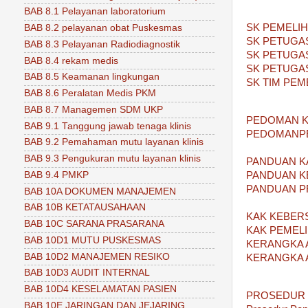
BAB 8.1 Pelayanan laboratorium
SK PEMELI
BAB 8.2 pelayanan obat Puskesmas
SK PETUGA
BAB 8.3 Pelayanan Radiodiagnostik
SK PETUGA
BAB 8.4 rekam medis
SK PETUGA
BAB 8.5 Keamanan lingkungan
SK TIM PE
BAB 8.6 Peralatan Medis PKM
BAB 8.7 Managemen SDM UKP
PEDOMAN K
BAB 9.1 Tanggung jawab tenaga klinis
PEDOMANPE
BAB 9.2 Pemahaman mutu layanan klinis
BAB 9.3 Pengukuran mutu layanan klinis
PANDUAN K
BAB 9.4 PMKP
PANDUAN K
PANDUAN P
BAB 10A DOKUMEN MANAJEMEN
BAB 10B KETATAUSAHAAN
KAK KEBER
BAB 10C SARANA PRASARANA
KAK PEMEL
BAB 10D1 MUTU PUSKESMAS
KERANGKA 
BAB 10D2 MANAJEMEN RESIKO
KERANGKA 
BAB 10D3 AUDIT INTERNAL
BAB 10D4 KESELAMATAN PASIEN
PROSEDUR 
BAB 10E JARINGAN DAN JEJARING