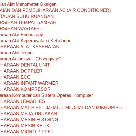
an Alat Manometer Oksigen
IAN DAN PEMELIHARAAN AC (AIR CONDITIONER)
TAUAN SUHU RUANGAN
RSIHAN TEMPAT SAMPAH
RSIHAN WASTAFEL
raan Alat Endoscopy
raan Alat Keperawatan / Kebidanan
IHARAAN ALAT KESEHATAN
raan Alat Tenun
raan Autoclave “ Choongwae”
IHARAAN DENTAL UNIT
IHARAAN DOPPLER
IHARAAN ECG
IHARAAN INFANT WARMER
IHARAAN KOMPRESOR
raan Komputer dan Sistem Operasi Komputer
IHARAAN LEMARI ES
HARAAN MAT PIPET 0,5 ML, 1 ML, 5 ML DAN MIKROPIPET
IHARAAN MEJA TINDAKAN
IHARAAN MESIN FOGGING
IHARAAN MESIN KETIK
IHARAAN MICRO PIPPET