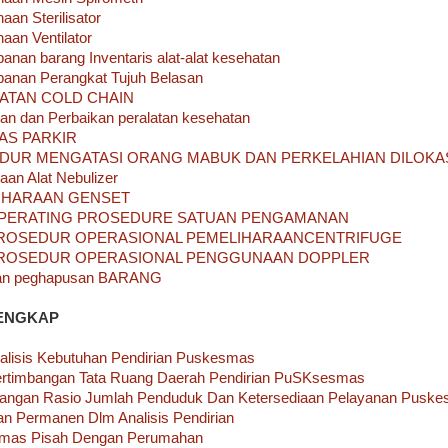
an Sterilisator
an Ventilator
nan barang Inventaris alat-alat kesehatan
anan Perangkat Tujuh Belasan
ATAN COLD CHAIN
n dan Perbaikan peralatan kesehatan
AS PARKIR
DUR MENGATASI ORANG MABUK DAN PERKELAHIAN DILOKAS
n Alat Nebulizer
IHARAAN GENSET
PERATING PROSEDURE SATUAN PENGAMANAN
ROSEDUR OPERASIONAL PEMELIHARAANCENTRIFUGE
ROSEDUR OPERASIONAL PENGGUNAAN DOPPLER
an peghapusan BARANG
ENGKAP
nalisis Kebutuhan Pendirian Puskesmas
ertimbangan Tata Ruang Daerah Pendirian PuSKsesmas
angan Rasio Jumlah Penduduk Dan Ketersediaan Pelayanan Pusk
n Permanen Dlm Analisis Pendirian
mas Pisah Dengan Perumahan