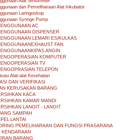
ggunaan Alat Tensimeter
ggunaan dan Pemeliharaan Alat Inkubator
ggunaan Laringoskop
nggunaan Syringe Pump
PENGGUNAAN AC
PENGGUNAAN DISPENSER
PENGGUNAAN LEMARI ES/KULKAS
PENGGUNAANEXHAUST FAN
PENGGUNAANKIPAS ANGIN
PENGOPERASIAN KOMPUTER
PENGOPERASIAN TV
PENGOPRASIAN TELEPON
sasi Alat-alat Kesehatan
ASI DAN VERIFIKASI
AN KERUSAKAN BARANG
RSIHKAN KACA
RSIHKAN KAMAR MANDI
SIHKAN LANGIT - LANGIT
UANG SAMPAH
PEL LANTAI
ORING PEMELIHARAAN DAN FUNGSI PRASARANA
R KENDARAAN
ORAN BARANG