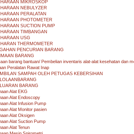
IHARAAN MIKROSKOP
IHARAAN NEBULYZER
IHARAAN PERALATAN
IHARAAN PHOTOMETER
IHARAAN SUCTION PUMP
IHARAAN TIMBANGAN
IHARAAN USG
IHARAN THERMOMETER
GAHAN PENCURIAN BARANG
IMAAN BARANG
n barang bantuan/ Pembelian inventaris alat-alat kesehatan dan me
n Peralatan Rawat Inap
MBILAN SAMPAH OLEH PETUGAS KEBERSIHAN
ELOLAANBARANG
LUARAN BARANG
aan Alat EKG
aan Alat Endoscopy
an Alat Infusion Pump
an Alat Monitor pasien
aan Alat Oksigen
aan Alat Suction Pump
aan Alat Tenun
aan Mesin Spirometri