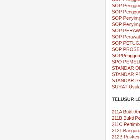
SOP Pengguna
SOP Pengguna
SOP Penyimpa
SOP Penyimp
SOP PERAW
SOP Perawata
SOP PETUG
SOP PROSE
SOPPenggunaa
SPO PEMEL
STANDAR O
STANDAR P
STANDAR P
SURAT Usul
TELUSUR L
211A Bukti A
211B Bukti P
211C Pertimb
2121 Banguna
212B Puskes