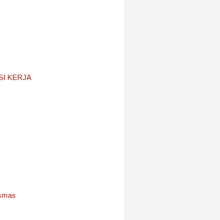
I KERJA
esmas