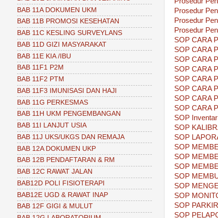
Prosedur Pen
BAB 11A DOKUMEN UKM
Prosedur Pen
Prosedur Pen
BAB 11B PROMOSI KESEHATAN
Prosedur Pe
BAB 11C KESLING SURVEYLANS
SOP CARA 
BAB 11D GIZI MASYARAKAT
SOP CARA 
BAB 11E KIA /IBU
SOP CARA 
BAB 11F1 P2M
SOP CARA 
SOP CARA 
BAB 11F2 PTM
SOP CARA 
BAB 11F3 IMUNISASI DAN HAJI
SOP CARA 
BAB 11G PERKESMAS
SOP CARA 
BAB 11H UKM PENGEMBANGAN
SOP Inventari
BAB 11I LANJUT USIA
SOP KALIBR
BAB 11J UKS/UKGS DAN REMAJA
SOP LAPOR
SOP MEMBE
BAB 12A DOKUMEN UKP
SOP MEMBE
BAB 12B PENDAFTARAN & RM
SOP MEMBER
BAB 12C RAWAT JALAN
SOP MEMB
BAB12D POLI FISIOTERAPI
SOP MENGE
BAB12E UGD & RAWAT INAP
SOP MONIT
SOP PARKI
BAB 12F GIGI & MULUT
SOP PELAP
BAB 12G LABORATORIUM