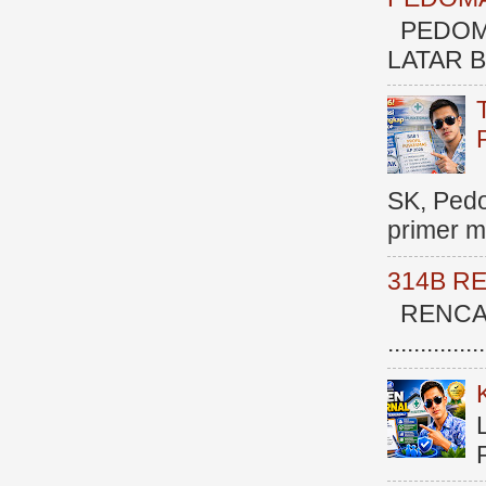
PEDOM
LATAR BE
SK, Ped
primer me
314B R
RENCAN
.............