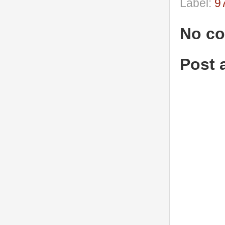
Label:
9
No c
Post