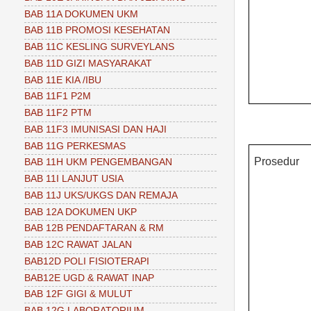
BAB 11A DOKUMEN UKM
BAB 11B PROMOSI KESEHATAN
BAB 11C KESLING SURVEYLANS
BAB 11D GIZI MASYARAKAT
BAB 11E KIA /IBU
BAB 11F1 P2M
BAB 11F2 PTM
BAB 11F3 IMUNISASI DAN HAJI
BAB 11G PERKESMAS
Prosedur
BAB 11H UKM PENGEMBANGAN
BAB 11I LANJUT USIA
BAB 11J UKS/UKGS DAN REMAJA
BAB 12A DOKUMEN UKP
BAB 12B PENDAFTARAN & RM
BAB 12C RAWAT JALAN
BAB12D POLI FISIOTERAPI
BAB12E UGD & RAWAT INAP
BAB 12F GIGI & MULUT
BAB 12G LABORATORIUM