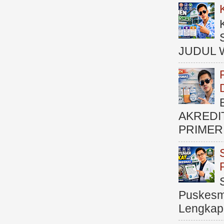
JUDUL 
AKREDI
PRIMER )
Puskesma
Lengkap (