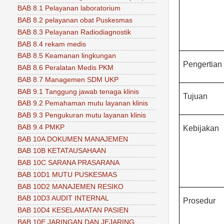
BAB 8.1 Pelayanan laboratorium
BAB 8.2 pelayanan obat Puskesmas
BAB 8.3 Pelayanan Radiodiagnostik
BAB 8.4 rekam medis
BAB 8.5 Keamanan lingkungan
Pengertian
BAB 8.6 Peralatan Medis PKM
BAB 8.7 Managemen SDM UKP
BAB 9.1 Tanggung jawab tenaga klinis
Tujuan
BAB 9.2 Pemahaman mutu layanan klinis
BAB 9.3 Pengukuran mutu layanan klinis
BAB 9.4 PMKP
Kebijakan
BAB 10A DOKUMEN MANAJEMEN
BAB 10B KETATAUSAHAAN
BAB 10C SARANA PRASARANA
BAB 10D1 MUTU PUSKESMAS
BAB 10D2 MANAJEMEN RESIKO
BAB 10D3 AUDIT INTERNAL
Prosedur
BAB 10D4 KESELAMATAN PASIEN
BAB 10E JARINGAN DAN JEJARING