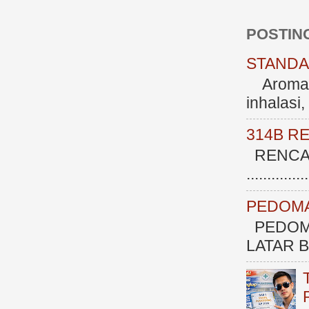
POSTIN
STANDAR
Aromate
inhalasi
314B R
RENCAN
.............
PEDOMA
PEDOM
LATAR BE