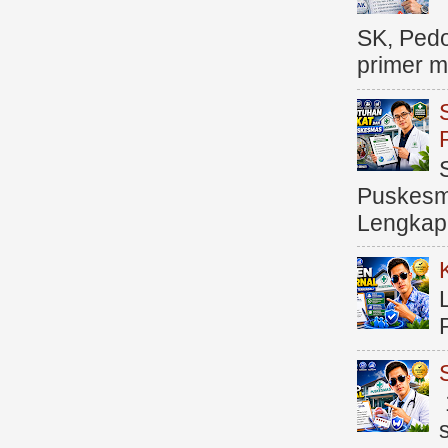
SK, Ped
primer me
Puskesma
Lengkap (