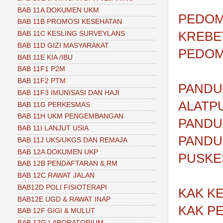
BAB 11A DOKUMEN UKM
PEDOM
BAB 11B PROMOSI KESEHATAN
KREBE
BAB 11C KESLING SURVEYLANS
BAB 11D GIZI MASYARAKAT
PEDOM
BAB 11E KIA /IBU
BAB 11F1 P2M
BAB 11F2 PTM
PANDU
BAB 11F3 IMUNISASI DAN HAJI
ALATP
BAB 11G PERKESMAS
BAB 11H UKM PENGEMBANGAN
PANDU
BAB 11I LANJUT USIA
PANDU
BAB 11J UKS/UKGS DAN REMAJA
BAB 12A DOKUMEN UKP
PUSKE
BAB 12B PENDAFTARAN & RM
BAB 12C RAWAT JALAN
BAB12D POLI FISIOTERAPI
KAK K
BAB12E UGD & RAWAT INAP
KAK P
BAB 12F GIGI & MULUT
BAB 12G LABORATORIUM