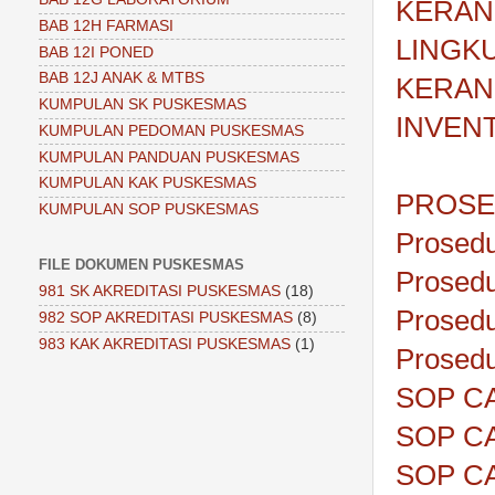
KERAN
BAB 12H FARMASI
LINGK
BAB 12I PONED
BAB 12J ANAK & MTBS
KERAN
KUMPULAN SK PUSKESMAS
INVEN
KUMPULAN PEDOMAN PUSKESMAS
KUMPULAN PANDUAN PUSKESMAS
KUMPULAN KAK PUSKESMAS
PROSE
KUMPULAN SOP PUSKESMAS
Prosedu
FILE DOKUMEN PUSKESMAS
Prosedu
981 SK AKREDITASI PUSKESMAS
(18)
Prosed
982 SOP AKREDITASI PUSKESMAS
(8)
983 KAK AKREDITASI PUSKESMAS
(1)
Prosed
SOP C
SOP C
SOP C