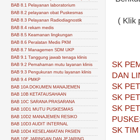
BAB 8.1 Pelayanan laboratorium
BAB 8.2 pelayanan obat Puskesmas
( Kli
BAB 8.3 Pelayanan Radiodiagnostik
BAB 8.4 rekam medis
BAB 8.5 Keamanan lingkungan
BAB 8.6 Peralatan Medis PKM
BAB 8.7 Managemen SDM UKP
BAB 9.1 Tanggung jawab tenaga klinis
SK PE
BAB 9.2 Pemahaman mutu layanan klinis
BAB 9.3 Pengukuran mutu layanan klinis
DAN L
BAB 9.4 PMKP
SK PE
BAB 10A DOKUMEN MANAJEMEN
BAB 10B KETATAUSAHAAN
SK PE
BAB 10C SARANA PRASARANA
SK PE
BAB 10D1 MUTU PUSKESMAS
BAB 10D2 MANAJEMEN RESIKO
PUSKE
BAB 10D3 AUDIT INTERNAL
SK TI
BAB 10D4 KESELAMATAN PASIEN
BAB 10E JARINGAN DAN JEJARING