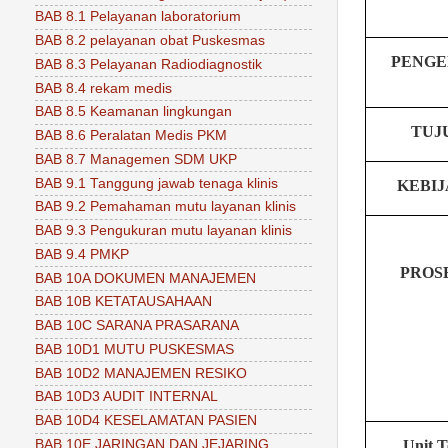
BAB 8.1 Pelayanan laboratorium
BAB 8.2 pelayanan obat Puskesmas
PENGE
BAB 8.3 Pelayanan Radiodiagnostik
BAB 8.4 rekam medis
BAB 8.5 Keamanan lingkungan
TUJ
BAB 8.6 Peralatan Medis PKM
BAB 8.7 Managemen SDM UKP
BAB 9.1 Tanggung jawab tenaga klinis
KEBI
BAB 9.2 Pemahaman mutu layanan klinis
BAB 9.3 Pengukuran mutu layanan klinis
BAB 9.4 PMKP
PROS
BAB 10A DOKUMEN MANAJEMEN
BAB 10B KETATAUSAHAAN
BAB 10C SARANA PRASARANA
BAB 10D1 MUTU PUSKESMAS
BAB 10D2 MANAJEMEN RESIKO
BAB 10D3 AUDIT INTERNAL
BAB 10D4 KESELAMATAN PASIEN
BAB 10E JARINGAN DAN JEJARING
Unit T