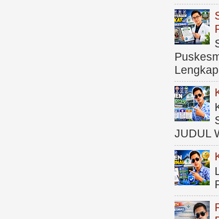
Puskesma
Lengkap (
JUDUL 