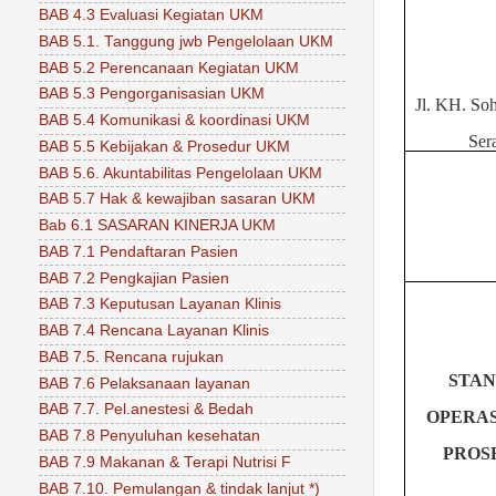
BAB 4.3 Evaluasi Kegiatan UKM
BAB 5.1. Tanggung jwb Pengelolaan UKM
BAB 5.2 Perencanaan Kegiatan UKM
BAB 5.3 Pengorganisasian UKM
Jl. KH. Soh
BAB 5.4 Komunikasi & koordinasi UKM
Ser
BAB 5.5 Kebijakan & Prosedur UKM
BAB 5.6. Akuntabilitas Pengelolaan UKM
BAB 5.7 Hak & kewajiban sasaran UKM
Bab 6.1 SASARAN KINERJA UKM
BAB 7.1 Pendaftaran Pasien
BAB 7.2 Pengkajian Pasien
BAB 7.3 Keputusan Layanan Klinis
BAB 7.4 Rencana Layanan Klinis
BAB 7.5. Rencana rujukan
STA
BAB 7.6 Pelaksanaan layanan
BAB 7.7. Pel.anestesi & Bedah
OPERA
BAB 7.8 Penyuluhan kesehatan
PROS
BAB 7.9 Makanan & Terapi Nutrisi F
BAB 7.10. Pemulangan & tindak lanjut *)