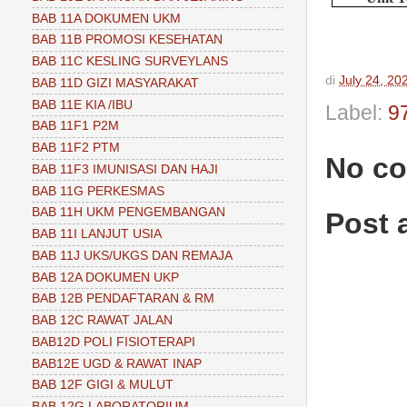
BAB 11A DOKUMEN UKM
BAB 11B PROMOSI KESEHATAN
BAB 11C KESLING SURVEYLANS
di
July 24, 20
BAB 11D GIZI MASYARAKAT
BAB 11E KIA /IBU
Label:
9
BAB 11F1 P2M
BAB 11F2 PTM
No c
BAB 11F3 IMUNISASI DAN HAJI
BAB 11G PERKESMAS
BAB 11H UKM PENGEMBANGAN
Post
BAB 11I LANJUT USIA
BAB 11J UKS/UKGS DAN REMAJA
BAB 12A DOKUMEN UKP
BAB 12B PENDAFTARAN & RM
BAB 12C RAWAT JALAN
BAB12D POLI FISIOTERAPI
BAB12E UGD & RAWAT INAP
BAB 12F GIGI & MULUT
BAB 12G LABORATORIUM