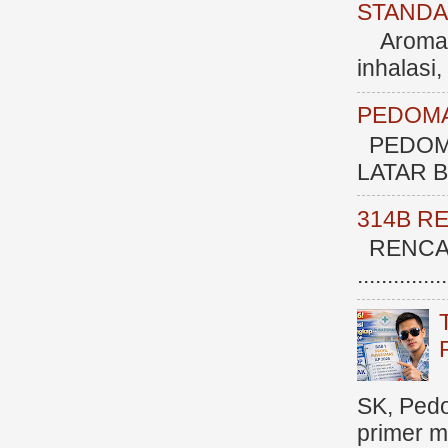
STANDAR
Aromate
inhalasi
PEDOMA
PEDOM
LATAR BE
314B R
RENCAN
.............
SK, Ped
primer me