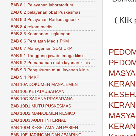
BAB 8.1 Pelayanan laboratorium
BAB 8.2 pelayanan obat Puskesmas
( Kli
BAB 8.3 Pelayanan Radiodiagnostik
BAB 8.4 rekam medis
BAB 8.5 Keamanan lingkungan
BAB 8.6 Peralatan Medis PKM
BAB 8.7 Managemen SDM UKP
PEDOM
BAB 9.1 Tanggung jawab tenaga klinis
PEDOM
BAB 9.2 Pemahaman mutu layanan klinis
BAB 9.3 Pengukuran mutu layanan klinis
MASYA
BAB 9.4 PMKP
KERAN
BAB 10A DOKUMEN MANAJEMEN
BAB 10B KETATAUSAHAAN
KESEH
BAB 10C SARANA PRASARANA
KERAN
BAB 10D1 MUTU PUSKESMAS
BAB 10D2 MANAJEMEN RESIKO
MASYA
BAB 10D3 AUDIT INTERNAL
KERAN
BAB 10D4 KESELAMATAN PASIEN
BAB 10E JARINGAN DAN JEJARING