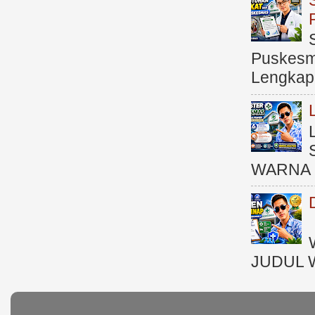
Puskesma
Lengkap (
WARNA 
JUDUL 