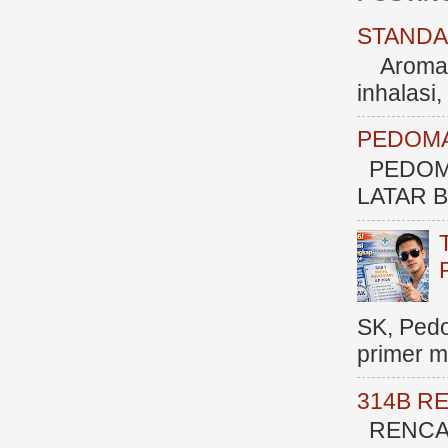
STANDAR
Aromate
inhalasi
PEDOMA
PEDOM
LATAR BE
SK, Ped
primer me
314B R
RENCAN