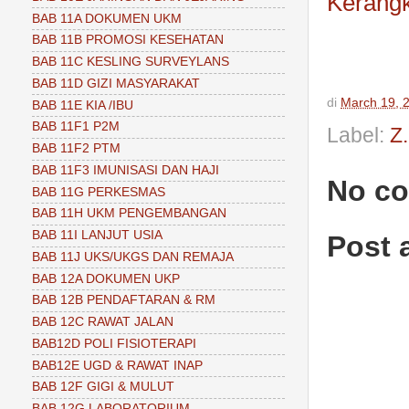
Kerang
BAB 11A DOKUMEN UKM
BAB 11B PROMOSI KESEHATAN
BAB 11C KESLING SURVEYLANS
BAB 11D GIZI MASYARAKAT
di
March 19, 
BAB 11E KIA /IBU
BAB 11F1 P2M
Label:
Z
BAB 11F2 PTM
BAB 11F3 IMUNISASI DAN HAJI
No c
BAB 11G PERKESMAS
BAB 11H UKM PENGEMBANGAN
BAB 11I LANJUT USIA
Post
BAB 11J UKS/UKGS DAN REMAJA
BAB 12A DOKUMEN UKP
BAB 12B PENDAFTARAN & RM
BAB 12C RAWAT JALAN
BAB12D POLI FISIOTERAPI
BAB12E UGD & RAWAT INAP
BAB 12F GIGI & MULUT
BAB 12G LABORATORIUM