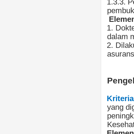
1.3.3.
P
pembuku
Elemen
1.
Dokt
dalam m
2.
Dilak
asurans
Pengel
Kriteri
yang di
peningk
Kesehat
Elemen 