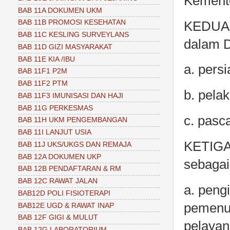
Kemente
BAB 11A DOKUMEN UKM
BAB 11B PROMOSI KESEHATAN
KEDUA 
BAB 11C KESLING SURVEYLANS
dalam D
BAB 11D GIZI MASYARAKAT
BAB 11E KIA /IBU
a. persi
BAB 11F1 P2M
BAB 11F2 PTM
b. pela
BAB 11F3 IMUNISASI DAN HAJI
BAB 11G PERKESMAS
c. pasca
BAB 11H UKM PENGEMBANGAN
BAB 11I LANJUT USIA
KETIGA
BAB 11J UKS/UKGS DAN REMAJA
BAB 12A DOKUMEN UKP
sebagai
BAB 12B PENDAFTARAN & RM
BAB 12C RAWAT JALAN
a. peng
BAB12D POLI FISIOTERAPI
pemenuha
BAB12E UGD & RAWAT INAP
BAB 12F GIGI & MULUT
pelayan
BAB 12G LABORATORIUM