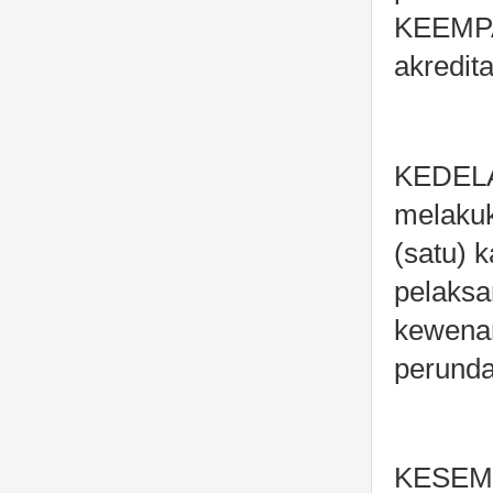
KEEMPA
akredita
KEDELAP
melakuk
(satu) 
pelaks
kewenan
perund
KESEMBI