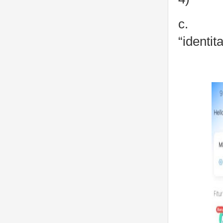
c. pas
“identit