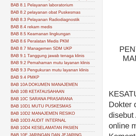
BAB 8.1 Pelayanan laboratorium
BAB 8.2 pelayanan obat Puskesmas
BAB 8.3 Pelayanan Radiodiagnostik
BAB 8.4 rekam medis
BAB 8.5 Keamanan lingkungan
BAB 8.6 Peralatan Medis PKM
PEN
BAB 8.7 Managemen SDM UKP
BAB 9.1 Tanggung jawab tenaga klinis
MA
BAB 9.2 Pemahaman mutu layanan klinis
BAB 9.3 Pengukuran mutu layanan klinis
BAB 9.4 PMKP
BAB 10A DOKUMEN MANAJEMEN
BAB 10B KETATAUSAHAAN
KESATU 
BAB 10C SARANA PRASARANA
Dokter 
BAB 10D1 MUTU PUSKESMAS
disebut
BAB 10D2 MANAJEMEN RESIKO
BAB 10D3 AUDIT INTERNAL
online 
BAB 10D4 KESELAMATAN PASIEN
BAB 10E JARINGAN DAN JEJARING