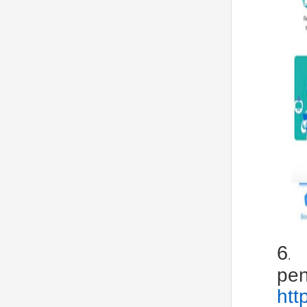
6
pen
htt