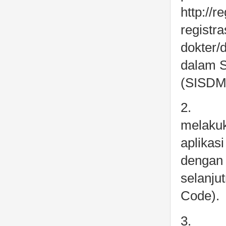
http://
registr
dokter/d
dalam S
(SISDM
2. Dokt
melakuk
aplikas
dengan 
selanju
Code).
3. Kod