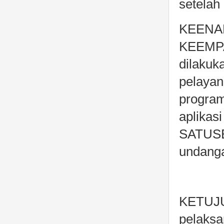
setelah
KEENAM
KEEMPA
dilakuk
pelayan
program
aplikas
SATUSEH
undang
KETUJU
pelaksa