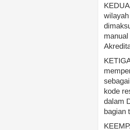
KEDUAB
wilayah
dimaks
manual
Akredi
KETIGAB
mempero
sebaga
kode re
dalam 
bagian 
KEEMPAT