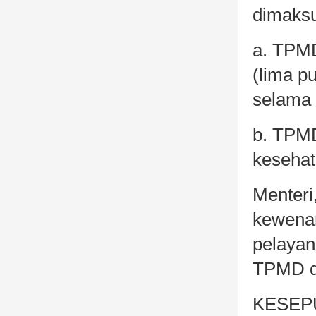
dimaks
a. TPMD
(lima p
selama 
b. TPM
kesehat
Menteri
kewena
pelayan
TPMD 
KESEPU