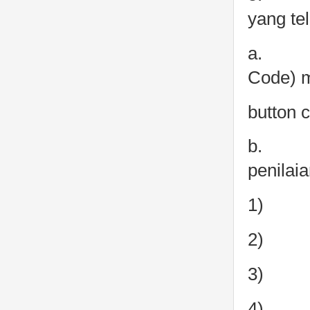
yang te
a. pas
Code) m
button 
b. pas
penilai
1) ke
2) inf
3) pel
4) pen