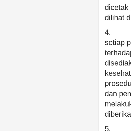
dicetak
dilihat 
4. Dok
setiap 
terhada
disedia
kesehat
prosed
dan pem
melakuk
diberi
5. Pas