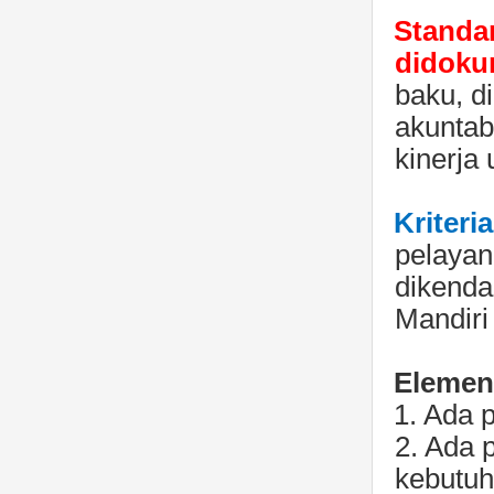
Standar
didoku
baku, d
akuntab
kinerja
Kriteri
pelayan
dikenda
Mandiri
Elemen 
1.
Ada p
2.
Ada p
kebutu