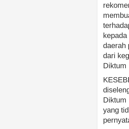
rekome
membuat
terhada
kepada 
daerah 
dari ke
Diktum 
KESEBE
diselen
Diktum
yang ti
pernyat