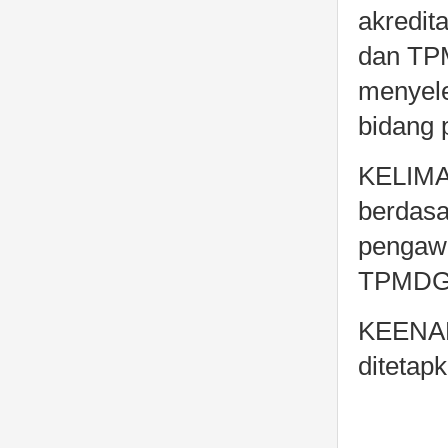
akredit
dan TPM
menyele
bidang 
KELIMAB
berdas
pengawa
TPMDG s
KEENAMB
ditetap