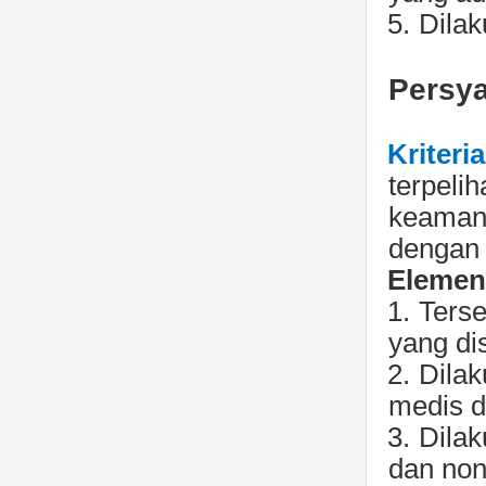
5.
Dilak
Persya
Kriteri
terpeli
keamana
dengan 
Elemen 
1.
Terse
yang di
2.
Dilak
medis d
3.
Dilak
dan non