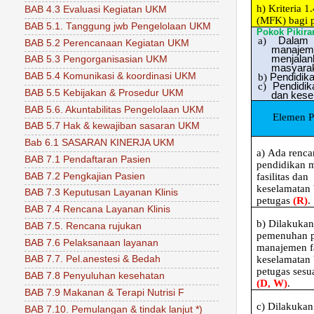
h)
Kriteria 
BAB 4.3 Evaluasi Kegiatan UKM
(MFK) bagi 
BAB 5.1. Tanggung jwb Pengelolaan UKM
Pokok Pikira
a)
Dalam 
BAB 5.2 Perencanaan Kegiatan UKM
manajem
menjalan
BAB 5.3 Pengorganisasian UKM
masyarak
BAB 5.4 Komunikasi & koordinasi UKM
b)
Pendidika
c)
Pendidik
BAB 5.5 Kebijakan & Prosedur UKM
dan kese
BAB 5.6. Akuntabilitas Pengelolaan UKM
Elemen P
BAB 5.7 Hak & kewajiban sasaran UKM
Bab 6.1 SASARAN KINERJA UKM
a)
Ada renca
BAB 7.1 Pendaftaran Pasien
pendidikan 
BAB 7.2 Pengkajian Pasien
fasilitas dan
keselamatan 
BAB 7.3 Keputusan Layanan Klinis
petugas
(R)
.
BAB 7.4 Rencana Layanan Klinis
b)
Dilakuka
BAB 7.5. Rencana rujukan
pemenuhan p
BAB 7.6 Pelaksanaan layanan
manajemen fa
keselamatan 
BAB 7.7. Pel.anestesi & Bedah
petugas sesu
BAB 7.8 Penyuluhan kesehatan
(D, W)
.
BAB 7.9 Makanan & Terapi Nutrisi F
c)
Dilakukan
BAB 7.10. Pemulangan & tindak lanjut *)