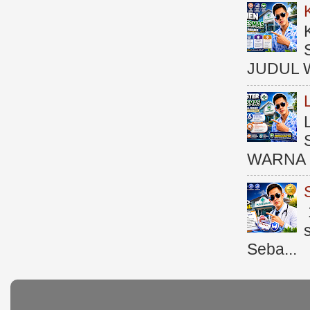
JUDUL 
WARNA 
Seba...