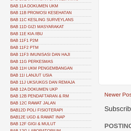
BAB 11A DOKUMEN UKM
BAB 11B PROMOSI KESEHATAN
BAB 11C KESLING SURVEYLANS
BAB 11D GIZI MASYARAKAT
BAB 11E KIA /IBU
BAB 11F1 P2M
BAB 11F2 PTM
BAB 11F3 IMUNISASI DAN HAJI
BAB 11G PERKESMAS
BAB 11H UKM PENGEMBANGAN
BAB 11I LANJUT USIA
BAB 11J UKS/UKGS DAN REMAJA
BAB 12A DOKUMEN UKP
Newer Pos
BAB 12B PENDAFTARAN & RM
BAB 12C RAWAT JALAN
Subscrib
BAB12D POLI FISIOTERAPI
BAB12E UGD & RAWAT INAP
BAB 12F GIGI & MULUT
POSTIN
BAB 12G LABORATORIUM