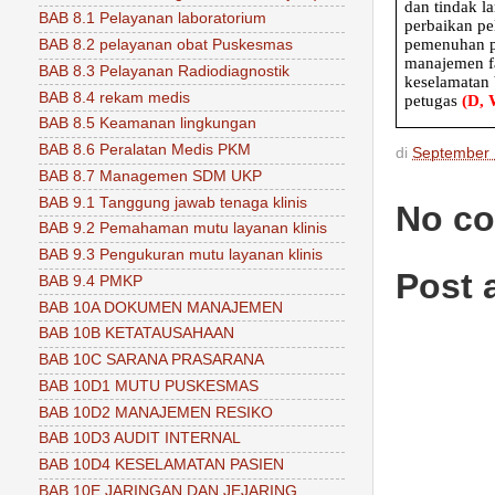
dan tindak la
BAB 8.1 Pelayanan laboratorium
perbaikan pe
pemenuhan p
BAB 8.2 pelayanan obat Puskesmas
manajemen fa
BAB 8.3 Pelayanan Radiodiagnostik
keselamatan 
BAB 8.4 rekam medis
petugas
(D, 
BAB 8.5 Keamanan lingkungan
BAB 8.6 Peralatan Medis PKM
di
September 
BAB 8.7 Managemen SDM UKP
BAB 9.1 Tanggung jawab tenaga klinis
No c
BAB 9.2 Pemahaman mutu layanan klinis
BAB 9.3 Pengukuran mutu layanan klinis
Post
BAB 9.4 PMKP
BAB 10A DOKUMEN MANAJEMEN
BAB 10B KETATAUSAHAAN
BAB 10C SARANA PRASARANA
BAB 10D1 MUTU PUSKESMAS
BAB 10D2 MANAJEMEN RESIKO
BAB 10D3 AUDIT INTERNAL
BAB 10D4 KESELAMATAN PASIEN
BAB 10E JARINGAN DAN JEJARING