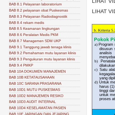
LIHAT V
BAB 8.1 Pelayanan laboratorium
LIHAT V
BAB 8.2 pelayanan obat Puskesmas
BAB 8.3 Pelayanan Radiodiagnostik
BAB 8.4 rekam medis
BAB 8.5 Keamanan lingkungan
b.
Kriteria 
BAB 8.6 Peralatan Medis PKM
Pokok Pi
BAB 8.7 Managemen SDM UKP
a)
Program m
BAB 9.1 Tanggung jawab tenaga klinis
disusun 
analisis
BAB 9.2 Pemahaman mutu layanan klinis
menyebab
BAB 9.3 Pengukuran mutu layanan klinis
b)
Penatal
BAB 9.4 PMKP
dilakukan
c)
Satu alat
BAB 10A DOKUMEN MANAJEMEN
kegagala
BAB 10B KETATAUSAHAAN
yang dipi
d)
Untuk men
BAB 10C SARANA PRASARANA
harus (1
BAB 10D1 MUTU PUSKESMAS
tinggi da
untuk me
BAB 10D2 MANAJEMEN RESIKO
proses a
BAB 10D3 AUDIT INTERNAL
BAB 10D4 KESELAMATAN PASIEN
BAB 10E JARINGAN DAN JEJARING