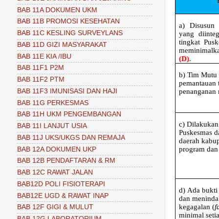
BAB 11A DOKUMEN UKM
BAB 11B PROMOSI KESEHATAN
a)
Disusun 
BAB 11C KESLING SURVEYLANS
yang diinte
tingkat Pus
BAB 11D GIZI MASYARAKAT
meminimalkan
BAB 11E KIA /IBU
(D)
.
BAB 11F1 P2M
b)
Tim Mutu
BAB 11F2 PTM
pemantauan 
BAB 11F3 IMUNISASI DAN HAJI
penanganan 
BAB 11G PERKESMAS
BAB 11H UKM PENGEMBANGAN
c)
Dilakukan
BAB 11I LANJUT USIA
Puskesmas d
BAB 11J UKS/UKGS DAN REMAJA
daerah kabupa
program dan l
BAB 12A DOKUMEN UKP
BAB 12B PENDAFTARAN & RM
BAB 12C RAWAT JALAN
BAB12D POLI FISIOTERAPI
d)
Ada bukti
BAB12E UGD & RAWAT INAP
dan menindak
kegagalan
(
f
BAB 12F GIGI & MULUT
minimal seti
BAB 12G LABORATORIUM