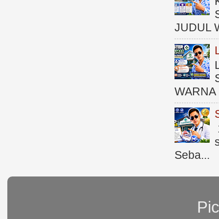
JUDUL 
WARNA 
Seba...
Pi