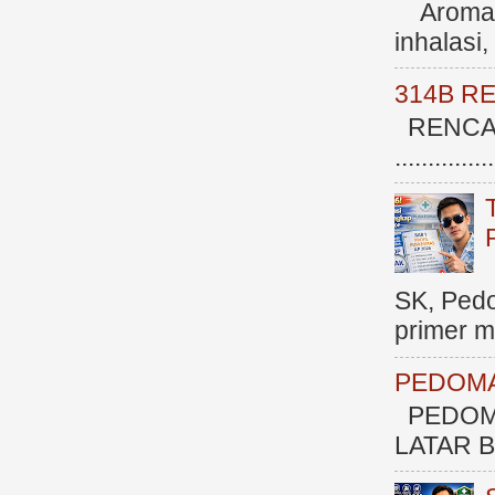
Aromate
inhalasi
314B R
RENCAN
.............
SK, Ped
primer me
PEDOMA
PEDOM
LATAR BE