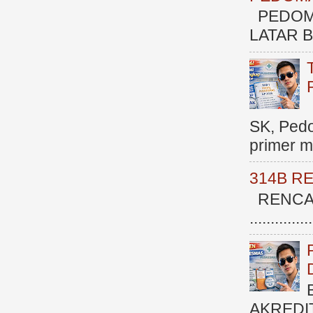
PEDOM
LATAR BE
SK, Ped
primer me
314B R
RENCAN
.............
AKREDI