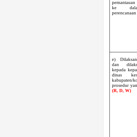
pemantauan 
ke dal
perencanaa
e)
Dilaksa
dan dilak
kepada kepa
dinas kes
kabupaten/k
prosedur yan
(R, D, W)