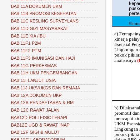
kepa
BAB 11A DOKUMEN UKM
pusk
perte
BAB 11B PROMOSI KESEHATAN
BAB 11C KESLING SURVEYLANS
Eleme
BAB 11D GIZI MASYARAKAT
a)
Tercapainy
BAB 11E KIA /IBU
kinerja pel
BAB 11F1 P2M
Esensial Pen
Lingkungan 
BAB 11F2 PTM
pokok pikira
BAB 11F3 IMUNISASI DAN HAJI
analisisnya
(
BAB 11G PERKESMAS
BAB 11H UKM PENGEMBANGAN
BAB 11I LANJUT USIA
BAB 11J UKS/UKGS DAN REMAJA
BAB 12A DOKUMEN UKP
BAB 12B PENDAFTARAN & RM
b)
Dilaksana
BAB 12C RAWAT JALAN
promotif dan
BAB12D POLI FISIOTERAPI
mencapai kin
UKM Esensia
BAB12E UGD & RAWAT INAP
Lingkungan 
BAB 12F GIGI & MULUT
pokok pikira
dalam RPK, 
BAB 12G LABORATORIUM