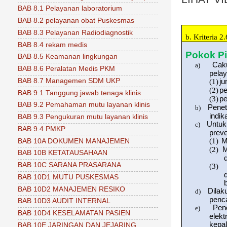
BAB 8.1 Pelayanan laboratorium
BAB 8.2 pelayanan obat Puskesmas
BAB 8.3 Pelayanan Radiodiagnostik
b.
Kriteria 
BAB 8.4 rekam medis
Pokok Pi
BAB 8.5 Keamanan lingkungan
Caku
a)
BAB 8.6 Peralatan Medis PKM
pelay
BAB 8.7 Managemen SDM UKP
(1)
ju
(2)
pe
BAB 9.1 Tanggung jawab tenaga klinis
(3)
p
BAB 9.2 Pemahaman mutu layanan klinis
Penet
b)
indik
BAB 9.3 Pengukuran mutu layanan klinis
Untuk
c)
BAB 9.4 PMKP
preve
(1)
M
BAB 10A DOKUMEN MANAJEMEN
(2)
M
BAB 10B KETATAUSAHAAN
BAB 10C SARANA PRASARANA
(3)
BAB 10D1 MUTU PUSKESMAS
BAB 10D2 MANAJEMEN RESIKO
Dilak
d)
penc
BAB 10D3 AUDIT INTERNAL
Pen
e)
BAB 10D4 KESELAMATAN PASIEN
elekt
kepa
BAB 10E JARINGAN DAN JEJARING