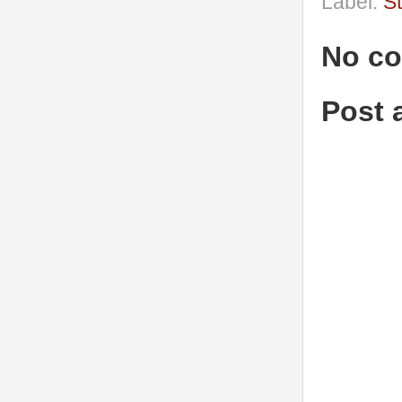
Label:
S
No c
Post