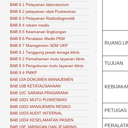
BAB 8.1 Pelayanan laboratorium
BAB 8.2 pelayanan obat Puskesmas
BAB 8.3 Pelayanan Radiodiagnostik
BAB 8.4 rekam medis
BAB 8.5 Keamanan lingkungan
BAB 8.6 Peralatan Medis PKM
RUANG L
BAB 8.7 Managemen SDM UKP
BAB 9.1 Tanggung jawab tenaga klinis
BAB 9.2 Pemahaman mutu layanan klinis
TUJUAN
BAB 9.3 Pengukuran mutu layanan klinis
BAB 9.4 PMKP
BAB 10A DOKUMEN MANAJEMEN
BAB 10B KETATAUSAHAAN
KEBIJAKA
BAB 10C SARANA PRASARANA
BAB 10D1 MUTU PUSKESMAS
BAB 10D2 MANAJEMEN RESIKO
PETUGAS
BAB 10D3 AUDIT INTERNAL
BAB 10D4 KESELAMATAN PASIEN
PERALAT
BAB 10E JARINGAN DAN JEJARING