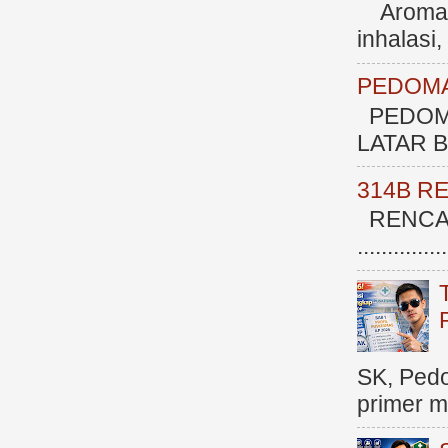
Aromate
inhalasi
PEDOMA
PEDOM
LATAR BE
314B R
RENCAN
.............
SK, Ped
primer me