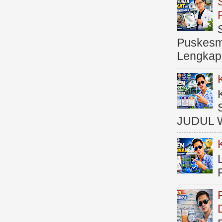
Puskesma
Lengkap (
JUDUL 