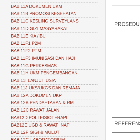
BAB 11A DOKUMEN UKM
BAB 11B PROMOSI KESEHATAN
BAB 11C KESLING SURVEYLANS
PROSEDU
BAB 11D GIZI MASYARAKAT
BAB 11E KIA /IBU
BAB 11F1 P2M
BAB 11F2 PTM
BAB 11F3 IMUNISASI DAN HAJI
BAB 11G PERKESMAS
BAB 11H UKM PENGEMBANGAN
BAB 11I LANJUT USIA
BAB 11J UKS/UKGS DAN REMAJA
BAB 12A DOKUMEN UKP
BAB 12B PENDAFTARAN & RM
BAB 12C RAWAT JALAN
BAB12D POLI FISIOTERAPI
REFEREN
BAB12E UGD & RAWAT INAP
BAB 12F GIGI & MULUT
BAB 12G LABORATORIUM