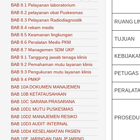
BAB 8.1 Pelayanan laboratorium
BAB 8.2 pelayanan obat Puskesmas
BAB 8.3 Pelayanan Radiodiagnostik
RUANG L
BAB 8.4 rekam medis
BAB 8.5 Keamanan lingkungan
TUJUAN
BAB 8.6 Peralatan Medis PKM
BAB 8.7 Managemen SDM UKP
KEBIJAKA
BAB 9.1 Tanggung jawab tenaga klinis
BAB 9.2 Pemahaman mutu layanan klinis
BAB 9.3 Pengukuran mutu layanan klinis
PETUGAS
BAB 9.4 PMKP
BAB 10A DOKUMEN MANAJEMEN
PERALAT
BAB 10B KETATAUSAHAAN
BAB 10C SARANA PRASARANA
BAB 10D1 MUTU PUSKESMAS
BAB 10D2 MANAJEMEN RESIKO
PROSEDU
BAB 10D3 AUDIT INTERNAL
BAB 10D4 KESELAMATAN PASIEN
BAB 10E JARINGAN DAN JEJARING