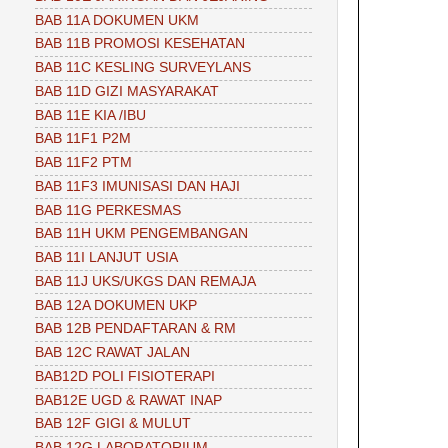
BAB 11A DOKUMEN UKM
BAB 11B PROMOSI KESEHATAN
BAB 11C KESLING SURVEYLANS
BAB 11D GIZI MASYARAKAT
BAB 11E KIA /IBU
BAB 11F1 P2M
BAB 11F2 PTM
BAB 11F3 IMUNISASI DAN HAJI
BAB 11G PERKESMAS
BAB 11H UKM PENGEMBANGAN
BAB 11I LANJUT USIA
BAB 11J UKS/UKGS DAN REMAJA
BAB 12A DOKUMEN UKP
BAB 12B PENDAFTARAN & RM
BAB 12C RAWAT JALAN
BAB12D POLI FISIOTERAPI
BAB12E UGD & RAWAT INAP
BAB 12F GIGI & MULUT
BAB 12G LABORATORIUM