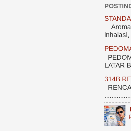
POSTIN
STANDAR
Aromate
inhalasi
PEDOMA
PEDOM
LATAR BE
314B R
RENCAN
.............