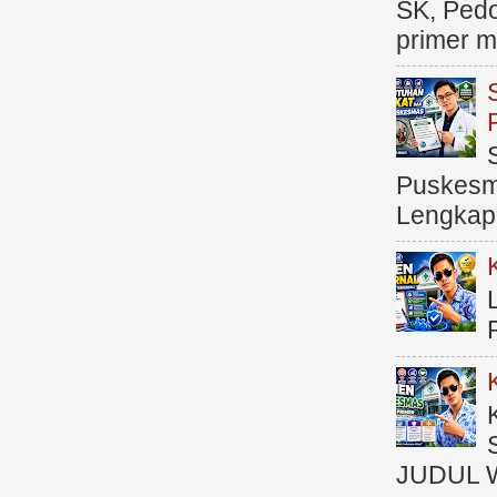
SK, Ped
primer me
Puskesma
Lengkap (
JUDUL 