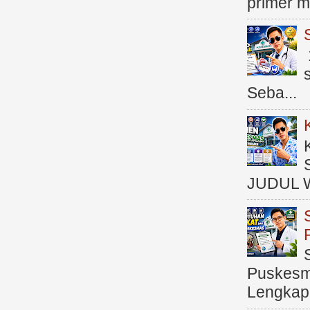
primer me
Seba...
JUDUL 
Puskesma
Lengkap (