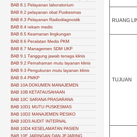
BAB 8.1 Pelayanan laboratorium
BAB 8.2 pelayanan obat Puskesmas
BAB 8.3 Pelayanan Radiodiagnostik
RUANG L
BAB 8.4 rekam medis
BAB 8.5 Keamanan lingkungan
BAB 8.6 Peralatan Medis PKM
BAB 8.7 Managemen SDM UKP
BAB 9.1 Tanggung jawab tenaga klinis
BAB 9.2 Pemahaman mutu layanan klinis
BAB 9.3 Pengukuran mutu layanan klinis
BAB 9.4 PMKP
TUJUAN
BAB 10A DOKUMEN MANAJEMEN
BAB 10B KETATAUSAHAAN
BAB 10C SARANA PRASARANA
BAB 10D1 MUTU PUSKESMAS
BAB 10D2 MANAJEMEN RESIKO
BAB 10D3 AUDIT INTERNAL
BAB 10D4 KESELAMATAN PASIEN
BAB 10E JARINGAN DAN JEJARING