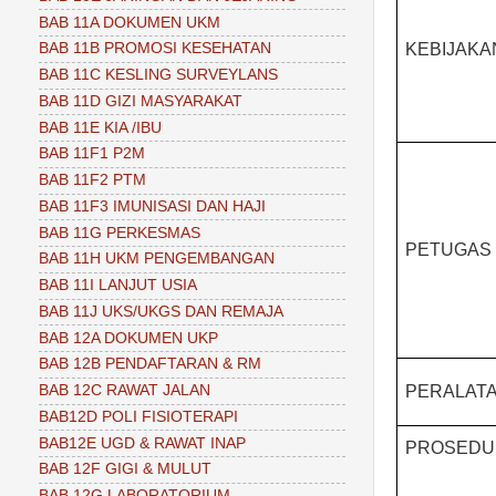
BAB 11A DOKUMEN UKM
KEBIJAKA
BAB 11B PROMOSI KESEHATAN
BAB 11C KESLING SURVEYLANS
BAB 11D GIZI MASYARAKAT
BAB 11E KIA /IBU
BAB 11F1 P2M
BAB 11F2 PTM
BAB 11F3 IMUNISASI DAN HAJI
BAB 11G PERKESMAS
PETUGAS
BAB 11H UKM PENGEMBANGAN
BAB 11I LANJUT USIA
BAB 11J UKS/UKGS DAN REMAJA
BAB 12A DOKUMEN UKP
BAB 12B PENDAFTARAN & RM
BAB 12C RAWAT JALAN
PERALAT
BAB12D POLI FISIOTERAPI
BAB12E UGD & RAWAT INAP
PROSEDU
BAB 12F GIGI & MULUT
BAB 12G LABORATORIUM