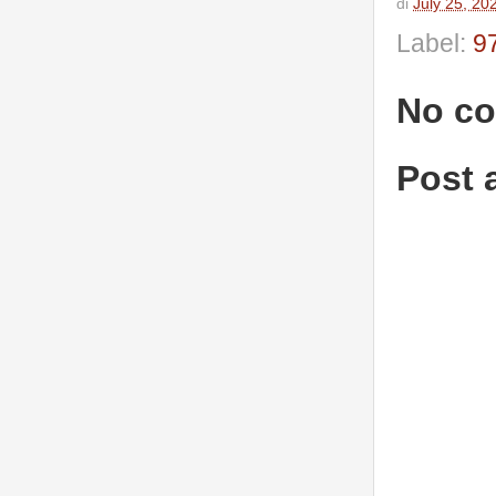
di
July 25, 20
Label:
9
No c
Post