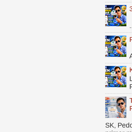
.
SK, Ped