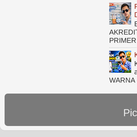
AKREDI
PRIMER )
WARNA M
Pi