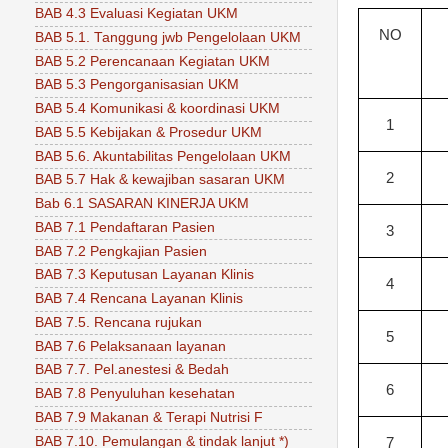
BAB 4.3 Evaluasi Kegiatan UKM
NO
BAB 5.1. Tanggung jwb Pengelolaan UKM
BAB 5.2 Perencanaan Kegiatan UKM
BAB 5.3 Pengorganisasian UKM
BAB 5.4 Komunikasi & koordinasi UKM
1
BAB 5.5 Kebijakan & Prosedur UKM
BAB 5.6. Akuntabilitas Pengelolaan UKM
2
BAB 5.7 Hak & kewajiban sasaran UKM
Bab 6.1 SASARAN KINERJA UKM
BAB 7.1 Pendaftaran Pasien
3
BAB 7.2 Pengkajian Pasien
BAB 7.3 Keputusan Layanan Klinis
4
BAB 7.4 Rencana Layanan Klinis
BAB 7.5. Rencana rujukan
5
BAB 7.6 Pelaksanaan layanan
BAB 7.7. Pel.anestesi & Bedah
6
BAB 7.8 Penyuluhan kesehatan
BAB 7.9 Makanan & Terapi Nutrisi F
BAB 7.10. Pemulangan & tindak lanjut *)
7