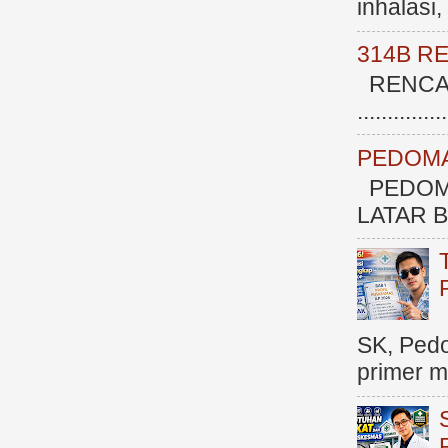
inhalasi
314B R
RENCAN
.............
PEDOMA
PEDOM
LATAR BE
SK, Ped
primer me