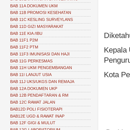
BAB 11A DOKUMEN UKM
BAB 11B PROMOSI KESEHATAN
BAB 11C KESLING SURVEYLANS
BAB 11D GIZI MASYARAKAT
BAB 11E KIA /IBU
Diketah
BAB 11F1 P2M
BAB 11F2 PTM
Kepala
BAB 11F3 IMUNISASI DAN HAJI
Pengur
BAB 11G PERKESMAS
BAB 11H UKM PENGEMBANGAN
Kota Pe
BAB 11I LANJUT USIA
BAB 11J UKS/UKGS DAN REMAJA
BAB 12A DOKUMEN UKP
BAB 12B PENDAFTARAN & RM
BAB 12C RAWAT JALAN
BAB12D POLI FISIOTERAPI
BAB12E UGD & RAWAT INAP
BAB 12F GIGI & MULUT
BAB 12G LABORATORIUM