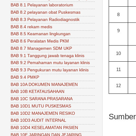
BAB 8.1 Pelayanan laboratorium
BAB 8.2 pelayanan obat Puskesmas
8
BAB 8.3 Pelayanan Radiodiagnostik
BAB 8.4 rekam medis
9
BAB 8.5 Keamanan lingkungan
BAB 8.6 Peralatan Medis PKM
BAB 8.7 Managemen SDM UKP
10
BAB 9.1 Tanggung jawab tenaga klinis
BAB 9.2 Pemahaman mutu layanan klinis
11
BAB 9.3 Pengukuran mutu layanan klinis
BAB 9.4 PMKP
BAB 10A DOKUMEN MANAJEMEN
12
BAB 10B KETATAUSAHAAN
BAB 10C SARANA PRASARANA
BAB 10D1 MUTU PUSKESMAS
BAB 10D2 MANAJEMEN RESIKO
Sumber 
BAB 10D3 AUDIT INTERNAL
BAB 10D4 KESELAMATAN PASIEN
BAB 10E JARINGAN DAN JEJARING