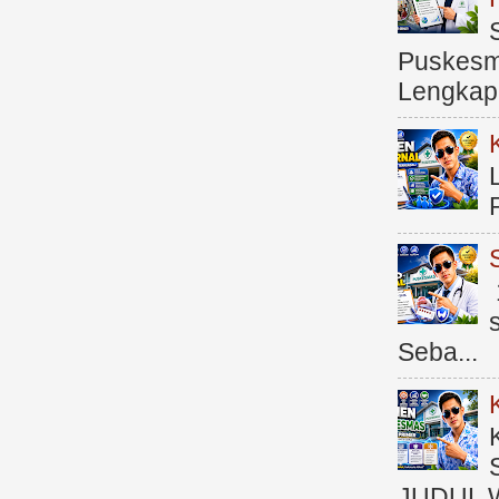
Puskesma
Lengkap (
Seba...
JUDUL 