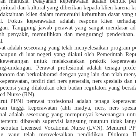
an manusia. Pelayanan keperawatan adalah bentuk pelay
 spiritual dan kultural yang diberikan kepada klien karen
idaktahuan klien
dalam memenuhi kebutuhan dasar yang 
ial. Fokus keperawatan adalah respons klien terhad
gan. Tanggung jawab perawat yang sangat mendasar ad
h penyakit, memulihkan dan mengurangi penderitaan. 
l.
at adalah seseorang yang telah menyelesaikan program p
aupun di luar negeri yang diakui oleh Pemerintah Repub
 kewenangan untuk melaksanakan praktik keperawat
ng-undangan. Perawat profesional adalah tenaga profe
otonom dan berkolaborasi dengan yang lain dan telah men
keperawatan, terdiri dari ners generalis, ners spesialis dan 
petensi yang dilakukan oleh badan regulatori yang bersif
red Nurse (RN).
rut PPNI perawat profesional adalah tenaga keperawat
kan tinggi keperawatan (ahli madya, ners, ners spesia
onal adalah seseorang yang mempunyai kewenangan unt
 tertentu dibawah supervisi langsung maupun tidak lang
sebutan Licensed Vocational Nurse (LVN). Menurut PP
ang yang telah menyelesaikan pendidikan Diploma I