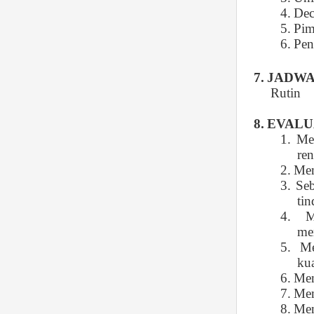
4.
Dec
5.
Pim
6.
Pen
7.
JADWA
Rutin
8.
EVALU
1.
Mem
re
2.
Mem
3.
Se
tin
4.
M
me
5.
Me
kua
6.
Men
7.
Mem
8.
Men