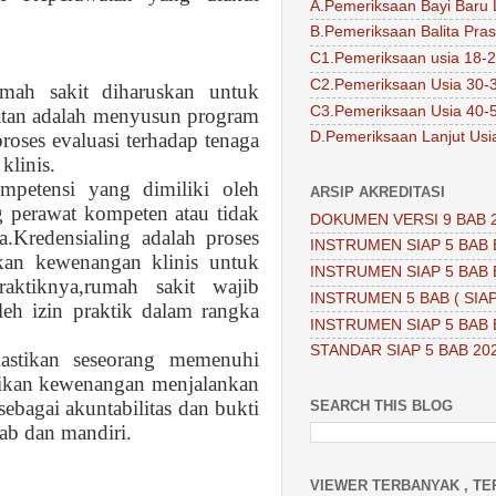
A.Pemeriksaan Bayi Baru 
B.Pemeriksaan Balita Pra
C1.Pemeriksaan usia 18-2
C2.Pemeriksaan Usia 30-
ah sakit diharuskan untuk
C3.Pemeriksaan Usia 40-
atan adalah menyusun program
proses evaluasi terhadap tenaga
D.Pemeriksaan Lanjut Usi
linis.
mpetensi yang dimiliki oleh
ARSIP AKREDITASI
ng perawat kompeten atau tidak
DOKUMEN VERSI 9 BAB 
.Kredensialing adalah proses
INSTRUMEN SIAP 5 BAB 
pkan kewenangan klinis untuk
INSTRUMEN SIAP 5 BAB 
aktiknya,rumah sakit wajib
INSTRUMEN 5 BAB ( SIAP
eh izin praktik dalam rangka
INSTRUMEN SIAP 5 BAB 
STANDAR SIAP 5 BAB 20
astikan seseorang memenuhi
erikan kewenangan menjalankan
sebagai akuntabilitas dan bukti
SEARCH THIS BLOG
ab dan mandiri.
VIEWER TERBANYAK , TE