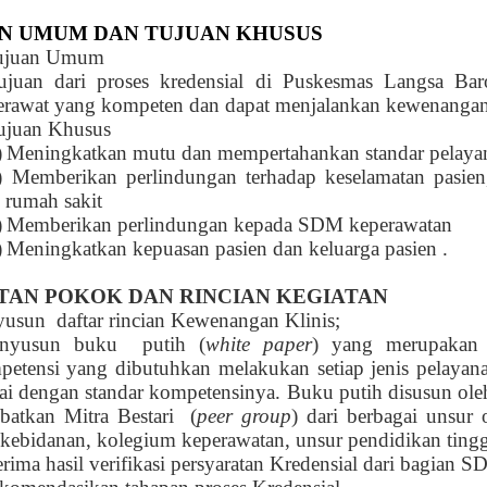
N UMUM DAN TUJUAN KHUSUS
ujuan Umum
ujuan dari proses kredensial di
Puskesmas Langsa Bar
erawat yang kompeten dan dapat menjalankan kewenangan 
ujuan Khusus
)
Meningkatkan mutu dan mempertahankan standar pelaya
)
Memberikan perlindungan terhadap keselamatan pasien
rumah sakit
)
Memberikan perlindungan kepada SDM keperawatan
)
Meningkatkan kepuasan pasien dan keluarga pasien .
TAN POKOK DAN R
I
NCIAN KEGIATAN
usun daftar rincian Kewenangan Klinis;
nyusun buku putih (
white paper
) yang merupakan 
petensi yang dibutuhkan melakukan setiap jenis pelayan
ai dengan standar kompetensinya. Buku putih disusun o
batkan Mitra Bestari (
peer group
) dari berbagai unsur 
kebidanan, kolegium keperawatan, unsur pendidikan ting
rima hasil verifikasi persyaratan Kredensial dari bagian 