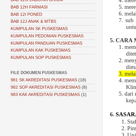
4.
mere
5.
mere
BAB 12H FARMASI
6.
mela
BAB 12I PONED
7.
sub 
BAB 12J ANAK & MTBS
untu
KUMPULAN SK PUSKESMAS
KUMPULAN PEDOMAN PUSKESMAS
5.
CARA 
KUMPULAN PANDUAN PUSKESMAS
1.
memp
KUMPULAN KAK PUSKESMAS
dite
KUMPULAN SOP PUSKESMAS
2.
meny
dim
FILE DOKUMEN PUSKESMAS
3.
mela
4.
memb
981 SK AKREDITASI PUSKESMAS
(18)
Klin
982 SOP AKREDITASI PUSKESMAS
(8)
5.
dari
983 KAK AKREDITASI PUSKESMAS
(1)
kepa
6.
SASAR
1.
Sta
2.
Pim
3.
Unit