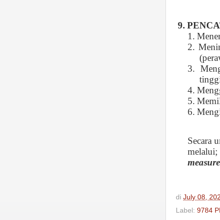
9.
PENCA
1.
Menen
2.
Menin
(pera
3.
Meng
tingg
4.
Mengg
5.
Memil
6.
Mengi
Secara 
melalui;
measur
di
July 08, 20
Label:
9784 