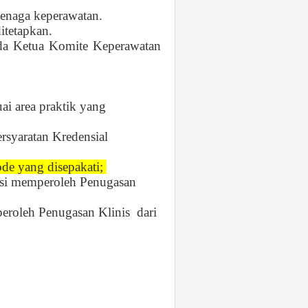
enaga keperawatan.
ditetapkan.
ada Ketua Komite Keperawatan
i area praktik yang
rsyaratan Kredensial
de yang disepakati;
asi memperoleh Penugasan
roleh Penugasan Klinis dari