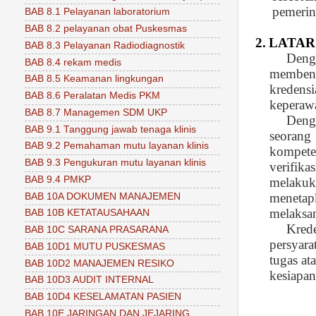
pemerin
BAB 8.1 Pelayanan laboratorium
BAB 8.2 pelayanan obat Puskesmas
2.
LATAR
BAB 8.3 Pelayanan Radiodiagnostik
Deng
BAB 8.4 rekam medis
membent
BAB 8.5 Keamanan lingkungan
kredensi
BAB 8.6 Peralatan Medis PKM
keperaw
BAB 8.7 Managemen SDM UKP
Deng
BAB 9.1 Tanggung jawab tenaga klinis
seorang 
BAB 9.2 Pemahaman mutu layanan klinis
kompete
BAB 9.3 Pengukuran mutu layanan klinis
verifik
BAB 9.4 PMKP
melakuk
menetap
BAB 10A DOKUMEN MANAJEMEN
melaksan
BAB 10B KETATAUSAHAAN
Kred
BAB 10C SARANA PRASARANA
persyara
BAB 10D1 MUTU PUSKESMAS
tugas at
BAB 10D2 MANAJEMEN RESIKO
kesiapan
BAB 10D3 AUDIT INTERNAL
BAB 10D4 KESELAMATAN PASIEN
BAB 10E JARINGAN DAN JEJARING