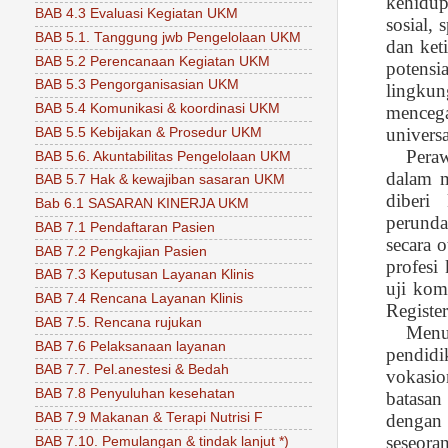
kehidup
BAB 4.3 Evaluasi Kegiatan UKM
sosial,
BAB 5.1. Tanggung jwb Pengelolaan UKM
dan ket
BAB 5.2 Perencanaan Kegiatan UKM
potens
BAB 5.3 Pengorganisasian UKM
lingkun
BAB 5.4 Komunikasi & koordinasi UKM
mencega
universa
BAB 5.5 Kebijakan & Prosedur UKM
Peraw
BAB 5.6. Akuntabilitas Pengelolaan UKM
dalam m
BAB 5.7 Hak & kewajiban sasaran UKM
diberi
Bab 6.1 SASARAN KINERJA UKM
perunda
BAB 7.1 Pendaftaran Pasien
secara 
BAB 7.2 Pengkajian Pasien
profesi 
BAB 7.3 Keputusan Layanan Klinis
uji kom
BAB 7.4 Rencana Layanan Klinis
Registe
BAB 7.5. Rencana rujukan
Menu
BAB 7.6 Pelaksanaan layanan
pendidi
BAB 7.7. Pel.anestesi & Bedah
vokasi
BAB 7.8 Penyuluhan kesehatan
batasan
BAB 7.9 Makanan & Terapi Nutrisi F
dengan 
seseor
BAB 7.10. Pemulangan & tindak lanjut *)