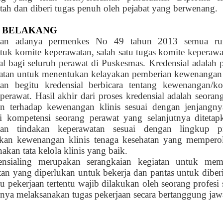
tah dan diberi tugas penuh oleh pejabat yang berwenang.
 BELAKANG
an adanya permenkes No 49 tahun 2013 semua rum
uk komite keperawatan, salah satu tugas komite keperaw
al bagi seluruh perawat di
Puskesmas
. Kredensial adalah 
atan untuk menentukan kelayakan pemberian kewenangan k
an begitu kredensial berbicara tentang kewenangan/ko
perawat. Hasil akhir dari proses kredensial adalah seora
n terhadap kewenangan klinis sesuai dengan jenjangnya
asi kompetensi seorang perawat yang selanjutnya diteta
an tindakan keperawatan sesuai dengan lingkup pr
kan kewenangan klinis tenaga kesehatan yang memperol
akan tata kelola klinis yang baik.
ensialing merupakan serangkaian kegiatan untuk mem
tan yang diperlukan untuk bekerja dan pantas untuk dib
au pekerjaan tertentu wajib dilakukan oleh seorang profesi 
nya melaksanakan tugas pekerjaan secara bertanggung jaw