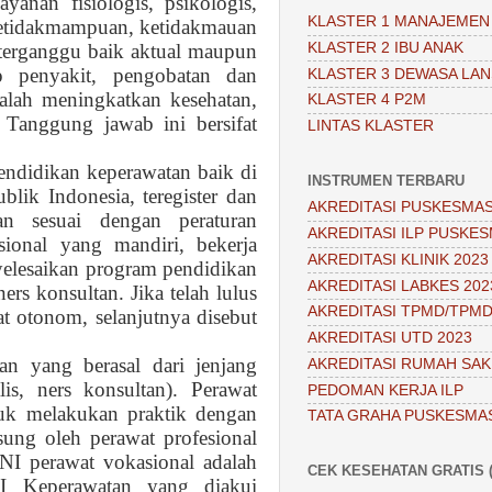
anan fisiologis, psikologis,
KLASTER 1 MANAJEMEN
a ketidakmampuan, ketidakmauan
KLASTER 2 IBU ANAK
terganggu baik aktual maupun
ap penyakit, pengobatan dan
KLASTER 3 DEWASA LAN
alah meningkatkan kesehatan,
KLASTER 4 P2M
Tanggung jawab ini bersifat
LINTAS KLASTER
endidikan keperawatan baik di
INSTRUMEN TERBARU
lik Indonesia, teregister dan
AKREDITASI PUSKESMAS
an sesuai dengan peraturan
AKREDITASI ILP PUSKES
sional yang mandiri, bekerja
AKREDITASI KLINIK 2023
yelesaikan program pendidikan
AKREDITASI LABKES 202
ners konsultan. Jika telah lulus
AKREDITASI TPMD/TPMD
at otonom, selanjutnya disebut
AKREDITASI UTD 2023
an yang berasal dari jenjang
AKREDITASI RUMAH SAKI
lis, ners konsultan). Perawat
PEDOMAN KERJA ILP
uk melakukan praktik dengan
TATA GRAHA PUSKESMA
sung oleh perawat profesional
NI perawat vokasional adalah
CEK KESEHATAN GRATIS (
II Keperawatan yang diakui