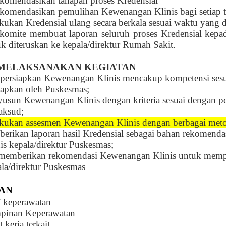
komendasikan tahapan proses Kredensial
komendasikan pemulihan Kewenangan Klinis bagi setiap t
kukan Kredensial ulang secara berkala sesuai waktu yang 
komite membuat laporan seluruh proses Kredensial kep
k diteruskan ke kepala/direktur Rumah Sakit.
MELAKSANAKAN KEGIATAN
ersiapkan Kewenangan Klinis mencakup kompetensi sesua
tapkan oleh Puskesmas;
usun Kewenangan Klinis dengan kriteria sesuai dengan pe
aksud;
kukan assesmen Kewenangan Klinis dengan berbagai meto
erikan laporan hasil Kredensial sebagai bahan rekomend
is kepala/direktur Puskesmas;
 memberikan rekomendasi Kewenangan Klinis untuk mempe
la/direktur Puskesmas
AN
f keperawatan
pinan Keperawatan
 kerja terkait