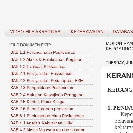
VIDEO FILE AKREDITASI
KEPERAWATAN
DATABA
MOHON MAAF 
FILE DOKUMEN FKTP
KE POSTING
BAB 1.1 Perencanaan Puskesmas
BAB 1.2 Akses & Pelaksanan Kegiatan
TUESDAY, JULY
BAB 1.3 Evaluasi Puskesmas
BAB 2.1 Persyaratan Puskesmas
KERAN
BAB 2.2 Persyaratan Ketenagaan PKM
BAB 2.3 Pengelolaan Puskesmas
KERANG
BAB 2.4 Hak dan Kewajiban Pengguna
BAB 2.5 Kontak Pihak Ketiga
1.
PEND
BAB 2.6 Pemeliharaan prasarana
Keper
BAB 3.1 Peningkatan Mutu Puskesmas
pelayan
BAB 4.1 Analisis Kebutuhan UKM
keluarg
BAB 4.2 Akses Masyarakat dan sasaran