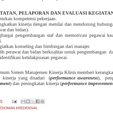
TATAN, PELAPORAN DAN EVALUASI KEGIATA
tukan kompetensi pekerjaan.
gkatkan kinerja dengan menilai dan mendorong hubunga
wat dan bidan).
hargai pengembangan staf dan memotivasi pegawai kear
i.
iatkan konseling dan bimbingan dari manajer.
ih perawat dan bidan berkualitas untuk pengembangan
da
dentifikasi ketidakpuasan pegawai.
umum Sistem Manajemen Kinerja Klinis memberi kerangk
kinerja yang disadari
(
performance awareness
),
pen
ement
) dan peningkatan kinerja (
performance improvemen
25
PEDOMAN KREDENSIAL