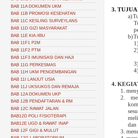
BAB 11A DOKUMEN UKM
3.
TUJUA
BAB 11B PROMOSI KESEHATAN
a)
T
BAB 11C KESLING SURVEYLANS
T
BAB 11D GIZI MASYARAKAT
p
BAB 11E KIA /IBU
b)
T
1
BAB 11F1 P2M
2
BAB 11F2 PTM
BAB 11F3 IMUNISASI DAN HAJI
3
BAB 11G PERKESMAS
4
BAB 11H UKM PENGEMBANGAN
BAB 11I LANJUT USIA
4.
KEGIA
BAB 11J UKS/UKGS DAN REMAJA
1.
meny
BAB 12A DOKUMEN UKP
2.
me
BAB 12B PENDAFTARAN & RM
kom
BAB 12C RAWAT JALAN
sesu
BAB12D POLI FISIOTERAPI
meli
BAB12E UGD & RAWAT INAP
dan 
3.
mene
BAB 12F GIGI & MULUT
BAB 12G LABORATORIUM