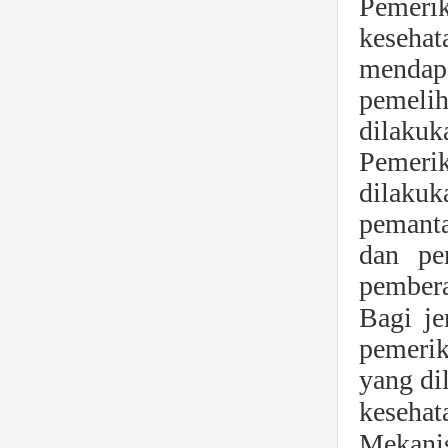
Pemeri
keseha
mendap
pemelih
dilaku
Pemeri
dilakuk
pemanta
dan per
pembera
Bagi je
pemerik
yang di
kesehat
Mekanis