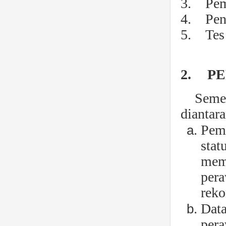
3. Pem
4. Peni
5. Tes
2.
PE
Semen
diantara
Peme
stat
memp
pera
reko
Data
pera