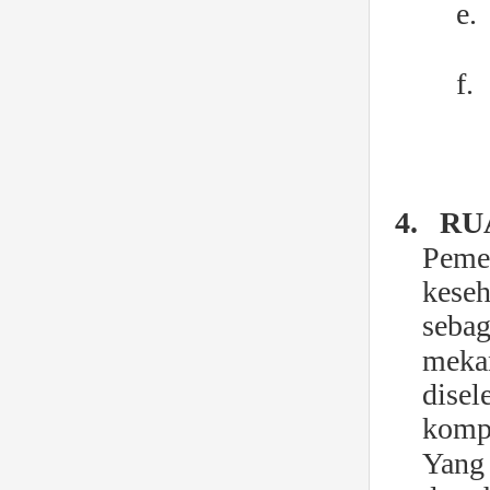
e.
f.
4.
RU
Peme
kese
sebag
mekan
dise
kompr
Yang