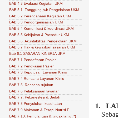
BAB 4.3 Evaluasi Kegiatan UKM
BAB 5.1. Tanggung jwb Pengelolaan UKM
BAB 5.2 Perencanaan Kegiatan UKM
BAB 5.3 Pengorganisasian UKM
BAB 5.4 Komunikasi & koordinasi UKM
BAB 5.5 Kebijakan & Prosedur UKM
BAB 5.6. Akuntabilitas Pengelolaan UKM
BAB 5.7 Hak & kewajiban sasaran UKM
Bab 6.1 SASARAN KINERJA UKM
BAB 7.1 Pendaftaran Pasien
BAB 7.2 Pengkajian Pasien
BAB 7.3 Keputusan Layanan Klinis
BAB 7.4 Rencana Layanan Klinis
BAB 7.5. Rencana rujukan
BAB 7.6 Pelaksanaan layanan
BAB 7.7. Pel.anestesi & Bedah
BAB 7.8 Penyuluhan kesehatan
1.
LA
BAB 7.9 Makanan & Terapi Nutrisi F
Seba
BAB 7.10. Pemulangan & tindak lanjut *)