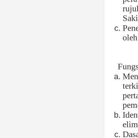
ruju
Saki
Pene
oleh
Fungs
Meny
terk
pert
peme
Iden
elim
Dasa