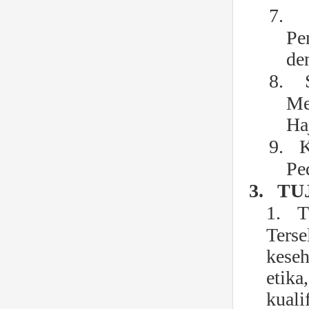
7.
Pe
de
8.
Me
Ha
9.
K
Pe
3.
TU
1.
T
Ters
keseh
etika
kuali