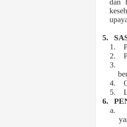
dan 
keseh
upaya
5.
SA
1.
P
2.
P
3.
be
4.
O
5.
6.
PE
a.
ya