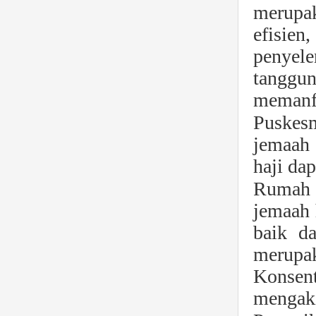
merupak
efisie
penyel
tanggu
memanfa
Puskes
jemaah 
haji dap
Rumah 
jemaah 
baik da
merupak
Konsent
mengaki