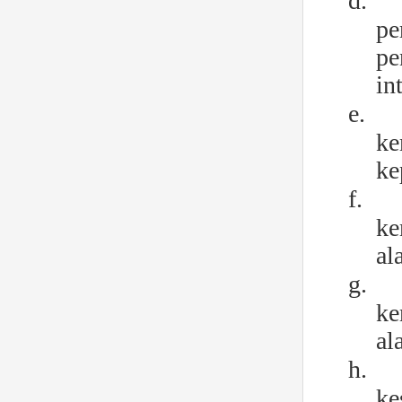
d.
pe
pe
in
e.
ke
ke
f.
ke
al
g.
ke
al
h.
ke