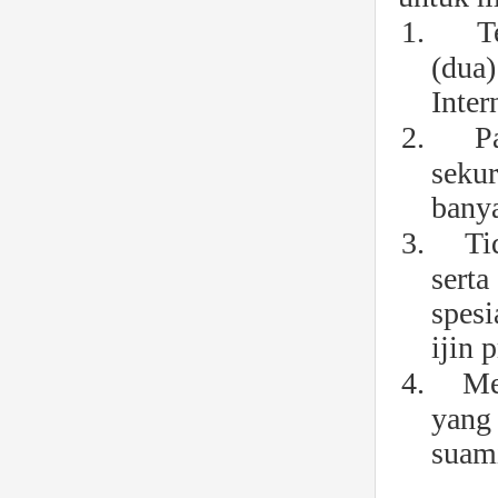
1.
T
(dua
Inter
2.
P
seku
bany
3.
Ti
sert
spesi
ijin 
4.
Me
yang
suami