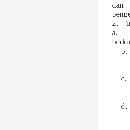
dan 
penge
2.
Tu
a.
berku
b.
c.
d.