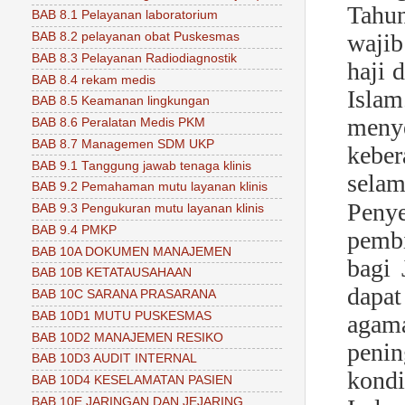
Tahu
BAB 8.1 Pelayanan laboratorium
wajib
BAB 8.2 pelayanan obat Puskesmas
BAB 8.3 Pelayanan Radiodiagnostik
haji 
BAB 8.4 rekam medis
Isla
BAB 8.5 Keamanan lingkungan
meny
BAB 8.6 Peralatan Medis PKM
BAB 8.7 Managemen SDM UKP
keber
BAB 9.1 Tanggung jawab tenaga klinis
selam
BAB 9.2 Pemahaman mutu layanan klinis
Peny
BAB 9.3 Pengukuran mutu layanan klinis
BAB 9.4 PMKP
pemb
BAB 10A DOKUMEN MANAJEMEN
bagi 
BAB 10B KETATAUSAHAAN
dapa
BAB 10C SARANA PRASARANA
BAB 10D1 MUTU PUSKESMAS
agam
BAB 10D2 MANAJEMEN RESIKO
penin
BAB 10D3 AUDIT INTERNAL
kondi
BAB 10D4 KESELAMATAN PASIEN
BAB 10E JARINGAN DAN JEJARING