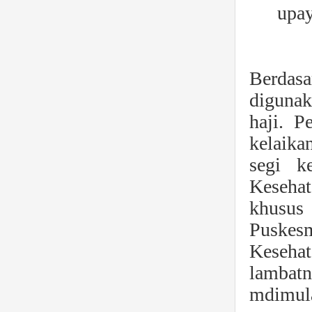
upay
Berdasa
digunak
haji. 
kelaika
segi k
Kesehat
khusus
Puskes
Kesehat
lambat
mdimula