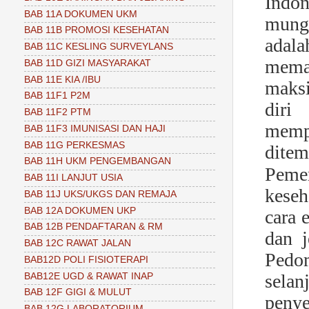
Indo
BAB 11A DOKUMEN UKM
mung
BAB 11B PROMOSI KESEHATAN
adala
BAB 11C KESLING SURVEYLANS
mema
BAB 11D GIZI MASYARAKAT
BAB 11E KIA /IBU
maksi
BAB 11F1 P2M
diri
BAB 11F2 PTM
memp
BAB 11F3 IMUNISASI DAN HAJI
BAB 11G PERKESMAS
ditem
BAB 11H UKM PENGEMBANGAN
Peme
BAB 11I LANJUT USIA
keseh
BAB 11J UKS/UKGS DAN REMAJA
BAB 12A DOKUMEN UKP
cara 
BAB 12B PENDAFTARAN & RM
dan j
BAB 12C RAWAT JALAN
Pedo
BAB12D POLI FISIOTERAPI
sela
BAB12E UGD & RAWAT INAP
BAB 12F GIGI & MULUT
penye
BAB 12G LABORATORIUM