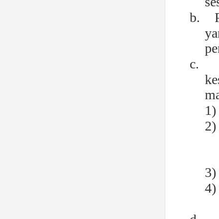
se
b.
ya
pe
c.
ke
ma
1)
2)
3)
4)