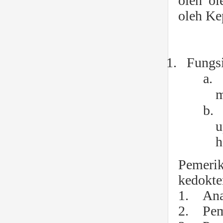
oleh o
oleh Ke
1.
Fungsi
a.
m
b.
u
h
Pemerik
kedokte
1. Ana
2. Peme