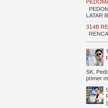
PEDOMA
PEDOM
LATAR BE
314B R
RENCAN
.............
SK, Ped
primer me