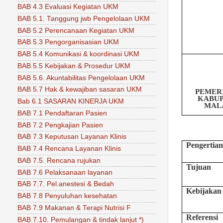
BAB 4.3 Evaluasi Kegiatan UKM
BAB 5.1. Tanggung jwb Pengelolaan UKM
BAB 5.2 Perencanaan Kegiatan UKM
BAB 5.3 Pengorganisasian UKM
BAB 5.4 Komunikasi & koordinasi UKM
BAB 5.5 Kebijakan & Prosedur UKM
BAB 5.6. Akuntabilitas Pengelolaan UKM
BAB 5.7 Hak & kewajiban sasaran UKM
PEM
E
R
K
A
B
U
Bab 6.1 SASARAN KINERJA UKM
M
AL
BAB 7.1 Pendaftaran Pasien
BAB 7.2 Pengkajian Pasien
BAB 7.3 Keputusan Layanan Klinis
Pengertia
BAB 7.4 Rencana Layanan Klinis
BAB 7.5. Rencana rujukan
Tujuan
BAB 7.6 Pelaksanaan layanan
BAB 7.7. Pel.anestesi & Bedah
Kebijakan
BAB 7.8 Penyuluhan kesehatan
BAB 7.9 Makanan & Terapi Nutrisi F
Referensi
BAB 7.10. Pemulangan & tindak lanjut *)