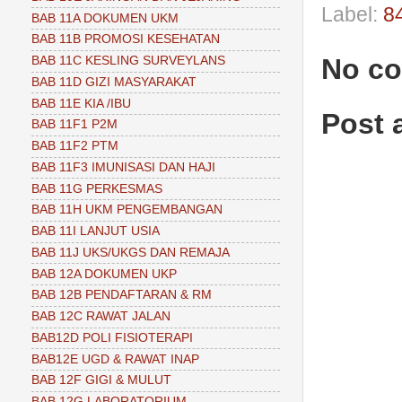
Label:
8
BAB 11A DOKUMEN UKM
BAB 11B PROMOSI KESEHATAN
No c
BAB 11C KESLING SURVEYLANS
BAB 11D GIZI MASYARAKAT
BAB 11E KIA /IBU
Post
BAB 11F1 P2M
BAB 11F2 PTM
BAB 11F3 IMUNISASI DAN HAJI
BAB 11G PERKESMAS
BAB 11H UKM PENGEMBANGAN
BAB 11I LANJUT USIA
BAB 11J UKS/UKGS DAN REMAJA
BAB 12A DOKUMEN UKP
BAB 12B PENDAFTARAN & RM
BAB 12C RAWAT JALAN
BAB12D POLI FISIOTERAPI
BAB12E UGD & RAWAT INAP
BAB 12F GIGI & MULUT
BAB 12G LABORATORIUM