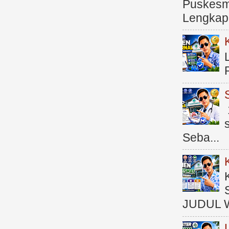
Puskesma
Lengkap (
Seba...
JUDUL 