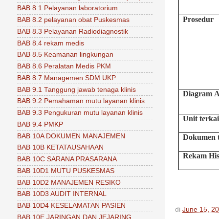
BAB 8.1 Pelayanan laboratorium
Prosedur
BAB 8.2 pelayanan obat Puskesmas
BAB 8.3 Pelayanan Radiodiagnostik
BAB 8.4 rekam medis
BAB 8.5 Keamanan lingkungan
BAB 8.6 Peralatan Medis PKM
BAB 8.7 Managemen SDM UKP
BAB 9.1 Tanggung jawab tenaga klinis
Diagram
A
BAB 9.2 Pemahaman mutu layanan klinis
BAB 9.3 Pengukuran mutu layanan klinis
Unit
terkai
BAB 9.4 PMKP
BAB 10A DOKUMEN MANAJEMEN
Dokumen t
BAB 10B KETATAUSAHAAN
Rekam His
BAB 10C SARANA PRASARANA
BAB 10D1 MUTU PUSKESMAS
BAB 10D2 MANAJEMEN RESIKO
BAB 10D3 AUDIT INTERNAL
BAB 10D4 KESELAMATAN PASIEN
di
June 15, 2
BAB 10E JARINGAN DAN JEJARING