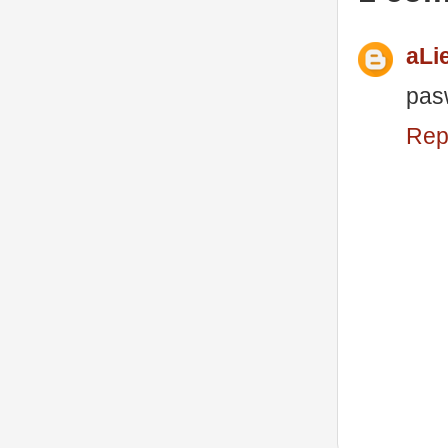
aLi
pas
Rep