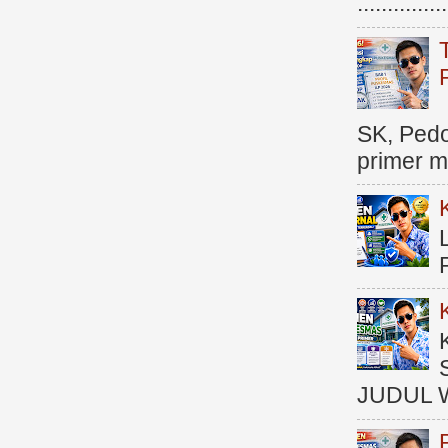
.............
SK, Ped
primer me
JUDUL 