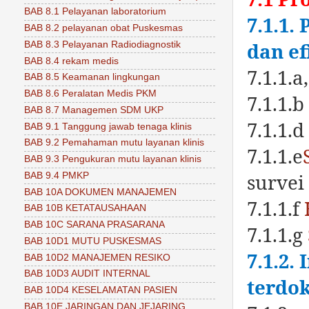
BAB 8.1 Pelayanan laboratorium
7.1.1.
BAB 8.2 pelayanan obat Puskesmas
dan ef
BAB 8.3 Pelayanan Radiodiagnostik
BAB 8.4 rekam medis
7.1.1.a
BAB 8.5 Keamanan lingkungan
BAB 8.6 Peralatan Medis PKM
7.1.1
BAB 8.7 Managemen SDM UKP
7.1.1.d 
BAB 9.1 Tanggung jawab tenaga klinis
BAB 9.2 Pemahaman mutu layanan klinis
7.1.1.e
BAB 9.3 Pengukuran mutu layanan klinis
survei
BAB 9.4 PMKP
BAB 10A DOKUMEN MANAJEMEN
7.1.1.f
BAB 10B KETATAUSAHAAN
BAB 10C SARANA PRASARANA
7.1.1.g
BAB 10D1 MUTU PUSKESMAS
7.1.2.
BAB 10D2 MANAJEMEN RESIKO
BAB 10D3 AUDIT INTERNAL
terdo
BAB 10D4 KESELAMATAN PASIEN
BAB 10E JARINGAN DAN JEJARING