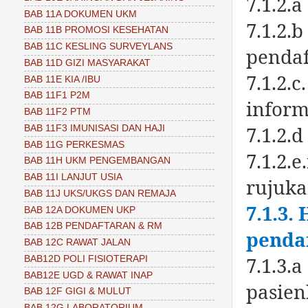
7.1.2.
BAB 11A DOKUMEN UKM
7.1.2.
BAB 11B PROMOSI KESEHATAN
BAB 11C KESLING SURVEYLANS
pendaf
BAB 11D GIZI MASYARAKAT
7.1.2.
BAB 11E KIA /IBU
BAB 11F1 P2M
inform
BAB 11F2 PTM
7.1.2.
BAB 11F3 IMUNISASI DAN HAJI
BAB 11G PERKESMAS
7.1.2.e
BAB 11H UKM PENGEMBANGAN
BAB 11I LANJUT USIA
rujuk
BAB 11J UKS/UKGS DAN REMAJA
7.1.3.
BAB 12A DOKUMEN UKP
BAB 12B PENDAFTARAN & RM
penda
BAB 12C RAWAT JALAN
7.1.3.
BAB12D POLI FISIOTERAPI
BAB12E UGD & RAWAT INAP
pasien
BAB 12F GIGI & MULUT
BAB 12G LABORATORIUM