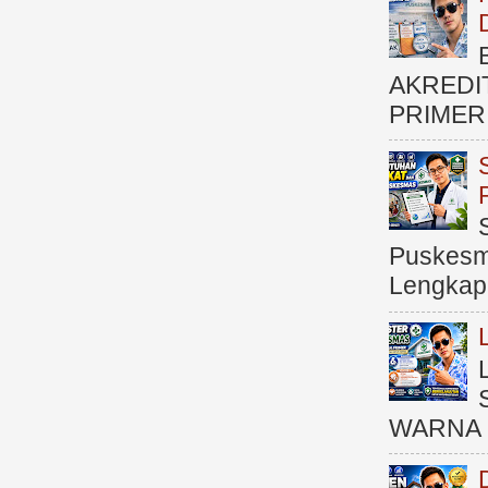
AKREDI
PRIMER )
Puskesma
Lengkap (
WARNA 