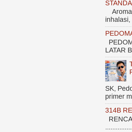
STANDAR
Aromate
inhalasi
PEDOMA
PEDOM
LATAR BE
SK, Ped
primer me
314B R
RENCAN
.............