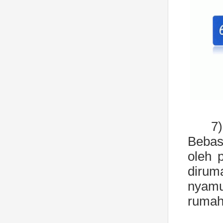
7)
Bebas
oleh 
diru
nyamu
rumah