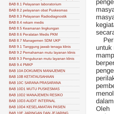
peng
BAB 8.1 Pelayanan laboratorium
masy
BAB 8.2 pelayanan obat Puskesmas
masya
BAB 8.3 Pelayanan Radiodiagnostik
BAB 8.4 rekam medis
kegia
BAB 8.5 Keamanan lingkungan
secar
BAB 8.6 Peralatan Medis PKM
Per
BAB 8.7 Managemen SDM UKP
untuk
BAB 9.1 Tanggung jawab tenaga klinis
BAB 9.2 Pemahaman mutu layanan klinis
mampu
BAB 9.3 Pengukuran mutu layanan klinis
berpe
BAB 9.4 PMKP
penge
BAB 10A DOKUMEN MANAJEMEN
peril
BAB 10B KETATAUSAHAAN
BAB 10C SARANA PRASARANA
pembe
BAB 10D1 MUTU PUSKESMAS
menol
BAB 10D2 MANAJEMEN RESIKO
dalam
BAB 10D3 AUDIT INTERNAL
Oleh 
BAB 10D4 KESELAMATAN PASIEN
BAB 10E JARINGAN DAN JEJARING