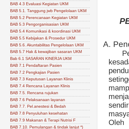
BAB 4.3 Evaluasi Kegiatan UKM
BAB 5.1. Tanggung jwb Pengelolaan UKM
BAB 5.2 Perencanaan Kegiatan UKM
P
BAB 5.3 Pengorganisasian UKM
BAB 5.4 Komunikasi & koordinasi UKM
BAB 5.5 Kebijakan & Prosedur UKM
A.
Pen
BAB 5.6. Akuntabilitas Pengelolaan UKM
P
BAB 5.7 Hak & kewajiban sasaran UKM
Bab 6.1 SASARAN KINERJA UKM
kesad
BAB 7.1 Pendaftaran Pasien
pendu
BAB 7.2 Pengkajian Pasien
setin
BAB 7.3 Keputusan Layanan Klinis
mampu
BAB 7.4 Rencana Layanan Klinis
BAB 7.5. Rencana rujukan
menja
BAB 7.6 Pelaksanaan layanan
sendi
BAB 7.7. Pel.anestesi & Bedah
masya
BAB 7.8 Penyuluhan kesehatan
BAB 7.9 Makanan & Terapi Nutrisi F
Oleh
BAB 7.10. Pemulangan & tindak lanjut *)