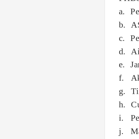
a.
Pe
b.
AS
c.
Pe
d.
Ai
e.
J
f.
Ak
g.
T
h.
Cu
i.
Pe
j.
Ma