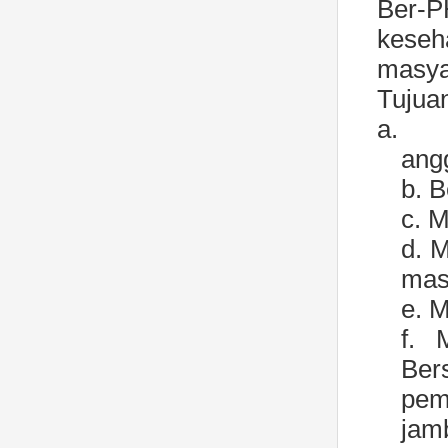
Ber-
keseh
masya
Tujua
a.
ang
b. 
c. 
d. 
mas
e. 
f. 
Ber
peme
jam