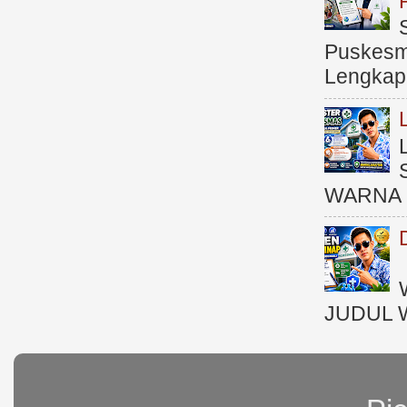
Puskesma
Lengkap (
WARNA 
JUDUL 