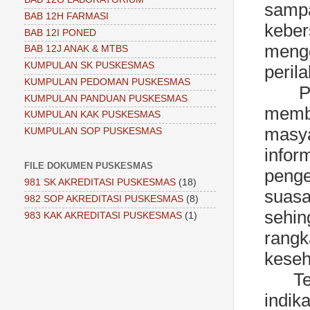
samp
BAB 12H FARMASI
keber
BAB 12I PONED
meng
BAB 12J ANAK & MTBS
KUMPULAN SK PUSKESMAS
peril
KUMPULAN PEDOMAN PUSKESMAS
P
KUMPULAN PANDUAN PUSKESMAS
membe
KUMPULAN KAK PUSKESMAS
masya
KUMPULAN SOP PUSKESMAS
info
FILE DOKUMEN PUSKESMAS
penge
981 SK AKREDITASI PUSKESMAS
(18)
suas
982 SOP AKREDITASI PUSKESMAS
(8)
sehin
983 KAK AKREDITASI PUSKESMAS
(1)
rang
keseh
T
indik