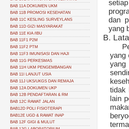
setia
BAB 11A DOKUMEN UKM
progr
BAB 11B PROMOSI KESEHATAN
dan p
BAB 11C KESLING SURVEYLANS
BAB 11D GIZI MASYARAKAT
yang 
BAB 11E KIA /IBU
B.
Lat
BAB 11F1 P2M
P
BAB 11F2 PTM
yang 
BAB 11F3 IMUNISASI DAN HAJI
BAB 11G PERKESMAS
yang 
BAB 11H UKM PENGEMBANGAN
sendi
BAB 11I LANJUT USIA
keseh
BAB 11J UKS/UKGS DAN REMAJA
BAB 12A DOKUMEN UKP
tidak
BAB 12B PENDAFTARAN & RM
lain 
BAB 12C RAWAT JALAN
maka
BAB12D POLI FISIOTERAPI
bery
BAB12E UGD & RAWAT INAP
BAB 12F GIGI & MULUT
terma
BAB 12G LABORATORIUM