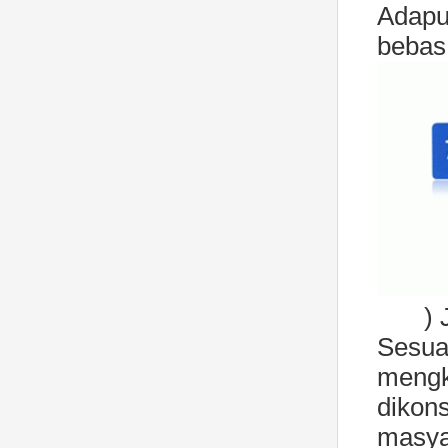
Adapu
bebas 
)
Sesu
mengk
dikon
masya