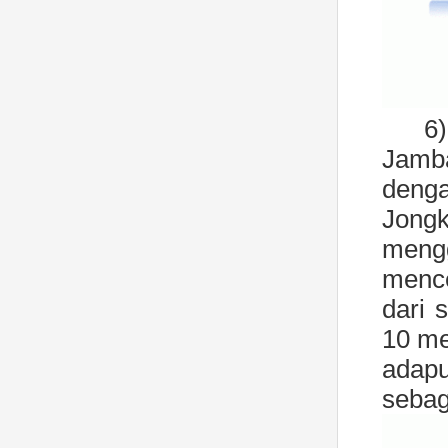
6
Jamba
deng
Jong
meng
mence
dari 
10 me
adap
sebaga