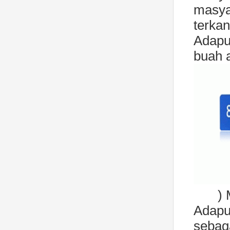
masya
terka
Adapu
buah a
) 
Adapu
seba