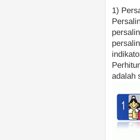
1) Pers
Persali
persali
persali
indikat
Perhitu
adalah s