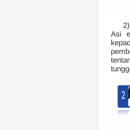
2)
Asi 
kepad
pembe
tenta
tungg