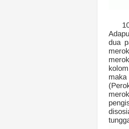
1
Adapu
dua p
merok
merok
kolom 
maka 
(Pero
merok
peng
disos
tungga