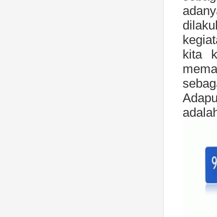
adany
dilaku
kegia
kita 
meman
sebaga
Adapun
adalah