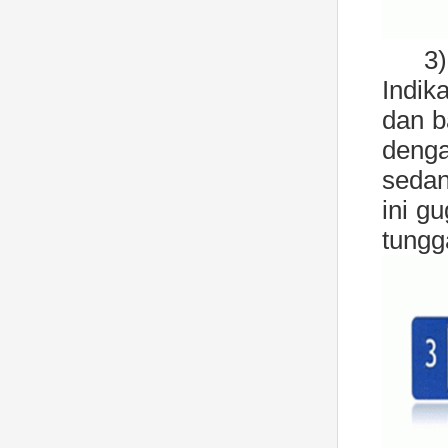
3
Indik
dan b
denga
sedan
ini g
tungg