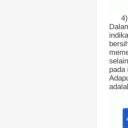
4)
Dalam
indik
bers
memen
selai
pada i
Adapu
adala