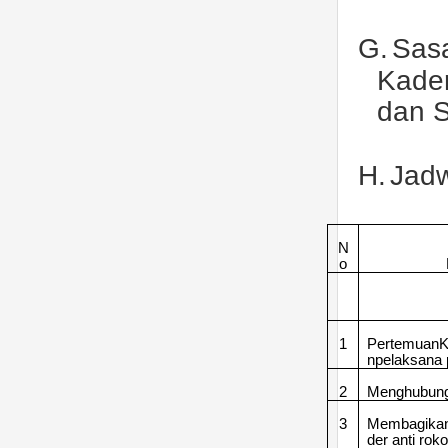
G.
Sas
Kader
dan 
H.
Jadw
N
o
1
PertemuanK
npelaksana
2
Menghubung
3
Membagika
der anti rok