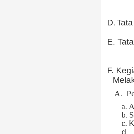
D.
Tata
E.
Tat
F.
Kegi
Mela
A.
Pe
a.
b.
S
c.
K
d.