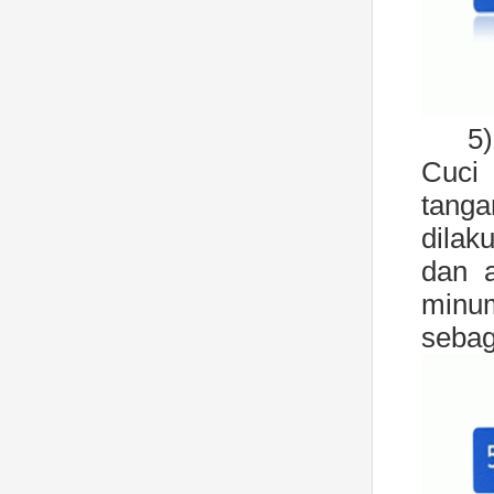
5
Cuci 
tanga
dilak
dan a
minu
sebaga