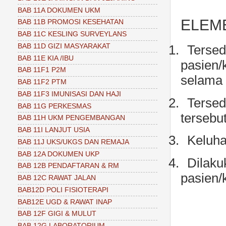
BAB 11A DOKUMEN UKM
ELEM
BAB 11B PROMOSI KESEHATAN
BAB 11C KESLING SURVEYLANS
BAB 11D GIZI MASYARAKAT
1.
Tersed
BAB 11E KIA /IBU
pasien/
BAB 11F1 P2M
selama 
BAB 11F2 PTM
BAB 11F3 IMUNISASI DAN HAJI
2.
Tersed
BAB 11G PERKESMAS
tersebut
BAB 11H UKM PENGEMBANGAN
BAB 11I LANJUT USIA
3.
Keluha
BAB 11J UKS/UKGS DAN REMAJA
BAB 12A DOKUMEN UKP
4.
Dilaku
BAB 12B PENDAFTARAN & RM
pasien/
BAB 12C RAWAT JALAN
BAB12D POLI FISIOTERAPI
BAB12E UGD & RAWAT INAP
BAB 12F GIGI & MULUT
BAB 12G LABORATORIUM