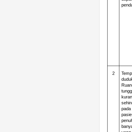
penda
2
Temp
duduk
Ruan
tung
kura
sehi
pada 
pasi
penu
bany