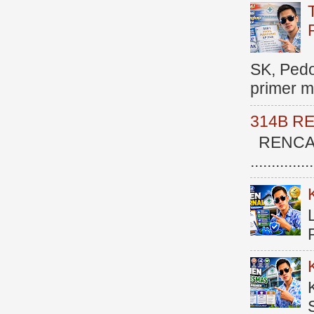
SK, Ped
primer me
314B R
RENCAN
.............