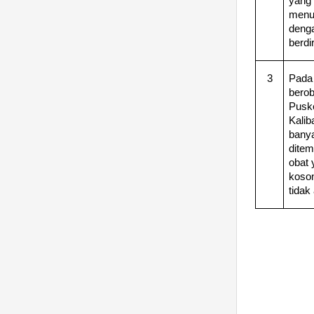
yang
menu
deng
berdir
3
Pada
berob
Pusk
Kalib
bany
dite
obat 
koson
tidak