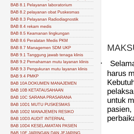
BAB 8.1 Pelayanan laboratorium
BAB 8.2 pelayanan obat Puskesmas
BAB 8.3 Pelayanan Radiodiagnostik
BAB 8.4 rekam medis
BAB 8.5 Keamanan lingkungan
BAB 8.6 Peralatan Medis PKM
MAKS
BAB 8.7 Managemen SDM UKP
BAB 9.1 Tanggung jawab tenaga klinis
·
Selama
BAB 9.2 Pemahaman mutu layanan klinis
BAB 9.3 Pengukuran mutu layanan klinis
harus m
BAB 9.4 PMKP
Kebutuh
BAB 10A DOKUMEN MANAJEMEN
pelaksa
BAB 10B KETATAUSAHAAN
BAB 10C SARANA PRASARANA
untuk m
BAB 10D1 MUTU PUSKESMAS
pasien,
BAB 10D2 MANAJEMEN RESIKO
perbaik
BAB 10D3 AUDIT INTERNAL
BAB 10D4 KESELAMATAN PASIEN
BAB 10E JARINGAN DAN JEJARING