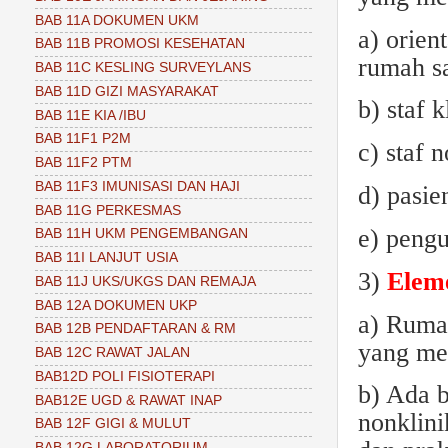
BAB 11A DOKUMEN UKM
a) orien
BAB 11B PROMOSI KESEHATAN
rumah sa
BAB 11C KESLING SURVEYLANS
BAB 11D GIZI MASYARAKAT
b) staf 
BAB 11E KIA /IBU
BAB 11F1 P2M
c) staf n
BAB 11F2 PTM
BAB 11F3 IMUNISASI DAN HAJI
d) pasie
BAB 11G PERKESMAS
e) peng
BAB 11H UKM PENGEMBANGAN
BAB 11I LANJUT USIA
3)
Eleme
BAB 11J UKS/UKGS DAN REMAJA
BAB 12A DOKUMEN UKP
a) Rumah
BAB 12B PENDAFTARAN & RM
yang mel
BAB 12C RAWAT JALAN
BAB12D POLI FISIOTERAPI
b) Ada b
BAB12E UGD & RAWAT INAP
nonklini
BAB 12F GIGI & MULUT
BAB 12G LABORATORIUM