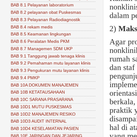
nonklini
BAB 8.1 Pelayanan laboratorium
BAB 8.2 pelayanan obat Puskesmas
dalam p
BAB 8.3 Pelayanan Radiodiagnostik
2)
Maks
BAB 8.4 rekam medis
BAB 8.5 Keamanan lingkungan
Agar pro
BAB 8.6 Peralatan Medis PKM
nonklini
BAB 8.7 Managemen SDM UKP
BAB 9.1 Tanggung jawab tenaga klinis
rumah sa
BAB 9.2 Pemahaman mutu layanan klinis
dan staf
BAB 9.3 Pengukuran mutu layanan klinis
pengunju
BAB 9.4 PMKP
implemen
BAB 10A DOKUMEN MANAJEMEN
orientas
BAB 10B KETATAUSAHAAN
berkala,
BAB 10C SARANA PRASARANA
BAB 10D1 MUTU PUSKESMAS
praktik
BAB 10D2 MANAJEMEN RESIKO
disampa
BAB 10D3 AUDIT INTERNAL
hal di a
BAB 10D4 KESELAMATAN PASIEN
yang mel
BAB 10E JARINGAN DAN JEJARING