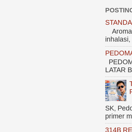
POSTIN
STANDAR
Aromate
inhalasi
PEDOMA
PEDOM
LATAR BE
SK, Ped
primer me
314B R