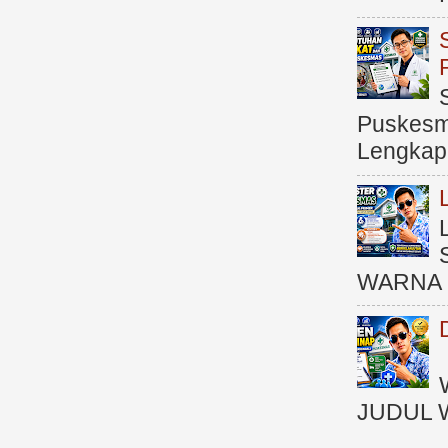
Puskesma
Lengkap (
WARNA 
JUDUL 