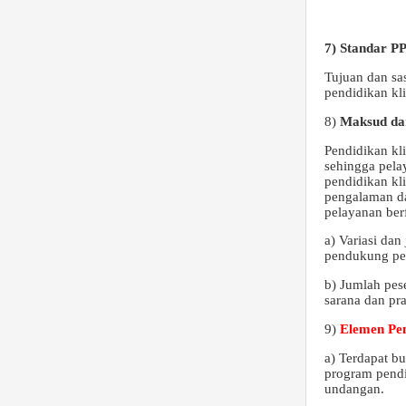
7) Standar P
Tujuan dan sa
pendidikan kli
8)
Maksud da
Pendidikan kl
sehingga pelay
pendidikan kl
pengalaman da
pelayanan ber
a) Variasi dan
pendukung pem
b) Jumlah pese
sarana dan pra
9)
Elemen Pen
a) Terdapat bu
program pendi
undangan.