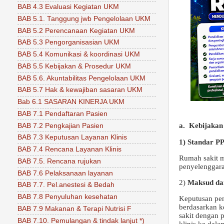
BAB 4.3 Evaluasi Kegiatan UKM
BAB 5.1. Tanggung jwb Pengelolaan UKM
BAB 5.2 Perencanaan Kegiatan UKM
BAB 5.3 Pengorganisasian UKM
BAB 5.4 Komunikasi & koordinasi UKM
BAB 5.5 Kebijakan & Prosedur UKM
BAB 5.6. Akuntabilitas Pengelolaan UKM
BAB 5.7 Hak & kewajiban sasaran UKM
Bab 6.1 SASARAN KINERJA UKM
BAB 7.1 Pendaftaran Pasien
a. Kebijakan
BAB 7.2 Pengkajian Pasien
BAB 7.3 Keputusan Layanan Klinis
1) Standar P
BAB 7.4 Rencana Layanan Klinis
Rumah sakit m
BAB 7.5. Rencana rujukan
penyelenggara
BAB 7.6 Pelaksanaan layanan
2)
Maksud da
BAB 7.7. Pel.anestesi & Bedah
BAB 7.8 Penyuluhan kesehatan
Keputusan pe
berdasarkan k
BAB 7.9 Makanan & Terapi Nutrisi F
sakit dengan 
BAB 7.10. Pemulangan & tindak lanjut *)
klinis ke dal