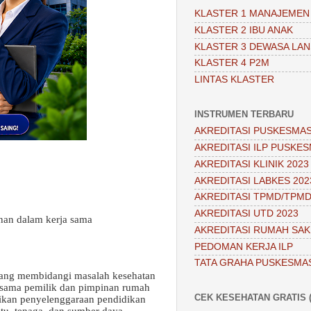
KLASTER 1 MANAJEMEN
KLASTER 2 IBU ANAK
KLASTER 3 DEWASA LAN
KLASTER 4 P2M
LINTAS KLASTER
INSTRUMEN TERBARU
AKREDITASI PUSKESMAS
AKREDITASI ILP PUSKES
AKREDITASI KLINIK 2023
AKREDITASI LABKES 202
AKREDITASI TPMD/TPMD
AKREDITASI UTD 2023
nan dalam kerja sama
AKREDITASI RUMAH SAKI
PEDOMAN KERJA ILP
TATA GRAHA PUSKESMA
yang membidangi masalah kesehatan
a sama pemilik dan pimpinan rumah
CEK KESEHATAN GRATIS (
asikan penyelenggaraan pendidikan
u, tenaga, dan sumber daya.