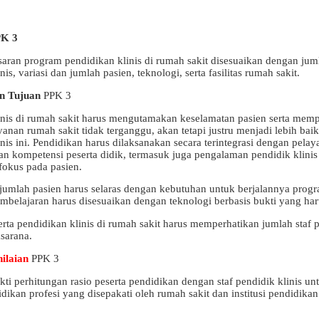
PK 3
saran program pendidikan klinis di rumah sakit disesuaikan dengan ju
nis, variasi dan jumlah pasien, teknologi, serta fasilitas rumah sakit.
n Tujuan
PPK 3
inis di rumah sakit harus mengutamakan keselamatan pasien serta mem
anan rumah sakit tidak terganggu, akan tetapi justru menjadi lebih ba
inis ini. Pendidikan harus dilaksanakan secara terintegrasi dengan pe
n kompetensi peserta didik, termasuk juga pengalaman pendidik klinis
fokus pada pasien.
 jumlah pasien harus selaras dengan kebutuhan untuk berjalannya progra
belajaran harus disesuaikan dengan teknologi berbasis bukti yang haru
rta pendidikan klinis di rumah sakit harus memperhatikan jumlah staf pe
sarana.
ilaian
PPK 3
kti perhitungan rasio peserta pendidikan dengan staf pendidik klinis unt
dikan profesi yang disepakati oleh rumah sakit dan institusi pendidika