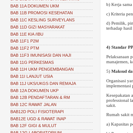
b) Kerja sama 
BAB 11A DOKUMEN UKM
BAB 11B PROMOSI KESEHATAN
c) Kriteria p
BAB 11C KESLING SURVEYLANS
d) Pemilik, pi
BAB 11D GIZI MASYARAKAT
terhadap hasil
BAB 11E KIA /IBU
BAB 11F1 P2M
4) Standar P
BAB 11F2 PTM
BAB 11F3 IMUNISASI DAN HAJI
Pelaksanaan p
manajemen, ko
BAB 11G PERKESMAS
BAB 11H UKM PENGEMBANGAN
5)
Maksud da
BAB 11I LANJUT USIA
Organisasi ya
BAB 11J UKS/UKGS DAN REMAJA
implementasi p
BAB 12A DOKUMEN UKP
Kesepakatan a
BAB 12B PENDAFTARAN & RM
professional 
BAB 12C RAWAT JALAN
sakit.
BAB12D POLI FISIOTERAPI
Rumah sakit m
BAB12E UGD & RAWAT INAP
a) Kapasitas 
BAB 12F GIGI & MULUT
BAB 12G LABORATORIUM