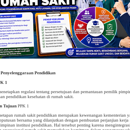
 Penyelenggaraan Pendidikan
PK 1
enetapkan regulasi tentang persetujuan dan pemantauan pemilik pimpi
an pendidikan kesehatan di rumah sakit.
n Tujuan
PPK 1
netapan rumah sakit pendidikan merupakan kewenangan kementerian 
eputusan bersama yang dilanjutkan dengan pembuatan perjanjian kerj
pimpinan institusi pendidikan. Hal tersebut penting karena mengintegr
am operasional rumah sakit memerlukan komitmen dalam pengaturanwakt