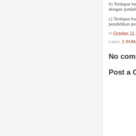
b) Terdapat bu
dengan jumlah
c) Terdapat b
pendidikan pes
di
October 11
Label:
Z.RUM
No com
Post a