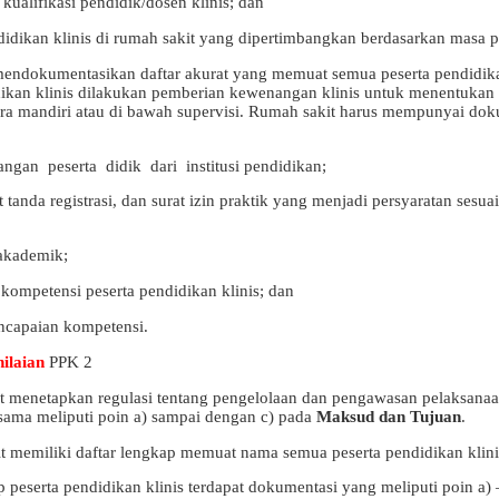
 kualifikasi pendidik/dosen klinis; dan
ndidikan klinis di rumah sakit yang dipertimbangkan berdasarkan masa 
endokumentasikan daftar akurat yang memuat semua peserta pendidikan 
dikan klinis dilakukan pemberian kewenangan klinis untuk menentuka
ara mandiri atau di bawah supervisi. Rumah sakit harus mempunyai doku
rangan
peserta
didik
dari
institusi pendidikan;
at tanda registrasi, dan surat izin praktik yang menjadi persyaratan ses
 akademik;
i kompetensi peserta pendidikan klinis; dan
ncapaian kompetensi.
ilaian
PPK 2
t menetapkan regulasi tentang pengelolaan dan pengawasan pelaksanaan
rsama meliputi poin a) sampai dengan c) pada
Maksud dan Tujuan
.
t memiliki daftar lengkap memuat nama semua peserta pendidikan klinis 
p peserta pendidikan klinis terdapat dokumentasi yang meliputi poin a)