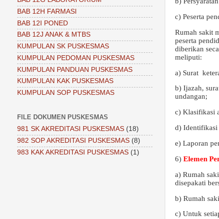
b) Persyaratan
BAB 12H FARMASI
c) Peserta pe
BAB 12I PONED
Rumah sakit m
BAB 12J ANAK & MTBS
peserta pendi
KUMPULAN SK PUSKESMAS
diberikan sec
meliputi:
KUMPULAN PEDOMAN PUSKESMAS
KUMPULAN PANDUAN PUSKESMAS
a) Surat
kete
KUMPULAN KAK PUSKESMAS
b) Ijazah, sur
KUMPULAN SOP PUSKESMAS
undangan;
c) Klasifikasi
FILE DOKUMEN PUSKESMAS
d) Identifikas
981 SK AKREDITASI PUSKESMAS
(18)
982 SOP AKREDITASI PUSKESMAS
(8)
e) Laporan pe
983 KAK AKREDITASI PUSKESMAS
(1)
6)
Elemen Pen
a) Rumah saki
disepakati be
b) Rumah saki
c) Untuk setia