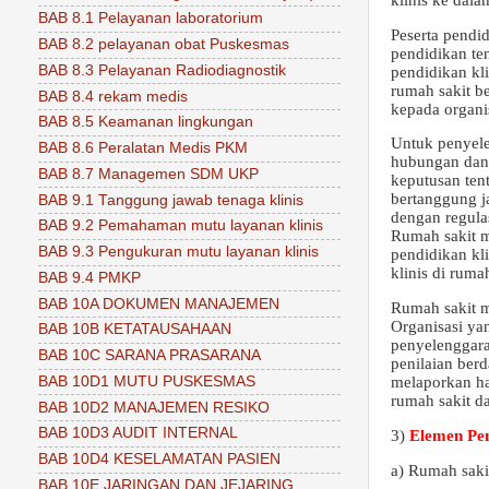
BAB 8.1 Pelayanan laboratorium
Peserta pendid
BAB 8.2 pelayanan obat Puskesmas
pendidikan te
BAB 8.3 Pelayanan Radiodiagnostik
pendidikan kli
rumah sakit be
BAB 8.4 rekam medis
kepada organi
BAB 8.5 Keamanan lingkungan
Untuk penyele
BAB 8.6 Peralatan Medis PKM
hubungan dan 
BAB 8.7 Managemen SDM UKP
keputusan tent
bertanggung j
BAB 9.1 Tanggung jawab tenaga klinis
dengan regula
BAB 9.2 Pemahaman mutu layanan klinis
Rumah sakit me
BAB 9.3 Pengukuran mutu layanan klinis
pendidikan kl
klinis di rumah
BAB 9.4 PMKP
BAB 10A DOKUMEN MANAJEMEN
Rumah sakit m
Organisasi ya
BAB 10B KETATAUSAHAAN
penyelenggara
BAB 10C SARANA PRASARANA
penilaian berd
BAB 10D1 MUTU PUSKESMAS
melaporkan ha
rumah sakit da
BAB 10D2 MANAJEMEN RESIKO
BAB 10D3 AUDIT INTERNAL
3)
Elemen Pen
BAB 10D4 KESELAMATAN PASIEN
a) Rumah saki
BAB 10E JARINGAN DAN JEJARING