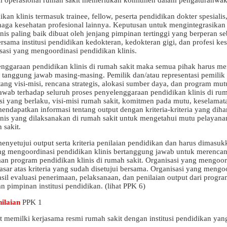
ikan klinis termasuk trainee, fellow, peserta pendidikan dokter spesialis,
naga kesehatan profesional lainnya. Keputusan untuk mengintegrasikan 
nis paling baik dibuat oleh jenjang pimpinan tertinggi yang berperan s
rsama institusi pendidikan kedokteran, kedokteran gigi, dan profesi ke
sasi yang mengoordinasi pendidikan klinis.
nggaraan pendidikan klinis di rumah sakit maka semua pihak harus me
tanggung jawab masing-masing. Pemilik dan/atau representasi pemilik
ang visi-misi, rencana strategis, alokasi sumber daya, dan program mut
awab terhadap seluruh proses penyelenggaraan pendidikan klinis di rum
si yang berlaku, visi-misi rumah sakit, komitmen pada mutu, keselamata
ndapatkan informasi tentang output dengan kriteria-kriteria yang dihar
inis yang dilaksanakan di rumah sakit untuk mengetahui mutu pelayan
 sakit.
enyetujui output serta kriteria penilaian pendidikan dan harus dimasuk
ng mengoordinasi pendidikan klinis bertanggung jawab untuk merenca
an program pendidikan klinis di rumah sakit. Organisasi yang mengoor
asar atas kriteria yang sudah disetujui bersama. Organisasi yang mengo
sil evaluasi penerimaan, pelaksanaan, dan penilaian output dari prog
n pimpinan institusi pendidikan. (lihat PPK 6)
ilaian
PPK 1
t memilki kerjasama resmi rumah sakit dengan institusi pendidikan yan