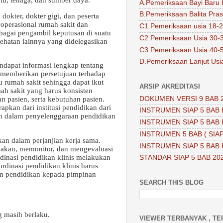
A.Pemeriksaan Bayi Baru 
B.Pemeriksaan Balita Pra
 dokter, dokter gigi, dan peserta
operasional rumah sakit dan
C1.Pemeriksaan usia 18-2
ebagai pengambil keputusan di suatu
C2.Pemeriksaan Usia 30-
sehatan lainnya yang didelegasikan
C3.Pemeriksaan Usia 40-
D.Pemeriksaan Lanjut Usi
ndapat informasi lengkap tentang
 memberikan persetujuan terhadap
u rumah sakit sehingga dapat ikut
ARSIP AKREDITASI
ah sakit yang harus konsisten
DOKUMEN VERSI 9 BAB 
n pasien, serta kebutuhan pasien.
apkan dari institusi pendidikan dari
INSTRUMEN SIAP 5 BAB 
an dalam penyelenggaraan pendidikan
INSTRUMEN SIAP 5 BAB 
INSTRUMEN 5 BAB ( SIAP
kan dalam perjanjian kerja sama.
INSTRUMEN SIAP 5 BAB 
nakan, memonitor, dan mengevaluasi
dinasi pendidikan klinis melakukan
STANDAR SIAP 5 BAB 20
ordinasi pendidikan klinis harus
ram pendidikan kepada pimpinan
SEARCH THIS BLOG
g masih berlaku.
VIEWER TERBANYAK , TE