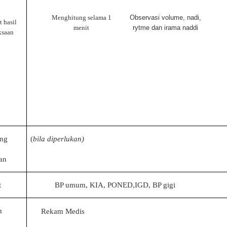
Menghitung selama 1
Observasi volume, nadi,
 hasil
menit
rytme dan irama naddi
ksaan
ang
(
bila diperlukan)
an
t
BP umum, KIA, PONED,IGD, BP gigi
n
Rekam Medis