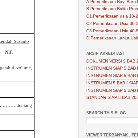
A.Pemeriksaan Bayi Baru 
B.Pemeriksaan Balita Pra
C1.Pemeriksaan usia 18-2
C2.Pemeriksaan Usia 30-
C3.Pemeriksaan Usia 40-
D.Pemeriksaan Lanjut Usi
A
endah Susanto
NIP.
ARSIP AKREDITASI
DOKUMEN VERSI 9 BAB 
getahui volume,
INSTRUMEN SIAP 5 BAB 
INSTRUMEN SIAP 5 BAB 
INSTRUMEN 5 BAB ( SIAP
INSTRUMEN SIAP 5 BAB 
STANDAR SIAP 5 BAB 20
 ………….tentang
SEARCH THIS BLOG
VIEWER TERBANYAK , TE