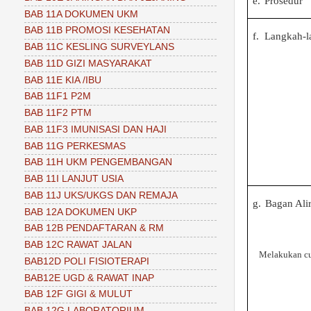
e.
Prosedur
BAB 11A DOKUMEN UKM
BAB 11B PROMOSI KESEHATAN
f.
Langkah-l
BAB 11C KESLING SURVEYLANS
BAB 11D GIZI MASYARAKAT
BAB 11E KIA /IBU
BAB 11F1 P2M
BAB 11F2 PTM
BAB 11F3 IMUNISASI DAN HAJI
BAB 11G PERKESMAS
BAB 11H UKM PENGEMBANGAN
BAB 11I LANJUT USIA
BAB 11J UKS/UKGS DAN REMAJA
g.
Bagan Ali
BAB 12A DOKUMEN UKP
BAB 12B PENDAFTARAN & RM
BAB 12C RAWAT JALAN
Melakukan cu
BAB12D POLI FISIOTERAPI
BAB12E UGD & RAWAT INAP
BAB 12F GIGI & MULUT
BAB 12G LABORATORIUM