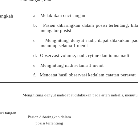
a.
Melakukan cuci tangan
angkah
b.
Pasien dibaringkan dalam posisi terlentang, b
mengatur posisi
c.
Menghitung denyut nadi, dapat dilakukan pada 
menutup selama 1 menit
d.
Observasi volume, nadi, rytme dan irama nadi
e.
Menghitung nadi selama 1 menit
f.
Mencatat hasil observasi kedalam catatan perawat
r
Menghitung denyut nadidapat dilakukan pada arteri radialis, menutu
ci tangan
Pasien dibaringkan dalam
posisi terlentang