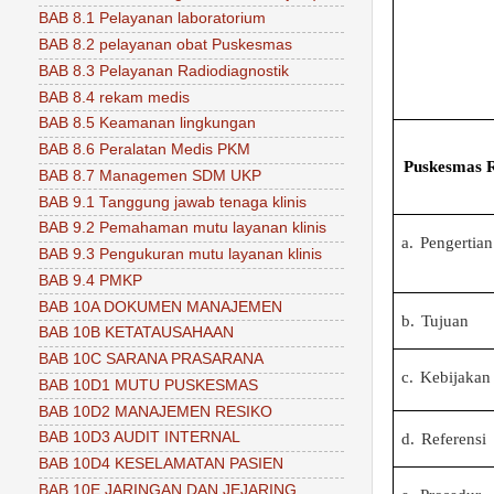
BAB 8.1 Pelayanan laboratorium
BAB 8.2 pelayanan obat Puskesmas
BAB 8.3 Pelayanan Radiodiagnostik
BAB 8.4 rekam medis
BAB 8.5 Keamanan lingkungan
BAB 8.6 Peralatan Medis PKM
Puskesmas 
BAB 8.7 Managemen SDM UKP
BAB 9.1 Tanggung jawab tenaga klinis
BAB 9.2 Pemahaman mutu layanan klinis
a.
Pengertian
BAB 9.3 Pengukuran mutu layanan klinis
BAB 9.4 PMKP
BAB 10A DOKUMEN MANAJEMEN
b.
Tujuan
BAB 10B KETATAUSAHAAN
BAB 10C SARANA PRASARANA
c.
Kebijakan
BAB 10D1 MUTU PUSKESMAS
BAB 10D2 MANAJEMEN RESIKO
BAB 10D3 AUDIT INTERNAL
d.
Referensi
BAB 10D4 KESELAMATAN PASIEN
BAB 10E JARINGAN DAN JEJARING