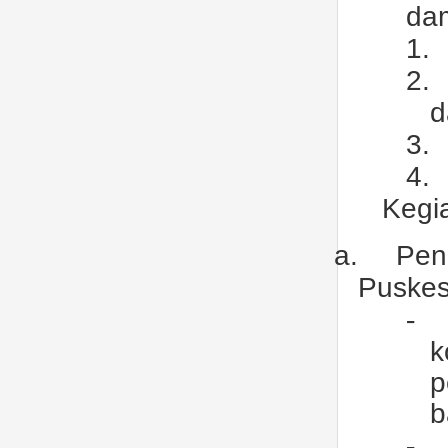
dam
1.
2.
d
3.
4.
Kegi
a.
Pen
Puske
-
k
p
b
-