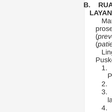
B.
RU
LAYAN
Ma
pros
(
prev
(
pati
Lin
Pusk
1.
P
2.
3.
l
4.