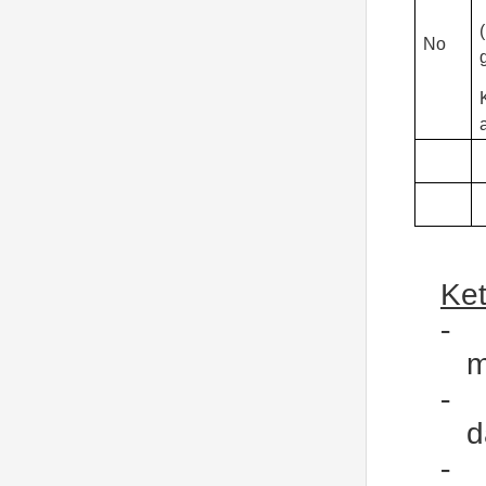
No
Ke
-
m
-
d
-