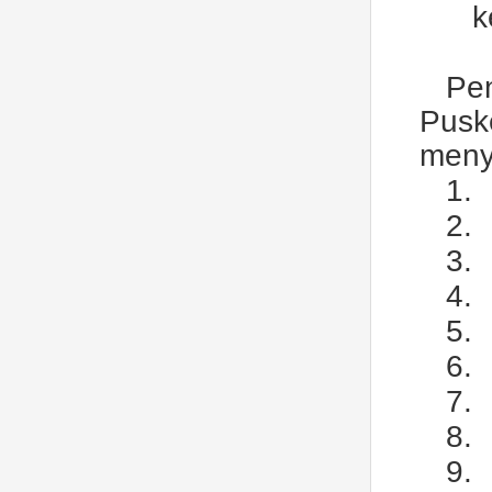
k
Pe
Pusk
menye
1.
2.
3.
4.
5.
6.
7.
8.
9.