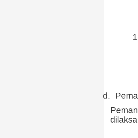
1
d.
Peman
Peman
dilaks