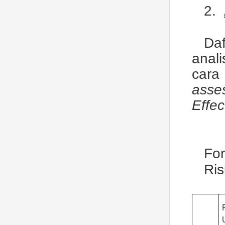
2.
Daf
anal
cara
asse
Effec
For
Ris