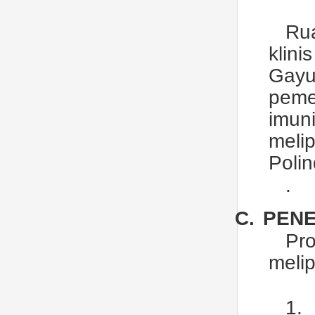
Ru
klin
Gayu
pem
imun
mel
Poli
.
C.
PENE
Pr
melip
1.