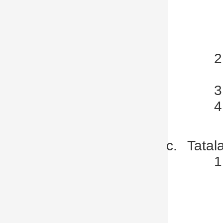
2
3
4
c.
Tatal
1