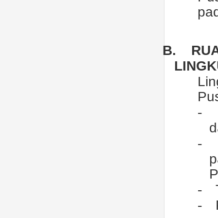
pad
B.
RU
LING
Li
Pus
-
d
-
p
P
-
-