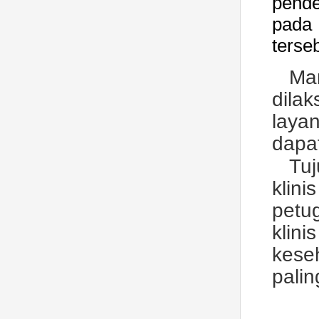
pende
pada 
terseb
Ma
dila
layan
dapa
Tu
klin
petu
klin
kese
pali