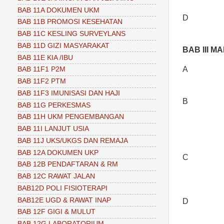
BAB 11A DOKUMEN UKM
D
BAB 11B PROMOSI KESEHATAN
BAB 11C KESLING SURVEYLANS
BAB 11D GIZI MASYARAKAT
BAB III
MA
BAB 11E KIA /IBU
A
BAB 11F1 P2M
BAB 11F2 PTM
BAB 11F3 IMUNISASI DAN HAJI
B
BAB 11G PERKESMAS
BAB 11H UKM PENGEMBANGAN
BAB 11I LANJUT USIA
BAB 11J UKS/UKGS DAN REMAJA
BAB 12A DOKUMEN UKP
C
BAB 12B PENDAFTARAN & RM
BAB 12C RAWAT JALAN
BAB12D POLI FISIOTERAPI
BAB12E UGD & RAWAT INAP
D
BAB 12F GIGI & MULUT
BAB 12G LABORATORIUM