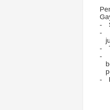
Pe
Ga
-
-
j
-
-
b
p
-