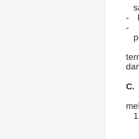
s
-
-
p
te
dan
C.
mel
1