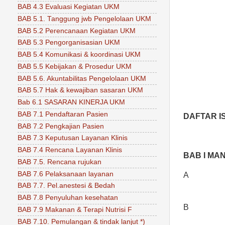
BAB 4.3 Evaluasi Kegiatan UKM
BAB 5.1. Tanggung jwb Pengelolaan UKM
BAB 5.2 Perencanaan Kegiatan UKM
BAB 5.3 Pengorganisasian UKM
BAB 5.4 Komunikasi & koordinasi UKM
BAB 5.5 Kebijakan & Prosedur UKM
BAB 5.6. Akuntabilitas Pengelolaan UKM
BAB 5.7 Hak & kewajiban sasaran UKM
Bab 6.1 SASARAN KINERJA UKM
BAB 7.1 Pendaftaran Pasien
DAFTAR IS
BAB 7.2 Pengkajian Pasien
BAB 7.3 Keputusan Layanan Klinis
BAB 7.4 Rencana Layanan Klinis
BAB I
MAN
BAB 7.5. Rencana rujukan
BAB 7.6 Pelaksanaan layanan
A
BAB 7.7. Pel.anestesi & Bedah
BAB 7.8 Penyuluhan kesehatan
B
BAB 7.9 Makanan & Terapi Nutrisi F
BAB 7.10. Pemulangan & tindak lanjut *)