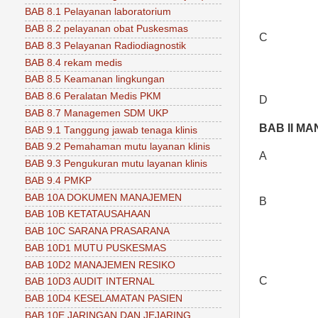
BAB 8.1 Pelayanan laboratorium
BAB 8.2 pelayanan obat Puskesmas
C
BAB 8.3 Pelayanan Radiodiagnostik
BAB 8.4 rekam medis
BAB 8.5 Keamanan lingkungan
BAB 8.6 Peralatan Medis PKM
D
BAB 8.7 Managemen SDM UKP
BAB II
MAN
BAB 9.1 Tanggung jawab tenaga klinis
BAB 9.2 Pemahaman mutu layanan klinis
A
BAB 9.3 Pengukuran mutu layanan klinis
BAB 9.4 PMKP
BAB 10A DOKUMEN MANAJEMEN
B
BAB 10B KETATAUSAHAAN
BAB 10C SARANA PRASARANA
BAB 10D1 MUTU PUSKESMAS
BAB 10D2 MANAJEMEN RESIKO
C
BAB 10D3 AUDIT INTERNAL
BAB 10D4 KESELAMATAN PASIEN
BAB 10E JARINGAN DAN JEJARING