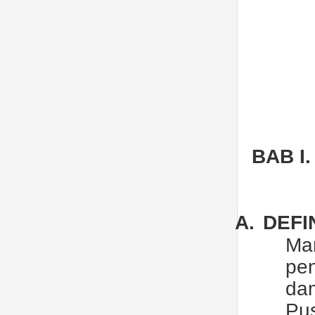
BAB
I
A.
DEFI
Ma
pe
dam
Pu