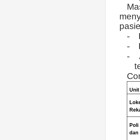
Ma
meny
pasie
-
-
-
t
Con
Unit
Loke
Rek
Pol
dan