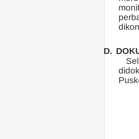
moni
perb
diko
D.
DOK
Se
did
Pusk