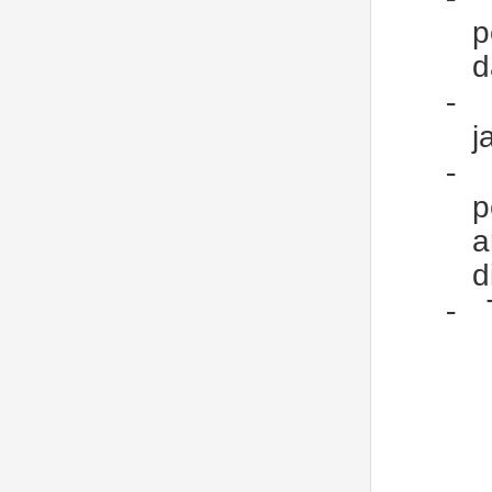
p
d
-
j
-
p
a
d
-