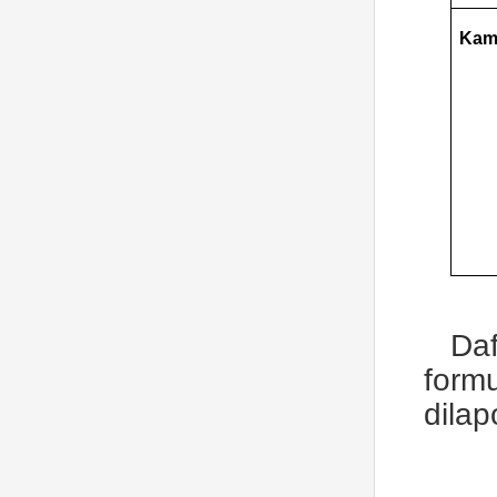
Kam
Daf
form
dila