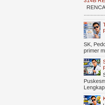
314B R
RENCAN
.............
SK, Ped
primer me
Puskesma
Lengkap (