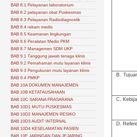
BAB 8.1 Pelayanan laboratorium
BAB 8.2 pelayanan obat Puskesmas
BAB 8.3 Pelayanan Radiodiagnostik
BAB 8.4 rekam medis
BAB 8.5 Keamanan lingkungan
BAB 8.6 Peralatan Medis PKM
BAB 8.7 Managemen SDM UKP
BAB 9.1 Tanggung jawab tenaga klinis
BAB 9.2 Pemahaman mutu layanan klinis
BAB 9.3 Pengukuran mutu layanan klinis
B.
Tujua
BAB 9.4 PMKP
BAB 10A DOKUMEN MANAJEMEN
BAB 10B KETATAUSAHAAN
C.
Kebij
BAB 10C SARANA PRASARANA
BAB 10D1 MUTU PUSKESMAS
BAB 10D2 MANAJEMEN RESIKO
BAB 10D3 AUDIT INTERNAL
D.
Refere
BAB 10D4 KESELAMATAN PASIEN
BAB 10E JARINGAN DAN JEJARING