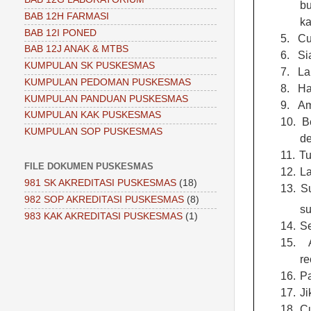
b
BAB 12H FARMASI
ka
BAB 12I PONED
5.
Cu
BAB 12J ANAK & MTBS
6.
Si
KUMPULAN SK PUSKESMAS
7.
La
KUMPULAN PEDOMAN PUSKESMAS
8.
Ha
KUMPULAN PANDUAN PUSKESMAS
9.
Am
KUMPULAN KAK PUSKESMAS
10.
B
KUMPULAN SOP PUSKESMAS
de
11.
Tu
FILE DOKUMEN PUSKESMAS
12.
La
981 SK AKREDITASI PUSKESMAS
(18)
13.
Su
982 SOP AKREDITASI PUSKESMAS
(8)
su
983 KAK AKREDITASI PUSKESMAS
(1)
14.
Se
15.
re
16.
Pa
17.
Ji
18.
Cu