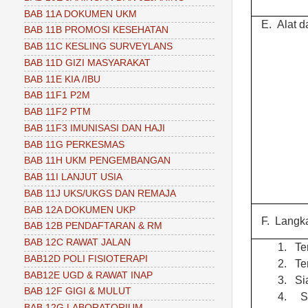
BAB 11A DOKUMEN UKM
E.
Alat 
BAB 11B PROMOSI KESEHATAN
BAB 11C KESLING SURVEYLANS
BAB 11D GIZI MASYARAKAT
BAB 11E KIA /IBU
BAB 11F1 P2M
BAB 11F2 PTM
BAB 11F3 IMUNISASI DAN HAJI
BAB 11G PERKESMAS
BAB 11H UKM PENGEMBANGAN
BAB 11I LANJUT USIA
BAB 11J UKS/UKGS DAN REMAJA
BAB 12A DOKUMEN UKP
F.
Langk
BAB 12B PENDAFTARAN & RM
BAB 12C RAWAT JALAN
1.
Te
BAB12D POLI FISIOTERAPI
2.
Te
BAB12E UGD & RAWAT INAP
3.
Si
BAB 12F GIGI & MULUT
4.
S
BAB 12G LABORATORIUM