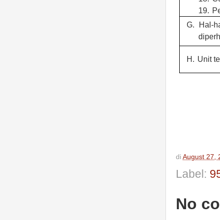
19.
Pe
G.
Hal-h
diperh
H.
Unit te
di
August 27,
Label:
9
No c