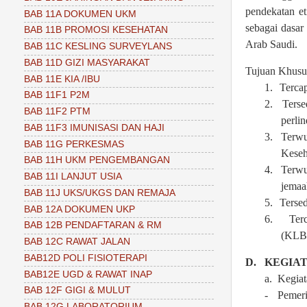
pendekatan et
BAB 11A DOKUMEN UKM
sebagai dasar
BAB 11B PROMOSI KESEHATAN
Arab Saudi.
BAB 11C KESLING SURVEYLANS
BAB 11D GIZI MASYARAKAT
Tujuan Khusu
BAB 11E KIA /IBU
1.
Tercap
BAB 11F1 P2M
2.
Terse
BAB 11F2 PTM
perli
BAB 11F3 IMUNISASI DAN HAJI
3.
Terwu
BAB 11G PERKESMAS
Keseh
BAB 11H UKM PENGEMBANGAN
4.
Terwu
BAB 11I LANJUT USIA
jemaa
BAB 11J UKS/UKGS DAN REMAJA
5.
Tersed
BAB 12A DOKUMEN UKP
6.
Ter
BAB 12B PENDAFTARAN & RM
(KLB)
BAB 12C RAWAT JALAN
BAB12D POLI FISIOTERAPI
D.
KEGIAT
BAB12E UGD & RAWAT INAP
a.
Kegia
BAB 12F GIGI & MULUT
-
Pemeri
BAB 12G LABORATORIUM