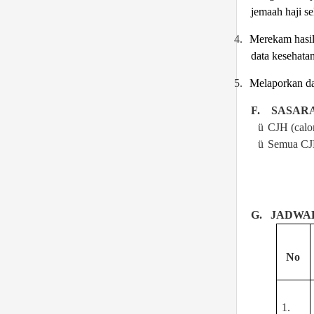
jemaah haji s
4.
Merekam hasil
data kesehata
5.
Melaporkan
da
F.
SASAR
ü
CJH (calo
ü
Semua CJH
G.
JADWA
No
1.