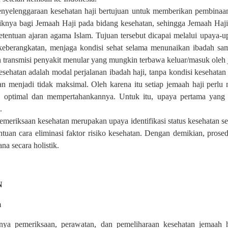
nyelenggaraan kesehatan haji bertujuan untuk memberikan pembinaan
iknya bagi Jemaah Haji pada bidang kesehatan, sehingga Jemaah Haj
tentuan ajaran agama Islam. Tujuan tersebut dicapai melalui upaya-u
eberangkatan, menjaga kondisi sehat selama menunaikan ibadah samp
transmisi penyakit menular yang mungkin terbawa keluar/masuk oleh 
sehatan adalah modal perjalanan ibadah haji, tanpa kondisi kesehatan 
an menjadi tidak maksimal. Oleh karena itu setiap jemaah haji perlu 
n optimal dan mempertahankannya. Untuk itu, upaya pertama yang 
.
emeriksaan kesehatan merupakan upaya identifikasi status kesehatan seb
tuan cara eliminasi faktor risiko kesehatan. Dengan demikian, prosed
ana secara holistik.
N
m
anya pemeriksaan, perawatan, dan pemeliharaan kesehatan jemaah 