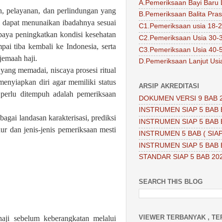
A.Pemeriksaan Bayi Baru 
, pelayanan, dan perlindungan yang
B.Pemeriksaan Balita Pra
i dapat menunaikan ibadahnya sesuai
C1.Pemeriksaan usia 18-2
paya peningkatkan kondisi kesehatan
C2.Pemeriksaan Usia 30-
ai tiba kembali ke Indonesia, serta
C3.Pemeriksaan Usia 40-
jemaah haji.
D.Pemeriksaan Lanjut Usi
yang memadai, niscaya prosesi ritual
menyiapkan diri agar memiliki status
ARSIP AKREDITASI
perlu ditempuh adalah pemeriksaan
DOKUMEN VERSI 9 BAB 
INSTRUMEN SIAP 5 BAB 
agai landasan karakterisasi, prediksi
INSTRUMEN SIAP 5 BAB 
ur dan jenis-jenis pemeriksaan mesti
INSTRUMEN 5 BAB ( SIAP
INSTRUMEN SIAP 5 BAB 
STANDAR SIAP 5 BAB 20
SEARCH THIS BLOG
VIEWER TERBANYAK , TE
haji sebelum keberangkatan melalui