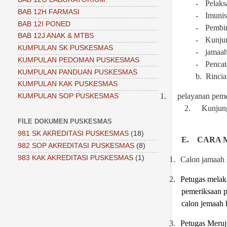
-
Pelaks
BAB 12H FARMASI
-
Imunis
BAB 12I PONED
-
Pembi
BAB 12J ANAK & MTBS
-
Kunjun
KUMPULAN SK PUSKESMAS
-
jamaah
KUMPULAN PEDOMAN PUSKESMAS
-
Pencat
KUMPULAN PANDUAN PUSKESMAS
b.
Rincia
KUMPULAN KAK PUSKESMAS
1.
pelayanan pemer
KUMPULAN SOP PUSKESMAS
2.
Kunjung
FILE DOKUMEN PUSKESMAS
981 SK AKREDITASI PUSKESMAS
(18)
E.
CARA 
982 SOP AKREDITASI PUSKESMAS
(8)
983 KAK AKREDITASI PUSKESMAS
(1)
1.
Calon jamaah h
2.
Petugas m
elak
pemeriksaan p
calon jemaah h
3.
Petugas
Meruj