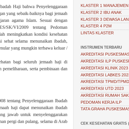
KLASTER 1 MANAJEMEN
Ibadah Haji bahwa Penyelenggaraan
KLASTER 2 IBU ANAK
gan yang sebaik-baiknya bagi jemaah
KLASTER 3 DEWASA LAN
ajaran agama Islam. Sesuai dengan
KLASTER 4 P2M
ES/SK/VI/2009 tentang Pedoman
LINTAS KLASTER
lah meningkatkan kondisi kesehatan
si sehat selama menunaikan ibadah,
INSTRUMEN TERBARU
enular yang mungkin terbawa keluar /
AKREDITASI PUSKESMAS
AKREDITASI ILP PUSKES
atan bagi seluruh jemaah haji di
AKREDITASI KLINIK 2023
 pemeliharaan, serta pembinaan dan
AKREDITASI LABKES 202
AKREDITASI TPMD/TPMD
AKREDITASI UTD 2023
AKREDITASI RUMAH SAKI
8 tentang Penyelenggaraan Ibadah
PEDOMAN KERJA ILP
emaah haji dapat menunaikan ibadah
TATA GRAHA PUSKESMA
gung jawab untuk menyelenggarakan
nan pergi dan pulang, selama di Arab
CEK KESEHATAN GRATIS (