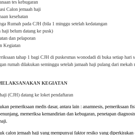
anaan tes kebugaran
asi Calon jemaah haji
naan kesehatan
ga Rumah pada CJH (bila 1 minggu setelah kedatangan
 haji belum datang ke pusk)
atan dan pelaporan
n Kegiatan
iksaan tahap 1 bagi CJH di puskesmas wonodadi di buka setiap hari se
an rumah dilakukan seminggu setelah jamaah haji pulang dari mekah
MELAKSANAKAN KEGIATAN
aji (CJH) datang ke loket pendaftaran
ukan pemeriksaan medis dasar, antara lain : anamnesis, pemeriksaan fi
enunjang, memeriksa kemandirian dan kebugaran, penetapan diagnosis 
aji.
uk calon jemaah haji yang mempunyai faktor resiko yang diperkiraka