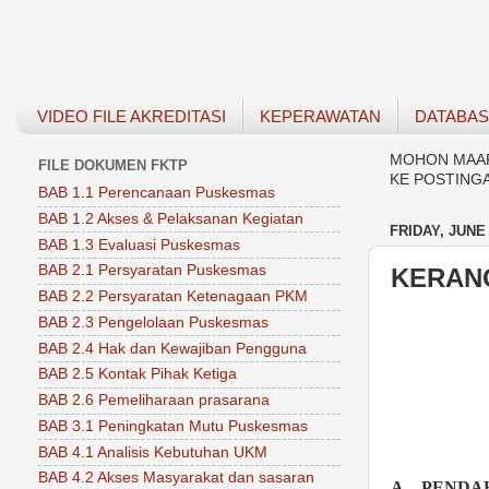
VIDEO FILE AKREDITASI
KEPERAWATAN
DATABA
MOHON MAAF 
FILE DOKUMEN FKTP
KE POSTING
BAB 1.1 Perencanaan Puskesmas
BAB 1.2 Akses & Pelaksanan Kegiatan
FRIDAY, JUNE 
BAB 1.3 Evaluasi Puskesmas
BAB 2.1 Persyaratan Puskesmas
KERAN
BAB 2.2 Persyaratan Ketenagaan PKM
BAB 2.3 Pengelolaan Puskesmas
BAB 2.4 Hak dan Kewajiban Pengguna
BAB 2.5 Kontak Pihak Ketiga
BAB 2.6 Pemeliharaan prasarana
BAB 3.1 Peningkatan Mutu Puskesmas
BAB 4.1 Analisis Kebutuhan UKM
BAB 4.2 Akses Masyarakat dan sasaran
A.
PENDA