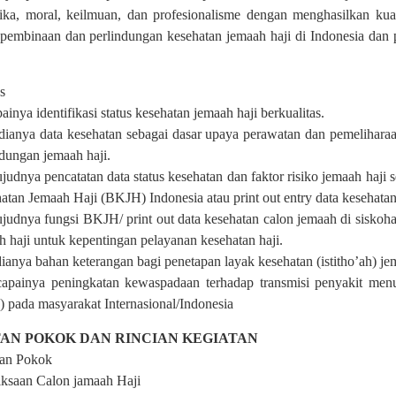
ika, moral, keilmuan, dan profesionalisme dengan menghasilkan kual
 pembinaan dan perlindungan kesehatan jemaah haji di Indonesia dan 
s
ainya identifikasi status kesehatan jemaah haji berkualitas.
dianya data kesehatan sebagai dasar upaya perawatan dan pemelihara
ndungan jemaah haji.
judnya pencatatan data status kesehatan dan faktor risiko jemaah haji
atan Jemaah Haji (BKJH) Indonesia
atau print out entry data kesehat
judnya fungsi BKJH/
print out data kesehatan calon jemaah di siskoh
h haji untuk kepentingan pelayanan kesehatan haji.
ianya bahan keterangan bagi penetapan layak kesehatan (istitho’ah) je
capainya peningkatan kewaspadaan terhadap transmisi penyakit menu
 pada masyarakat Internasional/Indones
ia
AN POKOK DAN RINCIAN KEGIATAN
tan Pokok
ksaan Calon jamaah Haji