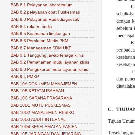
BAB 8.1 Pelayanan laboratorium
Pe
BAB 8.2 pelayanan obat Puskesmas
sebaik-ba
BAB 8.3 Pelayanan Radiodiagnostik
dengan ke
BAB 8.4 rekam medis
sebelum k
BAB 8.5 Keamanan lingkungan
mencegah 
BAB 8.6 Peralatan Medis PKM
Ke
BAB 8.7 Managemen SDM UKP
peribadat
BAB 9.1 Tanggung jawab tenaga klinis
kesehata
BAB 9.2 Pemahaman mutu layanan klinis
kesehatan
BAB 9.3 Pengukuran mutu layanan klinis
P
BAB 9.4 PMKP
dan penen
BAB 10A DOKUMEN MANAJEMEN
ditatalaks
BAB 10B KETATAUSAHAAN
BAB 10C SARANA PRASARANA
BAB 10D1 MUTU PUSKESMAS
C.
TUJUA
BAB 10D2 MANAJEMEN RESIKO
BAB 10D3 AUDIT INTERNAL
Tujuan Umu
BAB 10D4 KESELAMATAN PASIEN
Terselenggar
BAB 10E JARINGAN DAN JEJARING