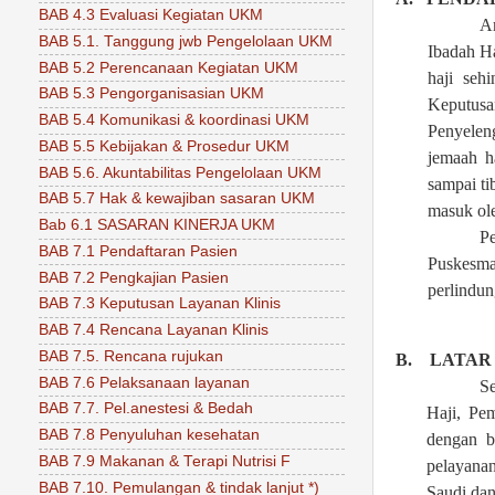
BAB 4.3 Evaluasi Kegiatan UKM
A
BAB 5.1. Tanggung jwb Pengelolaan UKM
Ibadah H
BAB 5.2 Perencanaan Kegiatan UKM
haji seh
BAB 5.3 Pengorganisasian UKM
Keputus
BAB 5.4 Komunikasi & koordinasi UKM
Penyelen
BAB 5.5 Kebijakan & Prosedur UKM
jemaah h
BAB 5.6. Akuntabilitas Pengelolaan UKM
sampai ti
BAB 5.7 Hak & kewajiban sasaran UKM
masuk ol
Bab 6.1 SASARAN KINERJA UKM
P
BAB 7.1 Pendaftaran Pasien
Puskesma
BAB 7.2 Pengkajian Pasien
perlindun
BAB 7.3 Keputusan Layanan Klinis
BAB 7.4 Rencana Layanan Klinis
BAB 7.5. Rencana rujukan
B.
LATAR
BAB 7.6 Pelaksanaan layanan
S
BAB 7.7. Pel.anestesi & Bedah
Haji, Pe
BAB 7.8 Penyuluhan kesehatan
dengan b
BAB 7.9 Makanan & Terapi Nutrisi F
pelayanan
BAB 7.10. Pemulangan & tindak lanjut *)
Saudi dan