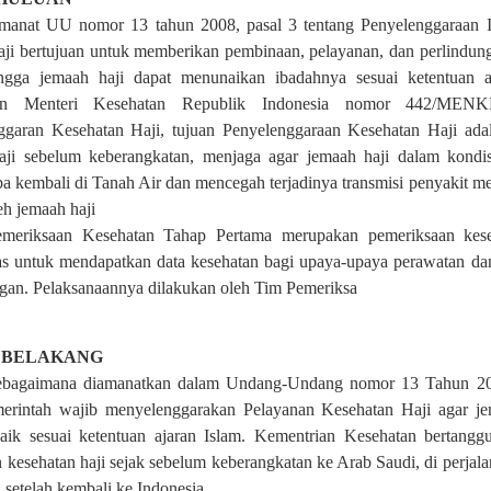
manat UU nomor 13 tahun 2008, pasal 3 tentang Penyelenggaraan 
aji bertujuan untuk memberikan pembinaan, pelayanan, dan perlindun
ingga jemaah haji dapat menunaikan ibadahnya sesuai ketentuan 
an Menteri Kesehatan Republik Indonesia nomor 442/MENK
ggaran Kesehatan Haji, tujuan Penyelenggaraan Kesehatan Haji ada
aji sebelum keberangkatan, menjaga agar jemaah haji dalam kondi
ba kembali di Tanah Air dan mencegah terjadinya transmisi penyakit m
eh jemaah ha
ji
emeriksaan Kesehatan Tahap Pertama merupakan pemeriksaan keseh
s untuk mendapatkan data kesehatan bagi upaya-upaya perawatan dan
gan. Pelaksanaannya dilakukan oleh Tim Pemeriksa
 BELAKANG
ebagaimana diamanatkan dalam Undang-Undang nomor 13 Tahun 200
merintah wajib menyelenggarakan Pelayanan Kesehatan Haji agar j
aik sesuai ketentuan ajaran Islam. Kementrian Kesehatan bertang
 kesehatan haji sejak sebelum keberangkatan ke Arab Saudi, di perjala
 setelah kembali ke Indonesia.