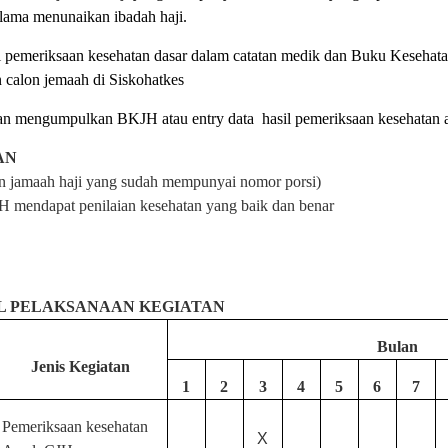
elama menunaikan ibadah haji.
 pemeriksaan kesehatan dasar dalam catatan medik dan Buku Kesehatan
n calon jemaah di Siskohatkes
n mengumpulkan BKJH atau entry data
hasil pemeriksaan kesehatan
AN
n jamaah haji yang sudah mempunyai nomor porsi)
 mendapat penilaian kesehatan yang baik dan benar
L PELAKSANAAN KEGIATAN
Bulan
Jenis Kegiatan
1
2
3
4
5
6
7
Pemeriksaan kesehatan
X