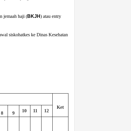
 jemaah haji (
BKJH
) atau entry
 awal
siskohatkes
ke Dinas Kesehatan
Ket
10
11
12
8
9