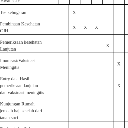
Awal
CJH
Tes kebugaran
X
Pembinaan Kesehatan
X
X
X
CJH
Pemeriksaan kesehatan
X
Lanjutan
Imunisasi/Vaksinasi
X
Meningitis
Entry data Hasil
pemeriksaan lanjutan
X
dan vaksinasi meningitis
Kunjungan Rumah
jemaah haji setelah dari
tanah suci