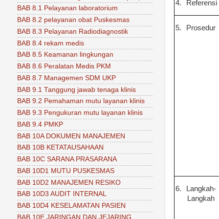
4.
Referensi
BAB 8.1 Pelayanan laboratorium
BAB 8.2 pelayanan obat Puskesmas
5.
Prosedur
BAB 8.3 Pelayanan Radiodiagnostik
BAB 8.4 rekam medis
BAB 8.5 Keamanan lingkungan
BAB 8.6 Peralatan Medis PKM
BAB 8.7 Managemen SDM UKP
BAB 9.1 Tanggung jawab tenaga klinis
BAB 9.2 Pemahaman mutu layanan klinis
BAB 9.3 Pengukuran mutu layanan klinis
BAB 9.4 PMKP
BAB 10A DOKUMEN MANAJEMEN
BAB 10B KETATAUSAHAAN
BAB 10C SARANA PRASARANA
BAB 10D1 MUTU PUSKESMAS
BAB 10D2 MANAJEMEN RESIKO
6.
Langkah-
BAB 10D3 AUDIT INTERNAL
Langkah
BAB 10D4 KESELAMATAN PASIEN
BAB 10E JARINGAN DAN JEJARING