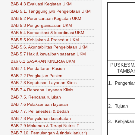
BAB 4.3 Evaluasi Kegiatan UKM
BAB 5.1. Tanggung jwb Pengelolaan UKM
BAB 5.2 Perencanaan Kegiatan UKM
BAB 5.3 Pengorganisasian UKM
BAB 5.4 Komunikasi & koordinasi UKM
BAB 5.5 Kebijakan & Prosedur UKM
BAB 5.6. Akuntabilitas Pengelolaan UKM
BAB 5.7 Hak & kewajiban sasaran UKM
Bab 6.1 SASARAN KINERJA UKM
PUSKESMA
BAB 7.1 Pendaftaran Pasien
TAMBA
BAB 7.2 Pengkajian Pasien
BAB 7.3 Keputusan Layanan Klinis
1.
Pengertia
BAB 7.4 Rencana Layanan Klinis
BAB 7.5. Rencana rujukan
BAB 7.6 Pelaksanaan layanan
2.
Tujuan
BAB 7.7. Pel.anestesi & Bedah
BAB 7.8 Penyuluhan kesehatan
3.
Kebijakan
BAB 7.9 Makanan & Terapi Nutrisi F
BAB 7.10. Pemulangan & tindak lanjut *)