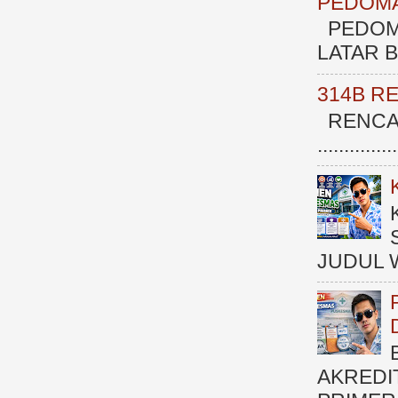
PEDOMA
PEDOM
LATAR BE
314B R
RENCAN
.............
JUDUL 
AKREDI