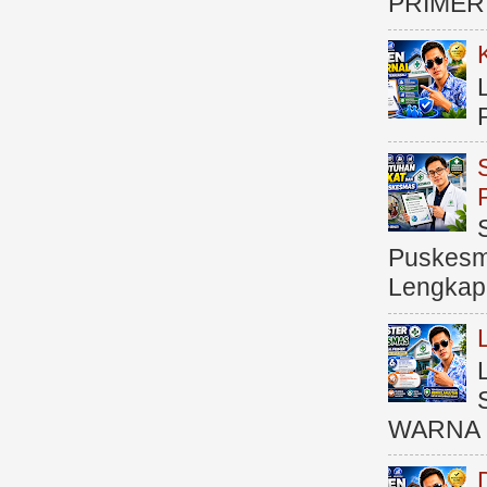
PRIMER )
Puskesma
Lengkap (
WARNA 