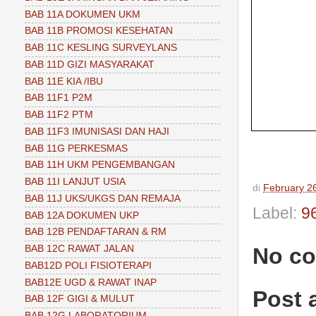
BAB 11A DOKUMEN UKM
BAB 11B PROMOSI KESEHATAN
BAB 11C KESLING SURVEYLANS
BAB 11D GIZI MASYARAKAT
BAB 11E KIA /IBU
BAB 11F1 P2M
BAB 11F2 PTM
BAB 11F3 IMUNISASI DAN HAJI
BAB 11G PERKESMAS
BAB 11H UKM PENGEMBANGAN
BAB 11I LANJUT USIA
di
February 2
BAB 11J UKS/UKGS DAN REMAJA
Label:
9
BAB 12A DOKUMEN UKP
BAB 12B PENDAFTARAN & RM
No c
BAB 12C RAWAT JALAN
BAB12D POLI FISIOTERAPI
BAB12E UGD & RAWAT INAP
Post
BAB 12F GIGI & MULUT
BAB 12G LABORATORIUM