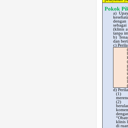
Pokok Pi
a)
Upay
kesehat
dengan 
sebagai
(klinis
tanpa im
b)
Tena
dan ber
c)
Peril
d)
Peril
(1)
merend
(2)
berula
koment
dengan
“Obatn
klinis
di rua