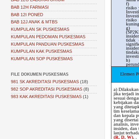
f)
BAB 12H FARMASI
risiko
Invest
BAB 12I PONED
Invest
risiko
BAB 12J ANAK & MTBS
kuning
g)
KUMPULAN SK PUSKESMAS
(SP2KP
inside
KUMPULAN PEDOMAN PUSKESMAS
tidak 
signif
KUMPULAN PANDUAN PUSKESMAS
inside
KUMPULAN KAK PUSKESMAS
tindak
invest
KUMPULAN SOP PUSKESMAS
h)
perun
Elemen Pe
FILE DOKUMEN PUSKESMAS
981 SK AKREDITASI PUSKESMAS
(18)
a)
Dilakukan
982 SOP AKREDITASI PUSKESMAS
(8)
jika terjadi i
983 KAK AKREDITASI PUSKESMAS
(1)
sesuai denga
kebijakan da
yang ditetap
tim keselama
dan kepala 
yang diserta
analisis, inve
insiden, dan 
lanjut terhad
(R, D, W)
. .