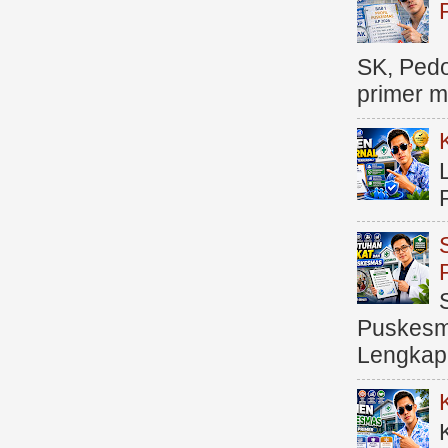
SK, Ped
primer me
Puskesma
Lengkap (