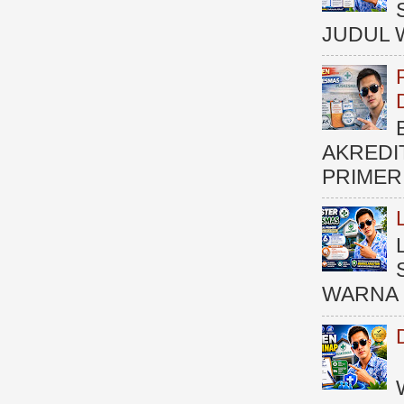
JUDUL 
AKREDI
PRIMER )
WARNA 