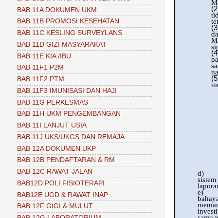
Mi
(2
BAB 11A DOKUMEN UKM
ti
te
BAB 11B PROMOSI KESEHATAN
(3
BAB 11C KESLING SURVEYLANS
d
M
BAB 11D GIZI MASYARAKAT
si
(4
BAB 11E KIA /IBU
pa
sa
BAB 11F1 P2M
na
(5
BAB 11F2 PTM
me
BAB 11F3 IMUNISASI DAN HAJI
BAB 11G PERKESMAS
BAB 11H UKM PENGEMBANGAN
BAB 11I LANJUT USIA
BAB 11J UKS/UKGS DAN REMAJA
BAB 12A DOKUMEN UKP
BAB 12B PENDAFTARAN & RM
BAB 12C RAWAT JALAN
d)
sistem
BAB12D POLI FISIOTERAPI
lapora
e)
BAB12E UGD & RAWAT INAP
bahaya
meman
BAB 12F GIGI & MULUT
invest
sama t
BAB 12G LABORATORIUM