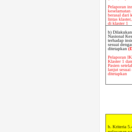
Pelaporan in
keselamatan 
berasal dari k
lintas klaste
di klaster 1
b)
Dilakukan
Nasional Ke
terhadap insi
sesuai deng
ditetapkan
(
Pelaporan I
Klaster 1 da
Pasien setela
lanjut sesua
ditetapkan
b.
Kriteria 
pelayanan y