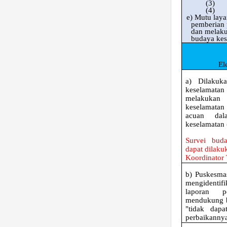
(3)
(4)
e)
Mutu layan
pemberian 
dan melaku
budaya kes
El
a)
Dilakuk
keselama
melakuk
keselamata
acuan da
keselamatan
Survei buda
dapat dilaku
Koordinator
b)
Puskesma
mengidentif
laporan p
mendukung b
"tidak dapa
perbaikanny