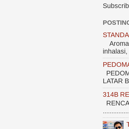
Subscrib
POSTIN
STANDAR
Aromate
inhalasi
PEDOMA
PEDOM
LATAR BE
314B R
RENCAN
.............