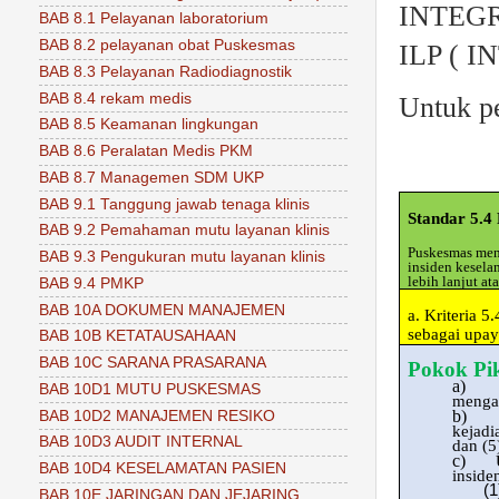
INTEG
BAB 8.1 Pelayanan laboratorium
BAB 8.2 pelayanan obat Puskesmas
ILP ( 
BAB 8.3 Pelayanan Radiodiagnostik
BAB 8.4 rekam medis
Untuk p
BAB 8.5 Keamanan lingkungan
BAB 8.6 Peralatan Medis PKM
BAB 8.7 Managemen SDM UKP
BAB 9.1 Tanggung jawab tenaga klinis
Standar 5.4
BAB 9.2 Pemahaman mutu layanan klinis
Puskesmas men
BAB 9.3 Pengukuran mutu layanan klinis
insiden kesel
lebih lanjut 
BAB 9.4 PMKP
BAB 10A DOKUMEN MANAJEMEN
a.
Kriteria 5
sebagai upay
BAB 10B KETATAUSAHAAN
BAB 10C SARANA PRASARANA
Pokok Pi
a)
BAB 10D1 MUTU PUSKESMAS
mengak
b)
BAB 10D2 MANAJEMEN RESIKO
kejadi
BAB 10D3 AUDIT INTERNAL
dan (5
c)
BAB 10D4 KESELAMATAN PASIEN
inside
(1
BAB 10E JARINGAN DAN JEJARING