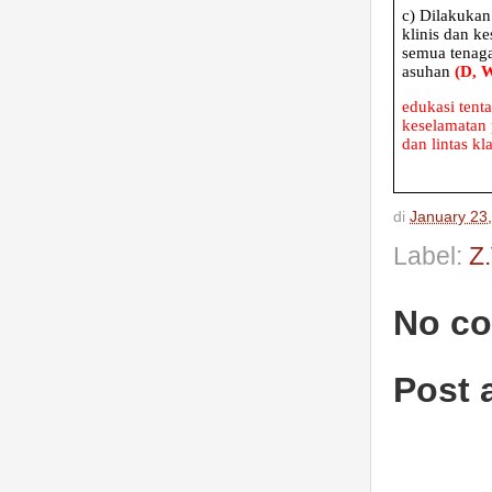
c)
Dilakukan
klinis dan k
semua tenag
asuhan
(D, 
edukasi tent
keselamatan 
dan lintas kla
di
January 23
Label:
Z
No c
Post