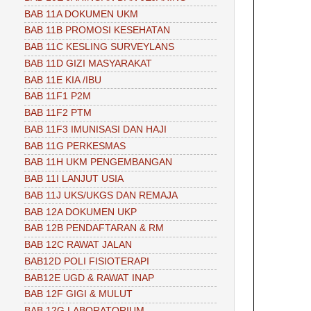
BAB 11A DOKUMEN UKM
BAB 11B PROMOSI KESEHATAN
BAB 11C KESLING SURVEYLANS
BAB 11D GIZI MASYARAKAT
BAB 11E KIA /IBU
BAB 11F1 P2M
BAB 11F2 PTM
BAB 11F3 IMUNISASI DAN HAJI
BAB 11G PERKESMAS
BAB 11H UKM PENGEMBANGAN
BAB 11I LANJUT USIA
BAB 11J UKS/UKGS DAN REMAJA
BAB 12A DOKUMEN UKP
BAB 12B PENDAFTARAN & RM
BAB 12C RAWAT JALAN
BAB12D POLI FISIOTERAPI
BAB12E UGD & RAWAT INAP
BAB 12F GIGI & MULUT
BAB 12G LABORATORIUM