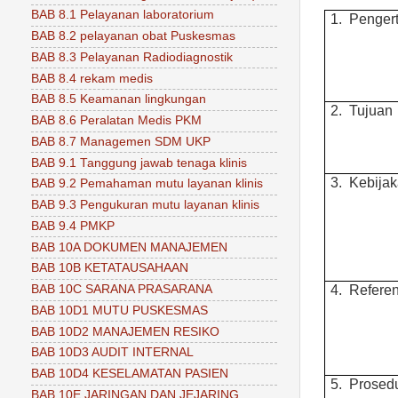
BAB 8.1 Pelayanan laboratorium
1.
Pengert
BAB 8.2 pelayanan obat Puskesmas
BAB 8.3 Pelayanan Radiodiagnostik
BAB 8.4 rekam medis
BAB 8.5 Keamanan lingkungan
2.
Tujuan
BAB 8.6 Peralatan Medis PKM
BAB 8.7 Managemen SDM UKP
BAB 9.1 Tanggung jawab tenaga klinis
3.
Kebija
BAB 9.2 Pemahaman mutu layanan klinis
BAB 9.3 Pengukuran mutu layanan klinis
BAB 9.4 PMKP
BAB 10A DOKUMEN MANAJEMEN
BAB 10B KETATAUSAHAAN
BAB 10C SARANA PRASARANA
4.
Referen
BAB 10D1 MUTU PUSKESMAS
BAB 10D2 MANAJEMEN RESIKO
BAB 10D3 AUDIT INTERNAL
BAB 10D4 KESELAMATAN PASIEN
5.
Prosed
BAB 10E JARINGAN DAN JEJARING