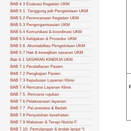
BAB 4.3 Evaluasi Kegiatan UKM
BAB 5.1. Tanggung jwb Pengelolaan UKM
BAB 5.2 Perencanaan Kegiatan UKM
BAB 5.3 Pengorganisasian UKM
BAB 5.4 Komunikasi & koordinasi UKM
BAB 5.5 Kebijakan & Prosedur UKM
BAB 5.6. Akuntabilitas Pengelolaan UKM
BAB 5.7 Hak & kewajiban sasaran UKM
Bab 6.1 SASARAN KINERJA UKM
BAB 7.1 Pendaftaran Pasien
BAB 7.2 Pengkajian Pasien
BAB 7.3 Keputusan Layanan Klinis
BAB 7.4 Rencana Layanan Klinis
BAB 7.5. Rencana rujukan
BAB 7.6 Pelaksanaan layanan
BAB 7.7. Pel.anestesi & Bedah
BAB 7.8 Penyuluhan kesehatan
BAB 7.9 Makanan & Terapi Nutrisi F
BAB 7.10. Pemulangan & tindak lanjut *)