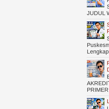
JUDUL 
Puskesma
Lengkap (
AKREDI
PRIMER )