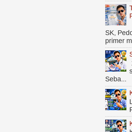
SK, Ped
primer me
Seba...