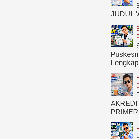
JUDUL 
Puskesma
Lengkap (
AKREDI
PRIMER )