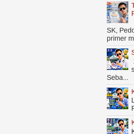
SK, Ped
primer me
Seba...