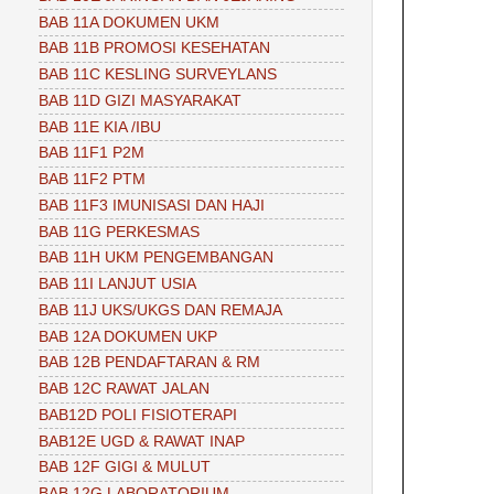
BAB 11A DOKUMEN UKM
BAB 11B PROMOSI KESEHATAN
BAB 11C KESLING SURVEYLANS
BAB 11D GIZI MASYARAKAT
BAB 11E KIA /IBU
BAB 11F1 P2M
BAB 11F2 PTM
BAB 11F3 IMUNISASI DAN HAJI
BAB 11G PERKESMAS
BAB 11H UKM PENGEMBANGAN
BAB 11I LANJUT USIA
BAB 11J UKS/UKGS DAN REMAJA
BAB 12A DOKUMEN UKP
BAB 12B PENDAFTARAN & RM
BAB 12C RAWAT JALAN
BAB12D POLI FISIOTERAPI
BAB12E UGD & RAWAT INAP
BAB 12F GIGI & MULUT
BAB 12G LABORATORIUM