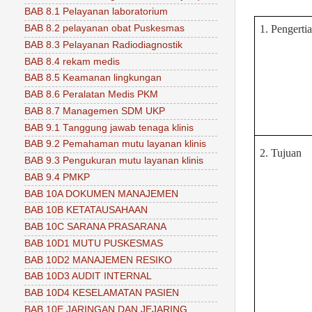
BAB 8.1 Pelayanan laboratorium
1. Pengerti
BAB 8.2 pelayanan obat Puskesmas
BAB 8.3 Pelayanan Radiodiagnostik
BAB 8.4 rekam medis
BAB 8.5 Keamanan lingkungan
BAB 8.6 Peralatan Medis PKM
BAB 8.7 Managemen SDM UKP
BAB 9.1 Tanggung jawab tenaga klinis
BAB 9.2 Pemahaman mutu layanan klinis
2. Tujuan
BAB 9.3 Pengukuran mutu layanan klinis
BAB 9.4 PMKP
BAB 10A DOKUMEN MANAJEMEN
BAB 10B KETATAUSAHAAN
BAB 10C SARANA PRASARANA
BAB 10D1 MUTU PUSKESMAS
BAB 10D2 MANAJEMEN RESIKO
BAB 10D3 AUDIT INTERNAL
BAB 10D4 KESELAMATAN PASIEN
BAB 10E JARINGAN DAN JEJARING