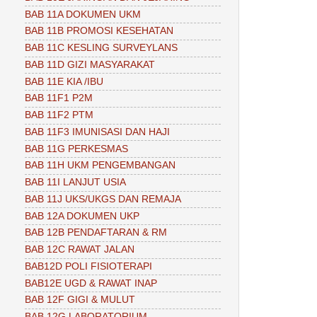
BAB 11A DOKUMEN UKM
BAB 11B PROMOSI KESEHATAN
BAB 11C KESLING SURVEYLANS
BAB 11D GIZI MASYARAKAT
BAB 11E KIA /IBU
BAB 11F1 P2M
BAB 11F2 PTM
BAB 11F3 IMUNISASI DAN HAJI
BAB 11G PERKESMAS
BAB 11H UKM PENGEMBANGAN
BAB 11I LANJUT USIA
BAB 11J UKS/UKGS DAN REMAJA
BAB 12A DOKUMEN UKP
BAB 12B PENDAFTARAN & RM
BAB 12C RAWAT JALAN
BAB12D POLI FISIOTERAPI
BAB12E UGD & RAWAT INAP
BAB 12F GIGI & MULUT
BAB 12G LABORATORIUM