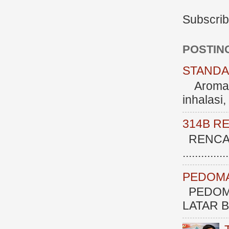
Subscrib
POSTIN
STANDAR
Aromate
inhalasi
314B R
RENCAN
.............
PEDOMA
PEDOM
LATAR BE