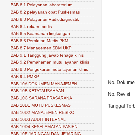
BAB 8.1 Pelayanan laboratorium
BAB 8.2 pelayanan obat Puskesmas
BAB 8.3 Pelayanan Radiodiagnostik
BAB 8.4 rekam medis
BAB 8.5 Keamanan lingkungan
BAB 8.6 Peralatan Medis PKM
BAB 8.7 Managemen SDM UKP
BAB 9.1 Tanggung jawab tenaga klinis
BAB 9.2 Pemahaman mutu layanan klinis
BAB 9.3 Pengukuran mutu layanan klinis
BAB 9.4 PMKP
No. Dokum
BAB 10A DOKUMEN MANAJEMEN
BAB 10B KETATAUSAHAAN
No. Revisi
BAB 10C SARANA PRASARANA
BAB 10D1 MUTU PUSKESMAS
Tanggal Terb
BAB 10D2 MANAJEMEN RESIKO
BAB 10D3 AUDIT INTERNAL
BAB 10D4 KESELAMATAN PASIEN
BAB 10E JARINGAN DAN JEJARING