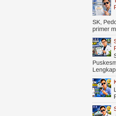
SK, Ped
primer me
Puskesma
Lengkap (