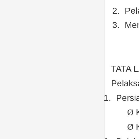
2.
Pel
3.
Mem
TATA 
Pelaks
1.
Persi
Ø
Ø