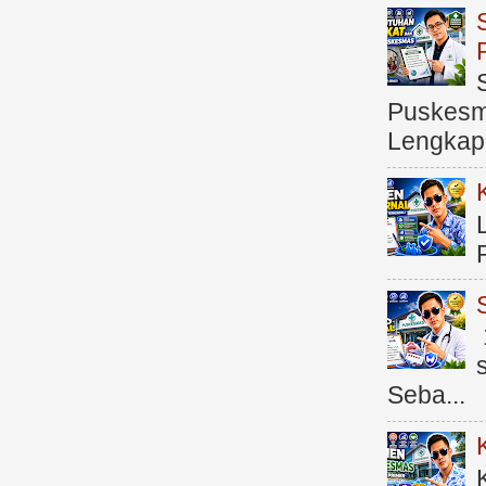
Puskesma
Lengkap (
Seba...