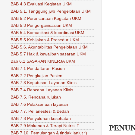
BAB 4.3 Evaluasi Kegiatan UKM
BAB 5.1. Tanggung jwb Pengelolaan UKM
BAB 5.2 Perencanaan Kegiatan UKM
BAB 5.3 Pengorganisasian UKM
BAB 5.4 Komunikasi & koordinasi UKM
BAB 5.5 Kebijakan & Prosedur UKM
BAB 5.6. Akuntabilitas Pengelolaan UKM
BAB 5.7 Hak & kewajiban sasaran UKM
Bab 6.1 SASARAN KINERJA UKM
BAB 7.1 Pendaftaran Pasien
BAB 7.2 Pengkajian Pasien
BAB 7.3 Keputusan Layanan Klinis
BAB 7.4 Rencana Layanan Klinis
BAB 7.5. Rencana rujukan
BAB 7.6 Pelaksanaan layanan
BAB 7.7. Pel.anestesi & Bedah
BAB 7.8 Penyuluhan kesehatan
BAB 7.9 Makanan & Terapi Nutrisi F
PENU
BAB 7.10. Pemulangan & tindak lanjut *)