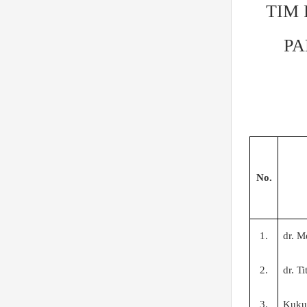
TIM
PA
No.
1.
dr.
Me
2.
dr. T
3.
Kuku