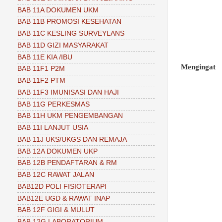
BAB 11A DOKUMEN UKM
BAB 11B PROMOSI KESEHATAN
BAB 11C KESLING SURVEYLANS
BAB 11D GIZI MASYARAKAT
BAB 11E KIA /IBU
Mengingat
BAB 11F1 P2M
BAB 11F2 PTM
BAB 11F3 IMUNISASI DAN HAJI
BAB 11G PERKESMAS
BAB 11H UKM PENGEMBANGAN
BAB 11I LANJUT USIA
BAB 11J UKS/UKGS DAN REMAJA
BAB 12A DOKUMEN UKP
BAB 12B PENDAFTARAN & RM
BAB 12C RAWAT JALAN
BAB12D POLI FISIOTERAPI
BAB12E UGD & RAWAT INAP
BAB 12F GIGI & MULUT
BAB 12G LABORATORIUM