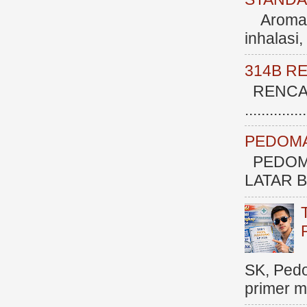
Aromate
inhalasi
314B R
RENCAN
.............
PEDOMA
PEDOM
LATAR BE
SK, Ped
primer me