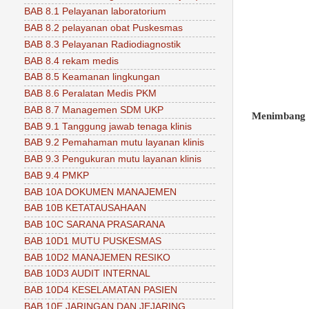
BAB 8.1 Pelayanan laboratorium
BAB 8.2 pelayanan obat Puskesmas
BAB 8.3 Pelayanan Radiodiagnostik
BAB 8.4 rekam medis
BAB 8.5 Keamanan lingkungan
BAB 8.6 Peralatan Medis PKM
BAB 8.7 Managemen SDM UKP
Menimbang
BAB 9.1 Tanggung jawab tenaga klinis
BAB 9.2 Pemahaman mutu layanan klinis
BAB 9.3 Pengukuran mutu layanan klinis
BAB 9.4 PMKP
BAB 10A DOKUMEN MANAJEMEN
BAB 10B KETATAUSAHAAN
BAB 10C SARANA PRASARANA
BAB 10D1 MUTU PUSKESMAS
BAB 10D2 MANAJEMEN RESIKO
BAB 10D3 AUDIT INTERNAL
BAB 10D4 KESELAMATAN PASIEN
BAB 10E JARINGAN DAN JEJARING