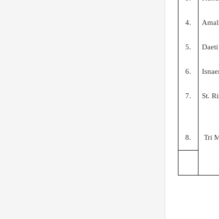
4.
Amali
5.
Daeti
6.
Isnae
7
.
St. R
8
.
Tri 