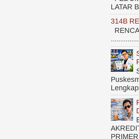
LATAR BE
314B R
RENCAN
.............
Puskesma
Lengkap (
AKREDI
PRIMER )