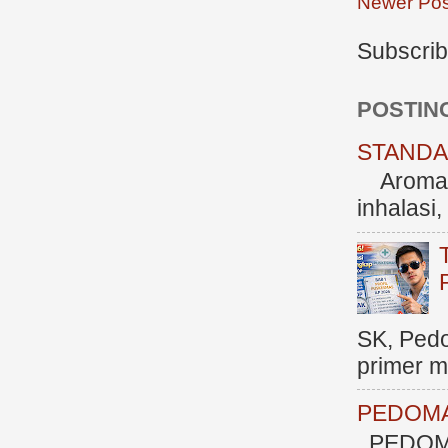
Newer Pos
Subscrib
POSTIN
STANDAR
Aromate
inhalasi
SK, Ped
primer me
PEDOMA
PEDOM