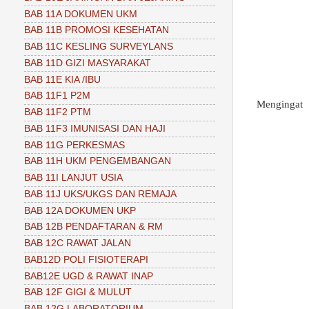
BAB 11A DOKUMEN UKM
BAB 11B PROMOSI KESEHATAN
BAB 11C KESLING SURVEYLANS
BAB 11D GIZI MASYARAKAT
BAB 11E KIA /IBU
BAB 11F1 P2M
Mengingat
BAB 11F2 PTM
BAB 11F3 IMUNISASI DAN HAJI
BAB 11G PERKESMAS
BAB 11H UKM PENGEMBANGAN
BAB 11I LANJUT USIA
BAB 11J UKS/UKGS DAN REMAJA
BAB 12A DOKUMEN UKP
BAB 12B PENDAFTARAN & RM
BAB 12C RAWAT JALAN
BAB12D POLI FISIOTERAPI
BAB12E UGD & RAWAT INAP
BAB 12F GIGI & MULUT
BAB 12G LABORATORIUM