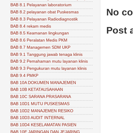
BAB 8.1 Pelayanan laboratorium
No c
BAB 8.2 pelayanan obat Puskesmas
BAB 8.3 Pelayanan Radiodiagnostik
BAB 8.4 rekam medis
Post
BAB 8.5 Keamanan lingkungan
BAB 8.6 Peralatan Medis PKM
BAB 8.7 Managemen SDM UKP
BAB 9.1 Tanggung jawab tenaga klinis
BAB 9.2 Pemahaman mutu layanan klinis
BAB 9.3 Pengukuran mutu layanan klinis
BAB 9.4 PMKP
BAB 10A DOKUMEN MANAJEMEN
BAB 10B KETATAUSAHAAN
BAB 10C SARANA PRASARANA
BAB 10D1 MUTU PUSKESMAS
BAB 10D2 MANAJEMEN RESIKO
BAB 10D3 AUDIT INTERNAL
BAB 10D4 KESELAMATAN PASIEN
BAB 10E JARINGAN DAN JEJARING