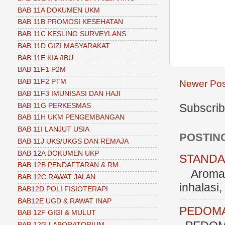
BAB 11A DOKUMEN UKM
BAB 11B PROMOSI KESEHATAN
BAB 11C KESLING SURVEYLANS
BAB 11D GIZI MASYARAKAT
BAB 11E KIA /IBU
BAB 11F1 P2M
BAB 11F2 PTM
Newer Pos
BAB 11F3 IMUNISASI DAN HAJI
Subscrib
BAB 11G PERKESMAS
BAB 11H UKM PENGEMBANGAN
BAB 11I LANJUT USIA
POSTIN
BAB 11J UKS/UKGS DAN REMAJA
BAB 12A DOKUMEN UKP
STANDAR
BAB 12B PENDAFTARAN & RM
Aromate
BAB 12C RAWAT JALAN
inhalasi
BAB12D POLI FISIOTERAPI
BAB12E UGD & RAWAT INAP
PEDOMA
BAB 12F GIGI & MULUT
BAB 12G LABORATORIUM