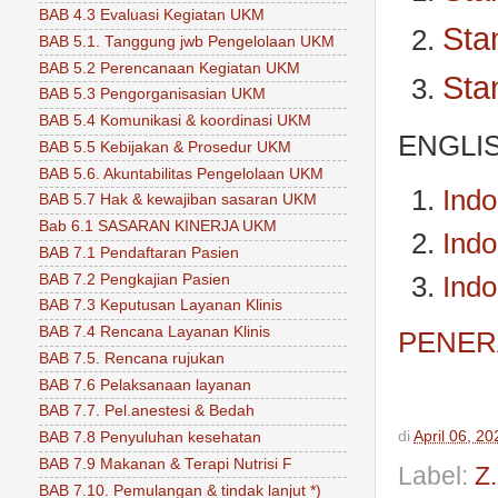
BAB 4.3 Evaluasi Kegiatan UKM
Sta
BAB 5.1. Tanggung jwb Pengelolaan UKM
BAB 5.2 Perencanaan Kegiatan UKM
Sta
BAB 5.3 Pengorganisasian UKM
BAB 5.4 Komunikasi & koordinasi UKM
ENGLI
BAB 5.5 Kebijakan & Prosedur UKM
BAB 5.6. Akuntabilitas Pengelolaan UKM
Indo
BAB 5.7 Hak & kewajiban sasaran UKM
Bab 6.1 SASARAN KINERJA UKM
Indo
BAB 7.1 Pendaftaran Pasien
BAB 7.2 Pengkajian Pasien
Indo
BAB 7.3 Keputusan Layanan Klinis
BAB 7.4 Rencana Layanan Klinis
PENERA
BAB 7.5. Rencana rujukan
BAB 7.6 Pelaksanaan layanan
BAB 7.7. Pel.anestesi & Bedah
di
April 06, 20
BAB 7.8 Penyuluhan kesehatan
BAB 7.9 Makanan & Terapi Nutrisi F
Label:
Z
BAB 7.10. Pemulangan & tindak lanjut *)