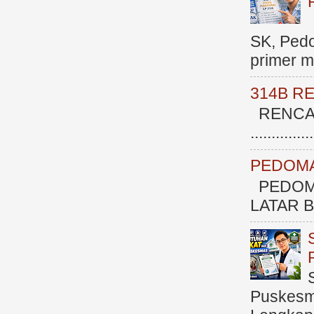
SK, Ped
primer me
314B R
RENCAN
.............
PEDOMA
PEDOM
LATAR BE
Puskesma