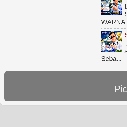
WARNA 
Seba...
Pi