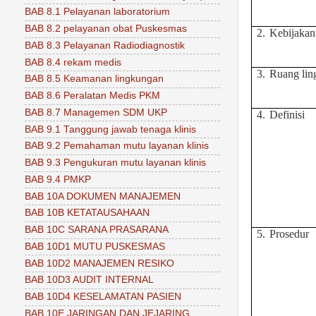
BAB 8.1 Pelayanan laboratorium
BAB 8.2 pelayanan obat Puskesmas
2.
Kebijakan
BAB 8.3 Pelayanan Radiodiagnostik
BAB 8.4 rekam medis
3.
Ruang lin
BAB 8.5 Keamanan lingkungan
BAB 8.6 Peralatan Medis PKM
BAB 8.7 Managemen SDM UKP
4.
Definisi
BAB 9.1 Tanggung jawab tenaga klinis
BAB 9.2 Pemahaman mutu layanan klinis
BAB 9.3 Pengukuran mutu layanan klinis
BAB 9.4 PMKP
BAB 10A DOKUMEN MANAJEMEN
BAB 10B KETATAUSAHAAN
BAB 10C SARANA PRASARANA
5.
Prosedur
BAB 10D1 MUTU PUSKESMAS
BAB 10D2 MANAJEMEN RESIKO
BAB 10D3 AUDIT INTERNAL
BAB 10D4 KESELAMATAN PASIEN
BAB 10E JARINGAN DAN JEJARING