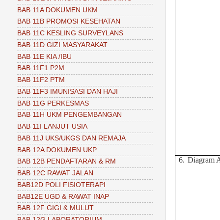
BAB 11A DOKUMEN UKM
BAB 11B PROMOSI KESEHATAN
BAB 11C KESLING SURVEYLANS
BAB 11D GIZI MASYARAKAT
BAB 11E KIA /IBU
BAB 11F1 P2M
BAB 11F2 PTM
BAB 11F3 IMUNISASI DAN HAJI
BAB 11G PERKESMAS
BAB 11H UKM PENGEMBANGAN
BAB 11I LANJUT USIA
BAB 11J UKS/UKGS DAN REMAJA
BAB 12A DOKUMEN UKP
6.
Diagram A
BAB 12B PENDAFTARAN & RM
BAB 12C RAWAT JALAN
BAB12D POLI FISIOTERAPI
BAB12E UGD & RAWAT INAP
BAB 12F GIGI & MULUT
BAB 12G LABORATORIUM