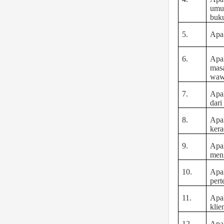
umur
buku
5.
Apa
6.
Apak
masa
wawa
7.
Apa
dari
8.
Apa
ker
9.
Apak
meng
10.
Apa
pert
11.
Apa
klie
12.
Apak