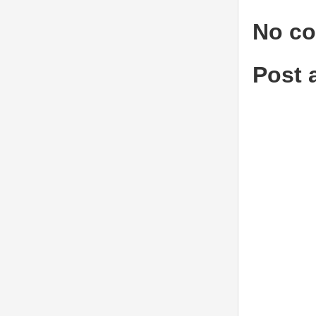
No c
Post