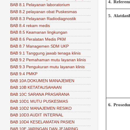
4.
Referens
BAB 8.1 Pelayanan laboratorium
BAB 8.2 pelayanan obat Puskesmas
5.
Alatdan
BAB 8.3 Pelayanan Radiodiagnostik
BAB 8.4 rekam medis
BAB 8.5 Keamanan lingkungan
BAB 8.6 Peralatan Medis PKM
BAB 8.7 Managemen SDM UKP
BAB 9.1 Tanggung jawab tenaga klinis
BAB 9.2 Pemahaman mutu layanan klinis
BAB 9.3 Pengukuran mutu layanan klinis
BAB 9.4 PMKP
BAB 10A DOKUMEN MANAJEMEN
BAB 10B KETATAUSAHAAN
BAB 10C SARANA PRASARANA
BAB 10D1 MUTU PUSKESMAS
6.
Prosedu
BAB 10D2 MANAJEMEN RESIKO
BAB 10D3 AUDIT INTERNAL
BAB 10D4 KESELAMATAN PASIEN
BAB 10E JARINGAN DAN JEJARING