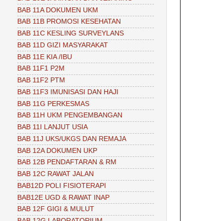
BAB 11A DOKUMEN UKM
BAB 11B PROMOSI KESEHATAN
BAB 11C KESLING SURVEYLANS
BAB 11D GIZI MASYARAKAT
BAB 11E KIA /IBU
BAB 11F1 P2M
BAB 11F2 PTM
BAB 11F3 IMUNISASI DAN HAJI
BAB 11G PERKESMAS
BAB 11H UKM PENGEMBANGAN
BAB 11I LANJUT USIA
BAB 11J UKS/UKGS DAN REMAJA
BAB 12A DOKUMEN UKP
BAB 12B PENDAFTARAN & RM
BAB 12C RAWAT JALAN
BAB12D POLI FISIOTERAPI
BAB12E UGD & RAWAT INAP
BAB 12F GIGI & MULUT
BAB 12G LABORATORIUM