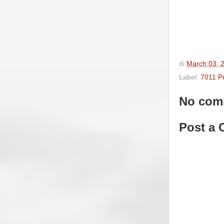
di
March 03, 
Label:
7011 P
No com
Post a