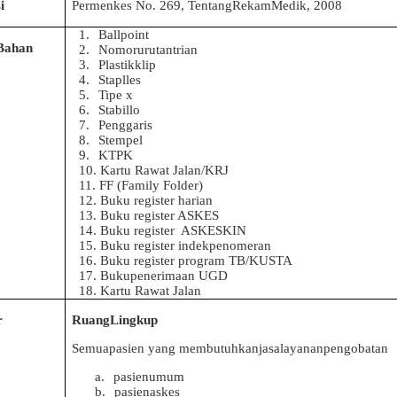
i
Permenkes No. 269, TentangRekamMedik, 2008
1.
Ballpoint
Bahan
2.
Nomorurutantrian
3.
Plastikklip
4.
Staplles
5.
Tipe x
6.
Stabillo
7.
Penggaris
8.
Stempel
9.
KTPK
10.
Kartu Rawat Jalan/KRJ
11.
FF (Family Folder)
12.
Buku register harian
13.
Buku register ASKES
14.
Buku register
ASKESKIN
15.
Buku register indekpenomeran
16.
Buku register program TB/KUSTA
17.
Bukupenerimaan UGD
18.
Kartu Rawat Jalan
r
RuangLingkup
Semuapasien yang membutuhkanjasalayananpengobatan
a.
pasienumum
b.
pasienaskes