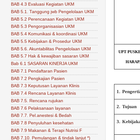
BAB 4.3 Evaluasi Kegiatan UKM
BAB 5.1. Tanggung jwb Pengelolaan UKM
BAB 5.2 Perencanaan Kegiatan UKM
BAB 5.3 Pengorganisasian UKM
BAB 5.4 Komunikasi & koordinasi UKM
BAB 5.5 Kebijakan & Prosedur UKM
BAB 5.6. Akuntabilitas Pengelolaan UKM
UPT PUSK
BAB 5.7 Hak & kewajiban sasaran UKM
HARAP
Bab 6.1 SASARAN KINERJA UKM
BAB 7.1 Pendaftaran Pasien
BAB 7.2 Pengkajian Pasien
BAB 7.3 Keputusan Layanan Klinis
1.
Pengert
BAB 7.4 Rencana Layanan Klinis
BAB 7.5. Rencana rujukan
2.
Tujuan
BAB 7.6 Pelaksanaan layanan
BAB 7.7. Pel.anestesi & Bedah
3.
Kebijak
BAB 7.8 Penyuluhan kesehatan
BAB 7.9 Makanan & Terapi Nutrisi F
BAB 7.10. Pemulangan & tindak lanjut *)