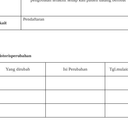
pengobatan terakhir setiap kali pasien datang berobat
Pendaftaran
kait
storisperubahan
Yang dirubah
Isi Perubahan
Tgl.mulai