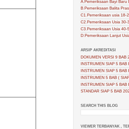
A.Pemeriksaan Bayi Baru 
B.Pemeriksaan Balita Pra
C1.Pemeriksaan usia 18-2
C2.Pemeriksaan Usia 30-
C3.Pemeriksaan Usia 40-
D.Pemeriksaan Lanjut Usi
ARSIP AKREDITASI
DOKUMEN VERSI 9 BAB 
INSTRUMEN SIAP 5 BAB 
INSTRUMEN SIAP 5 BAB 
INSTRUMEN 5 BAB ( SIAP
INSTRUMEN SIAP 5 BAB 
STANDAR SIAP 5 BAB 20
SEARCH THIS BLOG
VIEWER TERBANYAK , TE