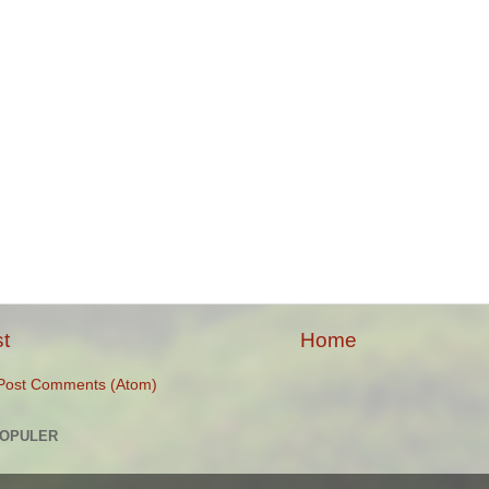
t
Home
Post Comments (Atom)
POPULER