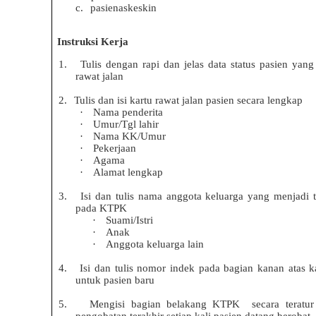
c.
pasienaskeskin
Instr
uksi Kerja
1.
Tulis dengan rapi dan jelas data status pasien yang 
rawat jalan
2.
Tulis dan isi kartu rawat jalan pasien secara lengkap
·
Nama penderita
·
Umur/Tgl lahir
·
Nama KK/Umur
·
Pekerjaan
·
Agama
·
Alamat lengkap
3.
Isi dan tulis nama anggota keluarga yang menjad
pada KTPK
·
Suami/Istri
·
Anak
·
Anggota keluarga lain
4.
Isi dan tulis nomor indek pada bagian kanan atas ka
untuk pasien baru
5.
Mengisi bagian belakang KTPK
secara teratu