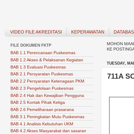
VIDEO FILE AKREDITASI
KEPERAWATAN
DATABA
MOHON MAAF 
FILE DOKUMEN FKTP
KE POSTING
BAB 1.1 Perencanaan Puskesmas
BAB 1.2 Akses & Pelaksanan Kegiatan
TUESDAY, MAR
BAB 1.3 Evaluasi Puskesmas
BAB 2.1 Persyaratan Puskesmas
711A S
BAB 2.2 Persyaratan Ketenagaan PKM
BAB 2.3 Pengelolaan Puskesmas
BAB 2.4 Hak dan Kewajiban Pengguna
BAB 2.5 Kontak Pihak Ketiga
BAB 2.6 Pemeliharaan prasarana
BAB 3.1 Peningkatan Mutu Puskesmas
BAB 4.1 Analisis Kebutuhan UKM
BAB 4.2 Akses Masyarakat dan sasaran