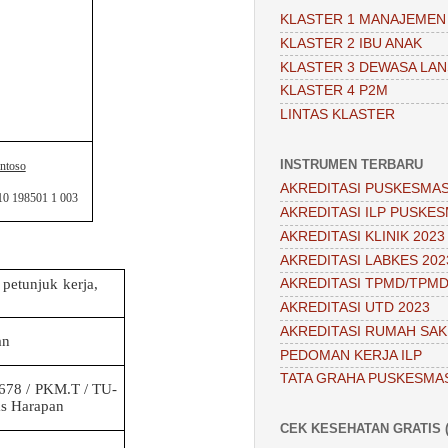
KLASTER 1 MANAJEMEN
KLASTER 2 IBU ANAK
KLASTER 3 DEWASA LAN
KLASTER 4 P2M
LINTAS KLASTER
INSTRUMEN TERBARU
ntoso
AKREDITASI PUSKESMAS
10 198501 1 003
AKREDITASI ILP PUSKES
AKREDITASI KLINIK 2023
AKREDITASI LABKES 202
 petunjuk kerja,
AKREDITASI TPMD/TPMD
AKREDITASI UTD 2023
AKREDITASI RUMAH SAKI
an
PEDOMAN KERJA ILP
TATA GRAHA PUSKESMA
678 / PKM.T / TU-
as
Harapan
CEK KESEHATAN GRATIS (