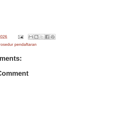
2026
rosedur pendaftaran
ments:
 Comment