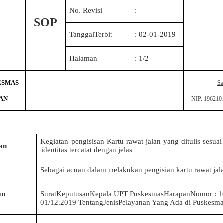
No. Revisi
:
SOP
: 02-01-201
9
TanggalTerbit
Halaman
: 1/2
ESMAS
Sa
AN
NIP. 196210
Kegiatan pengisisan Kartu rawat jalan yang ditulis sesuai
ian
identitas tercatat dengan jelas
Sebagai acuan dalam melakukan pengisian kartu rawat jal
an
SuratKeputusanKepala UPT PuskesmasHarapanNomor : 1
01/12.201
9
TentangJenisPelayanan Yang Ada di Puskesm