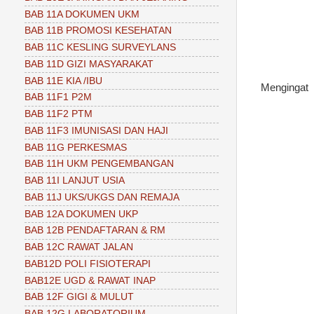
BAB 11A DOKUMEN UKM
BAB 11B PROMOSI KESEHATAN
BAB 11C KESLING SURVEYLANS
BAB 11D GIZI MASYARAKAT
BAB 11E KIA /IBU
Mengingat
BAB 11F1 P2M
BAB 11F2 PTM
BAB 11F3 IMUNISASI DAN HAJI
BAB 11G PERKESMAS
BAB 11H UKM PENGEMBANGAN
BAB 11I LANJUT USIA
BAB 11J UKS/UKGS DAN REMAJA
BAB 12A DOKUMEN UKP
BAB 12B PENDAFTARAN & RM
BAB 12C RAWAT JALAN
BAB12D POLI FISIOTERAPI
BAB12E UGD & RAWAT INAP
BAB 12F GIGI & MULUT
BAB 12G LABORATORIUM