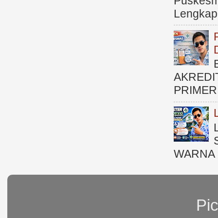
Puskesma
Lengkap (
AKREDI
PRIMER )
WARNA 
Pi