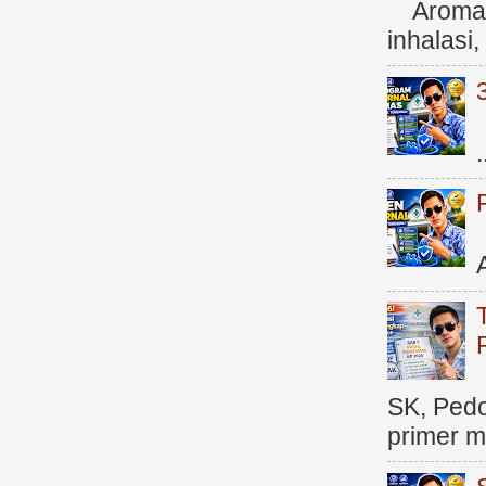
Aromate
inhalasi
.
SK, Ped
primer me