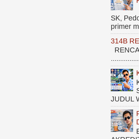
SK, Ped
primer me
314B R
RENCAN
.............
JUDUL 