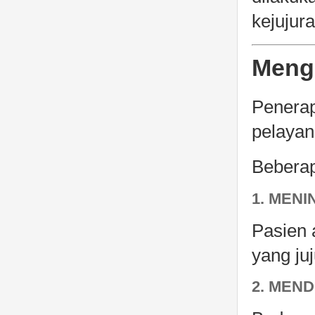
kejujur
Menga
Penerap
pelayan
Beberap
1. MEN
Pasien 
yang ju
2. MEN