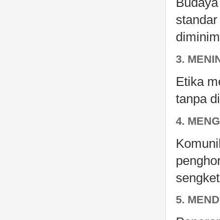
Budaya 
standar
diminim
3. MEN
Etika m
tanpa di
4. MEN
Komunik
penghor
sengket
5. MEN