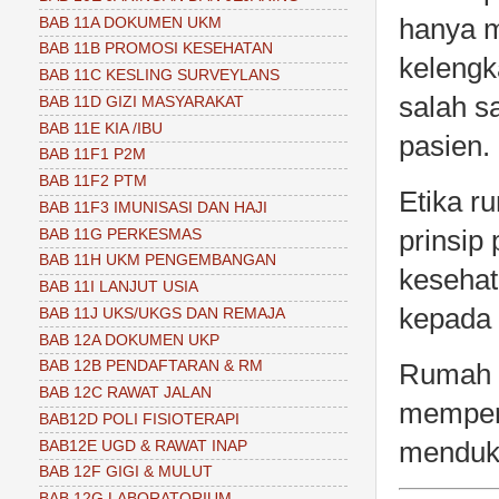
hanya m
BAB 11A DOKUMEN UKM
BAB 11B PROMOSI KESEHATAN
kelengk
BAB 11C KESLING SURVEYLANS
salah s
BAB 11D GIZI MASYARAKAT
BAB 11E KIA /IBU
pasien.
BAB 11F1 P2M
BAB 11F2 PTM
Etika r
BAB 11F3 IMUNISASI DAN HAJI
prinsip
BAB 11G PERKESMAS
BAB 11H UKM PENGEMBANGAN
keseha
BAB 11I LANJUT USIA
kepada 
BAB 11J UKS/UKGS DAN REMAJA
BAB 12A DOKUMEN UKP
BAB 12B PENDAFTARAN & RM
Rumah s
BAB 12C RAWAT JALAN
mempero
BAB12D POLI FISIOTERAPI
menduku
BAB12E UGD & RAWAT INAP
BAB 12F GIGI & MULUT
BAB 12G LABORATORIUM