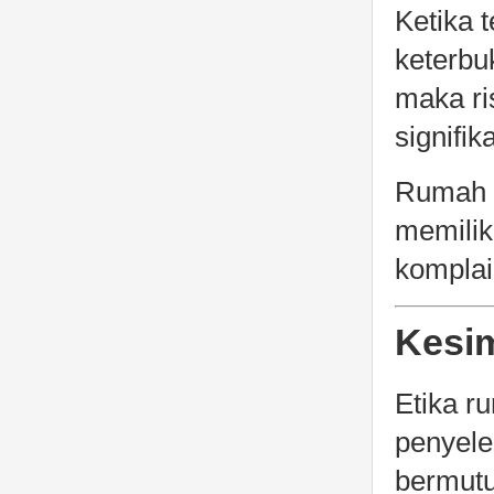
Ketika 
keterbu
maka ri
signifik
Rumah s
memilik
komplai
Kesi
Etika r
penyele
bermutu