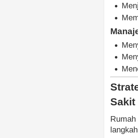
Menj
Memb
Manaj
Meny
Meny
Mene
Stra
Sakit
Rumah s
langkah 