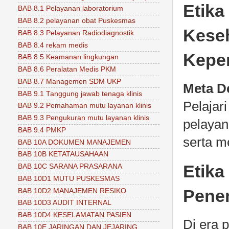
Etika
BAB 8.1 Pelayanan laboratorium
BAB 8.2 pelayanan obat Puskesmas
Keseh
BAB 8.3 Pelayanan Radiodiagnostik
BAB 8.4 rekam medis
Keper
BAB 8.5 Keamanan lingkungan
BAB 8.6 Peralatan Medis PKM
BAB 8.7 Managemen SDM UKP
Meta De
BAB 9.1 Tanggung jawab tenaga klinis
Pelajar
BAB 9.2 Pemahaman mutu layanan klinis
BAB 9.3 Pengukuran mutu layanan klinis
pelayan
BAB 9.4 PMKP
serta m
BAB 10A DOKUMEN MANAJEMEN
BAB 10B KETATAUSAHAAN
Etika
BAB 10C SARANA PRASARANA
BAB 10D1 MUTU PUSKESMAS
Pene
BAB 10D2 MANAJEMEN RESIKO
BAB 10D3 AUDIT INTERNAL
BAB 10D4 KESELAMATAN PASIEN
Di era 
BAB 10E JARINGAN DAN JEJARING