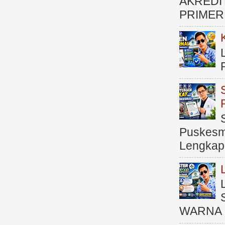
AKREDI
PRIMER )
Puskesma
Lengkap (
WARNA 