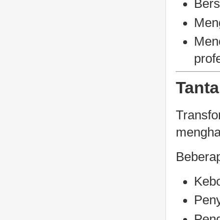
Bers
Meng
Meno
prof
Tanta
Transfo
menghad
Beberap
Kebo
Peny
Peng