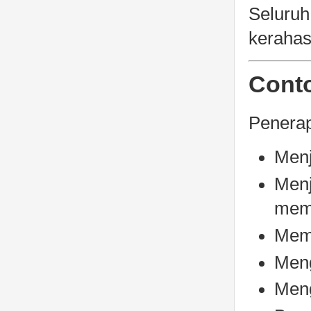
Seluruh
kerahas
Conto
Penerapa
Menj
Menj
memi
Memb
Meng
Meng