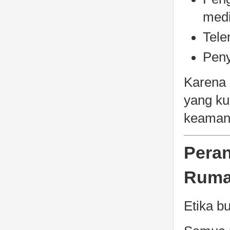
medi
Tele
Peny
Karena 
yang kua
keaman
Peran
Ruma
Etika b