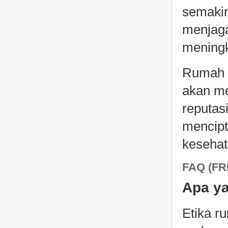
semakin
menjaga
meningk
Rumah s
akan me
reputasi
mencipt
kesehat
FAQ (F
Apa ya
Etika r