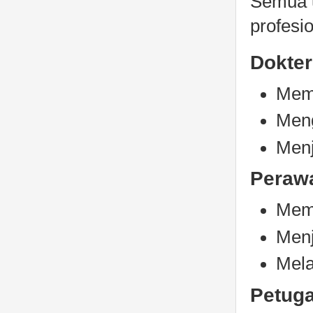
Semua u
profesio
Dokter
Memb
Meng
Menj
Peraw
Memb
Menj
Mela
Petuga