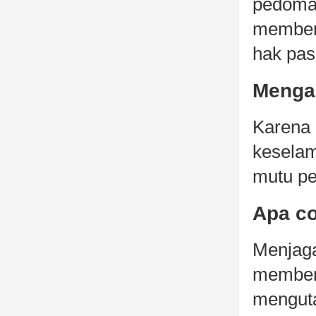
pedoman
memberi
hak pas
Mengap
Karena 
keselam
mutu pe
Apa co
Menjaga
memberi
mengut