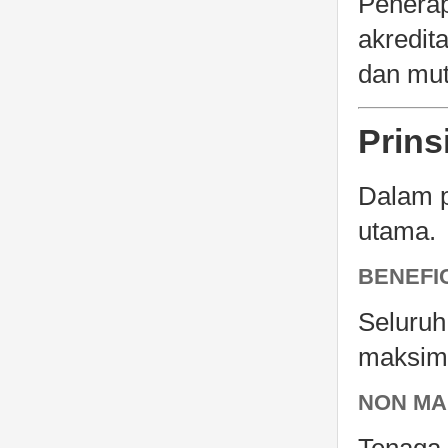
Penerap
akredit
dan mut
Prins
Dalam p
utama.
BENEFI
Seluruh
maksima
NON MA
Tenaga 