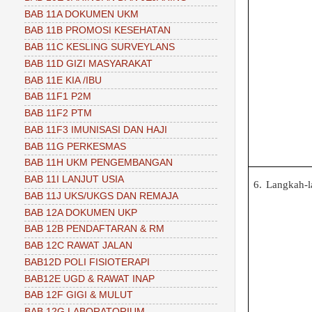
BAB 11A DOKUMEN UKM
BAB 11B PROMOSI KESEHATAN
BAB 11C KESLING SURVEYLANS
BAB 11D GIZI MASYARAKAT
BAB 11E KIA /IBU
BAB 11F1 P2M
BAB 11F2 PTM
BAB 11F3 IMUNISASI DAN HAJI
BAB 11G PERKESMAS
BAB 11H UKM PENGEMBANGAN
BAB 11I LANJUT USIA
6.
Langkah-l
BAB 11J UKS/UKGS DAN REMAJA
BAB 12A DOKUMEN UKP
BAB 12B PENDAFTARAN & RM
BAB 12C RAWAT JALAN
BAB12D POLI FISIOTERAPI
BAB12E UGD & RAWAT INAP
BAB 12F GIGI & MULUT
BAB 12G LABORATORIUM