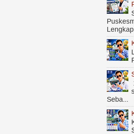
Puskesma
Lengkap (
Seba...