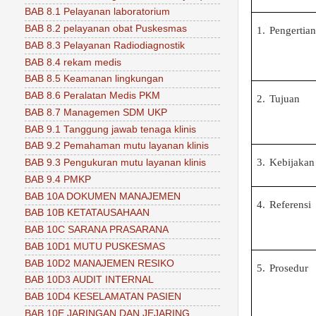
BAB 8.1 Pelayanan laboratorium
BAB 8.2 pelayanan obat Puskesmas
1.
Pengertian
BAB 8.3 Pelayanan Radiodiagnostik
BAB 8.4 rekam medis
BAB 8.5 Keamanan lingkungan
BAB 8.6 Peralatan Medis PKM
2.
Tujuan
BAB 8.7 Managemen SDM UKP
BAB 9.1 Tanggung jawab tenaga klinis
BAB 9.2 Pemahaman mutu layanan klinis
3.
Kebijakan
BAB 9.3 Pengukuran mutu layanan klinis
BAB 9.4 PMKP
BAB 10A DOKUMEN MANAJEMEN
4.
Referensi
BAB 10B KETATAUSAHAAN
BAB 10C SARANA PRASARANA
BAB 10D1 MUTU PUSKESMAS
BAB 10D2 MANAJEMEN RESIKO
5.
Prosedur
BAB 10D3 AUDIT INTERNAL
BAB 10D4 KESELAMATAN PASIEN
BAB 10E JARINGAN DAN JEJARING