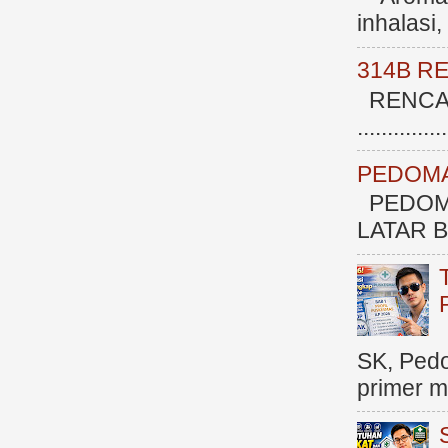
inhalasi
314B R
RENCAN
.............
PEDOMA
PEDOM
LATAR BE
SK, Ped
primer me