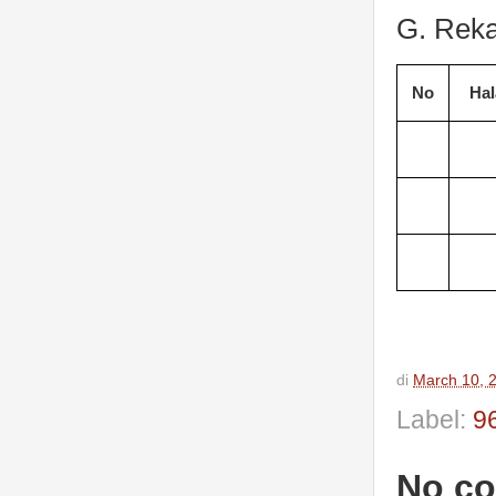
G. Reka
No
Ha
di
March 10, 
Label:
9
No c