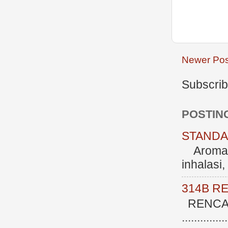
Newer Pos
Subscrib
POSTIN
STANDAR
Aromate
inhalasi
314B R
RENCAN
.............