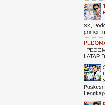
SK, Ped
primer me
PEDOMA
PEDOM
LATAR BE
Puskesma
Lengkap (