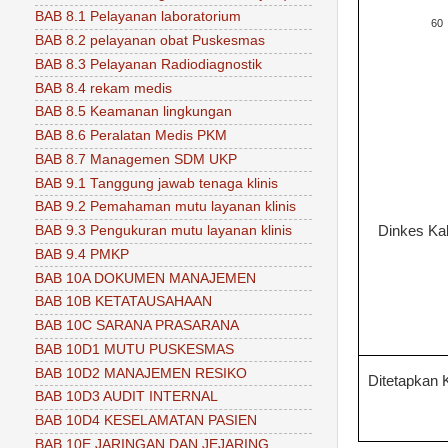
BAB 8.1 Pelayanan laboratorium
60
BAB 8.2 pelayanan obat Puskesmas
BAB 8.3 Pelayanan Radiodiagnostik
BAB 8.4 rekam medis
BAB 8.5 Keamanan lingkungan
BAB 8.6 Peralatan Medis PKM
BAB 8.7 Managemen SDM UKP
BAB 9.1 Tanggung jawab tenaga klinis
BAB 9.2 Pemahaman mutu layanan klinis
Dinkes Ka
BAB 9.3 Pengukuran mutu layanan klinis
BAB 9.4 PMKP
BAB 10A DOKUMEN MANAJEMEN
BAB 10B KETATAUSAHAAN
BAB 10C SARANA PRASARANA
BAB 10D1 MUTU PUSKESMAS
BAB 10D2 MANAJEMEN RESIKO
Ditetapkan 
BAB 10D3 AUDIT INTERNAL
BAB 10D4 KESELAMATAN PASIEN
BAB 10E JARINGAN DAN JEJARING