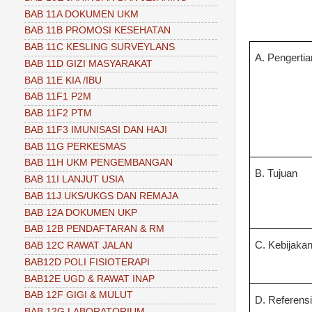
BAB 11A DOKUMEN UKM
BAB 11B PROMOSI KESEHATAN
BAB 11C KESLING SURVEYLANS
A. Pengertia
BAB 11D GIZI MASYARAKAT
BAB 11E KIA /IBU
BAB 11F1 P2M
BAB 11F2 PTM
BAB 11F3 IMUNISASI DAN HAJI
BAB 11G PERKESMAS
BAB 11H UKM PENGEMBANGAN
B. Tujuan
BAB 11I LANJUT USIA
BAB 11J UKS/UKGS DAN REMAJA
BAB 12A DOKUMEN UKP
BAB 12B PENDAFTARAN & RM
C. Kebijaka
BAB 12C RAWAT JALAN
BAB12D POLI FISIOTERAPI
BAB12E UGD & RAWAT INAP
BAB 12F GIGI & MULUT
D. Referens
BAB 12G LABORATORIUM