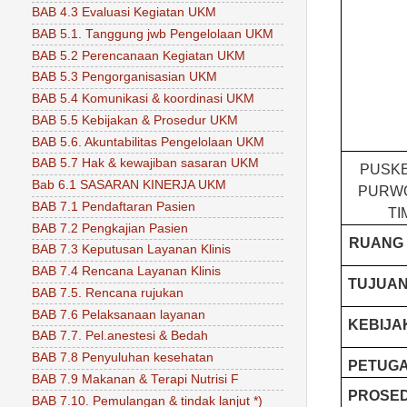
BAB 4.3 Evaluasi Kegiatan UKM
BAB 5.1. Tanggung jwb Pengelolaan UKM
BAB 5.2 Perencanaan Kegiatan UKM
BAB 5.3 Pengorganisasian UKM
BAB 5.4 Komunikasi & koordinasi UKM
BAB 5.5 Kebijakan & Prosedur UKM
BAB 5.6. Akuntabilitas Pengelolaan UKM
BAB 5.7 Hak & kewajiban sasaran UKM
PUSKE
Bab 6.1 SASARAN KINERJA UKM
PURW
BAB 7.1 Pendaftaran Pasien
TI
BAB 7.2 Pengkajian Pasien
RUANG 
BAB 7.3 Keputusan Layanan Klinis
BAB 7.4 Rencana Layanan Klinis
TUJUA
BAB 7.5. Rencana rujukan
BAB 7.6 Pelaksanaan layanan
KEBIJA
BAB 7.7. Pel.anestesi & Bedah
BAB 7.8 Penyuluhan kesehatan
PETUG
BAB 7.9 Makanan & Terapi Nutrisi F
PROSE
BAB 7.10. Pemulangan & tindak lanjut *)