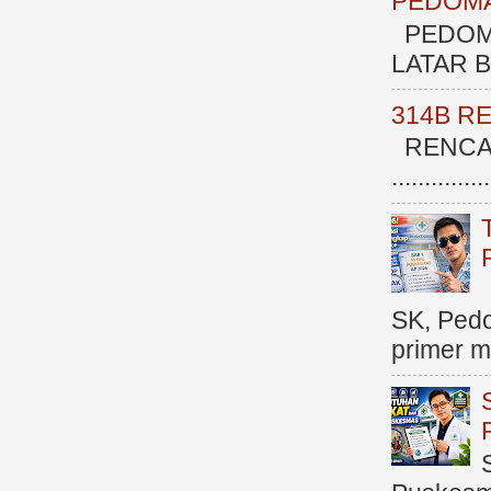
PEDOMA
PEDOM
LATAR BE
314B R
RENCAN
.............
SK, Ped
primer me