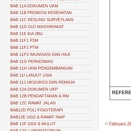
BAB 11A DOKUMEN UKM
BAB 11B PROMOSI KESEHATAN
BAB 11C KESLING SURVEYLANS
BAB 11D GIZI MASYARAKAT
BAB 11E KIA /IBU
BAB 11F1 P2M
BAB 11F2 PTM
BAB 11F3 IMUNISASI DAN HAJI
BAB 11G PERKESMAS
BAB 11H UKM PENGEMBANGAN
BAB 11I LANJUT USIA
BAB 11J UKS/UKGS DAN REMAJA
BAB 12A DOKUMEN UKP
REFERE
BAB 12B PENDAFTARAN & RM
BAB 12C RAWAT JALAN
BAB12D POLI FISIOTERAPI
BAB12E UGD & RAWAT INAP
di
February 2
BAB 12F GIGI & MULUT
BAB 12G LABORATORIUM