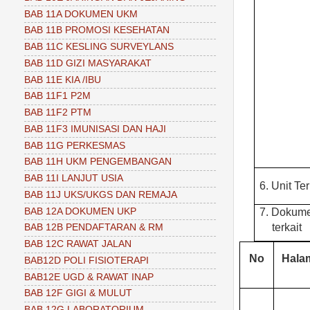
BAB 11A DOKUMEN UKM
BAB 11B PROMOSI KESEHATAN
BAB 11C KESLING SURVEYLANS
BAB 11D GIZI MASYARAKAT
BAB 11E KIA /IBU
BAB 11F1 P2M
BAB 11F2 PTM
BAB 11F3 IMUNISASI DAN HAJI
BAB 11G PERKESMAS
BAB 11H UKM PENGEMBANGAN
BAB 11I LANJUT USIA
6.
Unit Ter
BAB 11J UKS/UKGS DAN REMAJA
BAB 12A DOKUMEN UKP
7.
Dokum
terkait
BAB 12B PENDAFTARAN & RM
BAB 12C RAWAT JALAN
No
Hala
BAB12D POLI FISIOTERAPI
BAB12E UGD & RAWAT INAP
BAB 12F GIGI & MULUT
BAB 12G LABORATORIUM