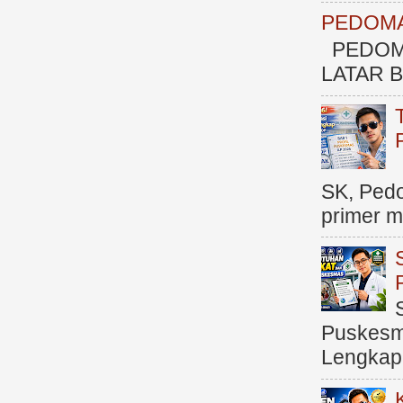
PEDOMA
PEDOM
LATAR BE
SK, Ped
primer me
Puskesma
Lengkap (