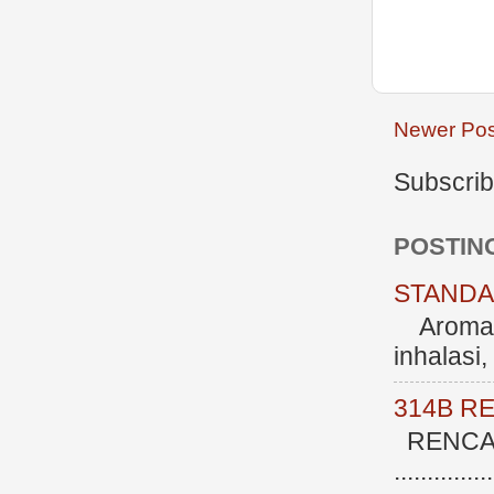
Newer Pos
Subscrib
POSTIN
STANDAR
Aromate
inhalasi
314B R
RENCAN
.............