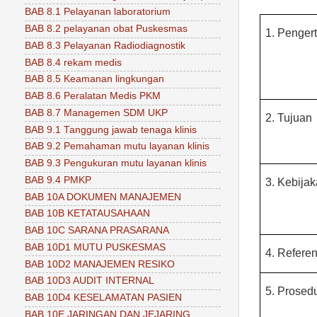
BAB 8.1 Pelayanan laboratorium
BAB 8.2 pelayanan obat Puskesmas
1.
Pengert
BAB 8.3 Pelayanan Radiodiagnostik
BAB 8.4 rekam medis
BAB 8.5 Keamanan lingkungan
BAB 8.6 Peralatan Medis PKM
BAB 8.7 Managemen SDM UKP
2.
Tujuan
BAB 9.1 Tanggung jawab tenaga klinis
BAB 9.2 Pemahaman mutu layanan klinis
BAB 9.3 Pengukuran mutu layanan klinis
BAB 9.4 PMKP
3.
Kebija
BAB 10A DOKUMEN MANAJEMEN
BAB 10B KETATAUSAHAAN
BAB 10C SARANA PRASARANA
BAB 10D1 MUTU PUSKESMAS
4.
Referen
BAB 10D2 MANAJEMEN RESIKO
BAB 10D3 AUDIT INTERNAL
5.
Prosed
BAB 10D4 KESELAMATAN PASIEN
BAB 10E JARINGAN DAN JEJARING