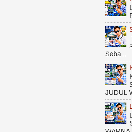
Seba...
JUDUL 
WARNA 