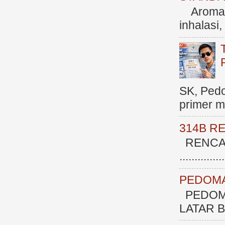
Aromate
inhalasi
SK, Ped
primer me
314B R
RENCAN
.............
PEDOMA
PEDOM
LATAR BE