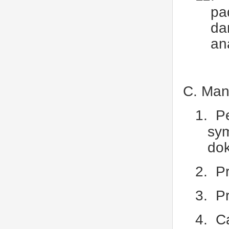
pa
da
ana
C. Man
1.
Pe
sym
dok
2.
P
3.
P
4.
Ca