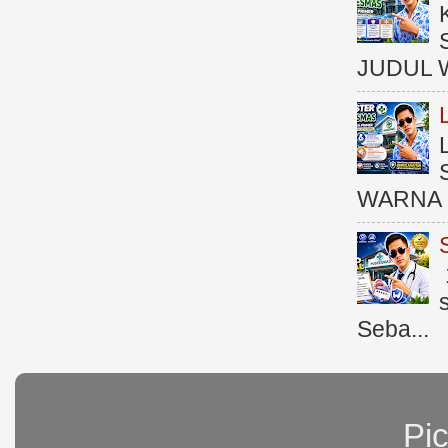
JUDUL 
WARNA 
Seba...
Pi