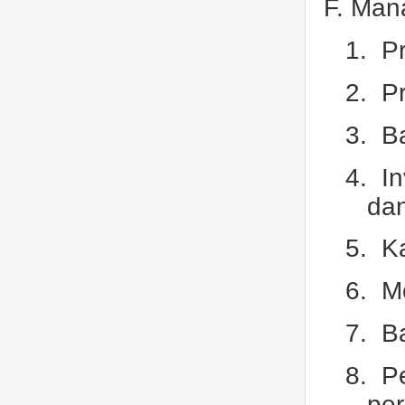
F. Man
1.
P
2.
P
3.
B
4.
In
da
5.
Ka
6.
M
7.
B
8.
P
per