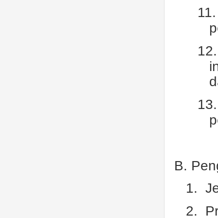
11.
p
12.
i
d
13.
p
B
. Pen
1.
Je
2.
P