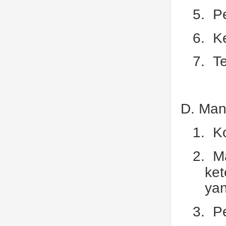
5.
P
6.
K
7.
T
D. Man
1.
K
2.
Ma
ket
yan
3.
P