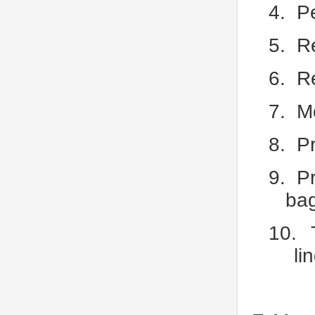
4.
P
5.
R
6.
R
7.
Mo
8.
P
9.
P
ba
10.
li