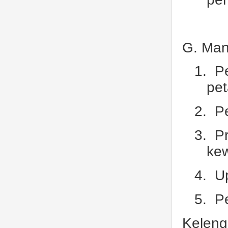
G. Man
1.
P
pet
2.
Pe
3.
P
kew
4.
U
5.
P
Kelengk