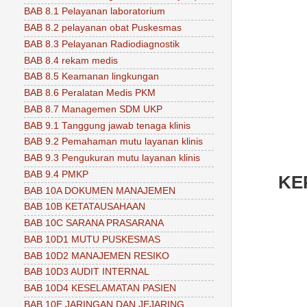
BAB 8.1 Pelayanan laboratorium
BAB 8.2 pelayanan obat Puskesmas
BAB 8.3 Pelayanan Radiodiagnostik
BAB 8.4 rekam medis
BAB 8.5 Keamanan lingkungan
BAB 8.6 Peralatan Medis PKM
BAB 8.7 Managemen SDM UKP
BAB 9.1 Tanggung jawab tenaga klinis
BAB 9.2 Pemahaman mutu layanan klinis
BAB 9.3 Pengukuran mutu layanan klinis
BAB 9.4 PMKP
KE
BAB 10A DOKUMEN MANAJEMEN
BAB 10B KETATAUSAHAAN
BAB 10C SARANA PRASARANA
BAB 10D1 MUTU PUSKESMAS
BAB 10D2 MANAJEMEN RESIKO
BAB 10D3 AUDIT INTERNAL
BAB 10D4 KESELAMATAN PASIEN
BAB 10E JARINGAN DAN JEJARING