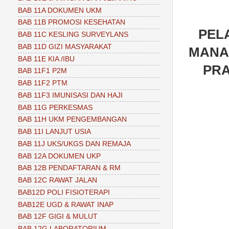
BAB 11A DOKUMEN UKM
BAB 11B PROMOSI KESEHATAN
PEL
BAB 11C KESLING SURVEYLANS
BAB 11D GIZI MASYARAKAT
MANA
BAB 11E KIA /IBU
PR
BAB 11F1 P2M
BAB 11F2 PTM
BAB 11F3 IMUNISASI DAN HAJI
BAB 11G PERKESMAS
BAB 11H UKM PENGEMBANGAN
BAB 11I LANJUT USIA
BAB 11J UKS/UKGS DAN REMAJA
BAB 12A DOKUMEN UKP
BAB 12B PENDAFTARAN & RM
BAB 12C RAWAT JALAN
BAB12D POLI FISIOTERAPI
BAB12E UGD & RAWAT INAP
BAB 12F GIGI & MULUT
BAB 12G LABORATORIUM