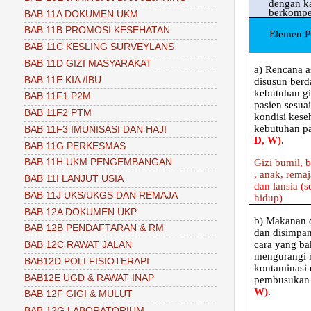
dengan ka
berkompe
BAB 11A DOKUMEN UKM
BAB 11B PROMOSI KESEHATAN
Elemen P
BAB 11C KESLING SURVEYLANS
BAB 11D GIZI MASYARAKAT
a)
Rencana a
BAB 11E KIA /IBU
disusun berd
kebutuhan gi
BAB 11F1 P2M
pasien sesua
BAB 11F2 PTM
kondisi kese
kebutuhan p
BAB 11F3 IMUNISASI DAN HAJI
D, W)
.
BAB 11G PERKESMAS
Gizi bumil
, 
BAB 11H UKM PENGEMBANGAN
,
anak
,
remaj
BAB 11I LANJUT USIA
dan
lansia
(se
BAB 11J UKS/UKGS DAN REMAJA
hidup)
BAB 12A DOKUMEN UKP
b)
Makanan d
BAB 12B PENDAFTARAN & RM
dan disimpa
cara yang ba
BAB 12C RAWAT JALAN
mengurangi r
BAB12D POLI FISIOTERAPI
kontaminasi
BAB12E UGD & RAWAT INAP
pembusuka
W)
.
BAB 12F GIGI & MULUT
BAB 12G LABORATORIUM