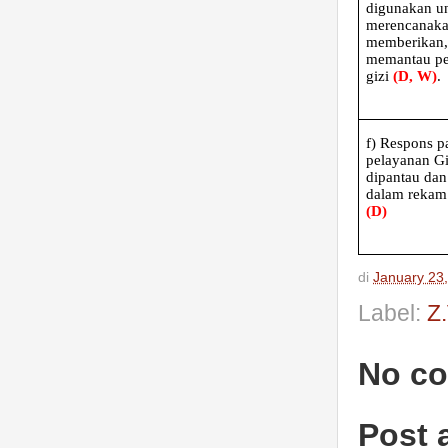
digunakan u
merencanaka
memberikan,
memantau pe
gizi
(D, W)
.
f)
Respons p
pelayanan Gi
dipantau dan
dalam rekam
(D)
di
January 23
Label:
Z
No c
Post