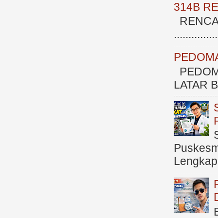
314B R
RENCAN
.............
PEDOMA
PEDOM
LATAR BE
Puskesma
Lengkap (