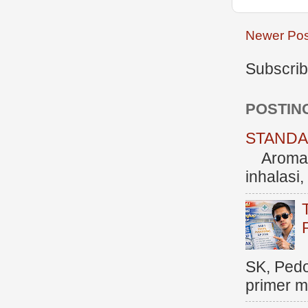
Newer Pos
Subscrib
POSTIN
STANDAR
Aromate
inhalasi
SK, Ped
primer me