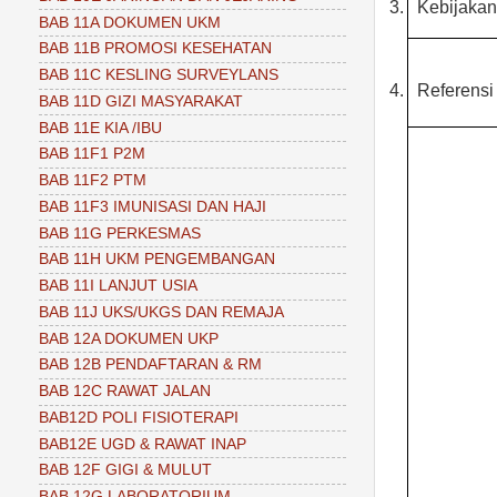
3.
Kebijaka
BAB 11A DOKUMEN UKM
BAB 11B PROMOSI KESEHATAN
BAB 11C KESLING SURVEYLANS
4.
Referensi
BAB 11D GIZI MASYARAKAT
BAB 11E KIA /IBU
BAB 11F1 P2M
BAB 11F2 PTM
BAB 11F3 IMUNISASI DAN HAJI
BAB 11G PERKESMAS
BAB 11H UKM PENGEMBANGAN
BAB 11I LANJUT USIA
BAB 11J UKS/UKGS DAN REMAJA
BAB 12A DOKUMEN UKP
BAB 12B PENDAFTARAN & RM
BAB 12C RAWAT JALAN
BAB12D POLI FISIOTERAPI
BAB12E UGD & RAWAT INAP
BAB 12F GIGI & MULUT
BAB 12G LABORATORIUM