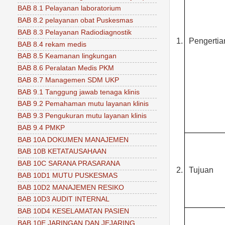
BAB 8.1 Pelayanan laboratorium
BAB 8.2 pelayanan obat Puskesmas
BAB 8.3 Pelayanan Radiodiagnostik
1.
Pengertia
BAB 8.4 rekam medis
BAB 8.5 Keamanan lingkungan
BAB 8.6 Peralatan Medis PKM
BAB 8.7 Managemen SDM UKP
BAB 9.1 Tanggung jawab tenaga klinis
BAB 9.2 Pemahaman mutu layanan klinis
BAB 9.3 Pengukuran mutu layanan klinis
BAB 9.4 PMKP
BAB 10A DOKUMEN MANAJEMEN
BAB 10B KETATAUSAHAAN
BAB 10C SARANA PRASARANA
2.
Tujuan
BAB 10D1 MUTU PUSKESMAS
BAB 10D2 MANAJEMEN RESIKO
BAB 10D3 AUDIT INTERNAL
BAB 10D4 KESELAMATAN PASIEN
BAB 10E JARINGAN DAN JEJARING