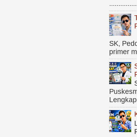
.............
SK, Ped
primer me
Puskesma
Lengkap (