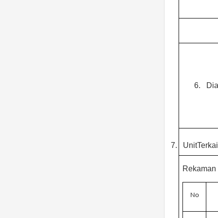
6.
Di
7.
UnitTerkai
Rekaman H
No