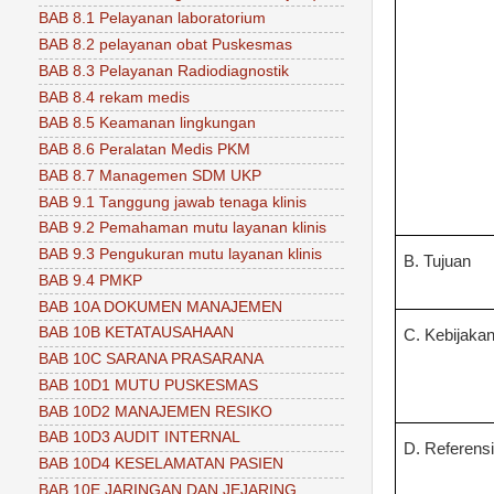
BAB 8.1 Pelayanan laboratorium
BAB 8.2 pelayanan obat Puskesmas
BAB 8.3 Pelayanan Radiodiagnostik
BAB 8.4 rekam medis
BAB 8.5 Keamanan lingkungan
BAB 8.6 Peralatan Medis PKM
BAB 8.7 Managemen SDM UKP
BAB 9.1 Tanggung jawab tenaga klinis
BAB 9.2 Pemahaman mutu layanan klinis
BAB 9.3 Pengukuran mutu layanan klinis
B. Tujuan
BAB 9.4 PMKP
BAB 10A DOKUMEN MANAJEMEN
BAB 10B KETATAUSAHAAN
C. Kebijaka
BAB 10C SARANA PRASARANA
BAB 10D1 MUTU PUSKESMAS
BAB 10D2 MANAJEMEN RESIKO
BAB 10D3 AUDIT INTERNAL
D. Referens
BAB 10D4 KESELAMATAN PASIEN
BAB 10E JARINGAN DAN JEJARING