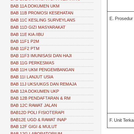
BAB 11A DOKUMEN UKM
BAB 11B PROMOSI KESEHATAN
E. Prosedur
BAB 11C KESLING SURVEYLANS
BAB 11D GIZI MASYARAKAT
BAB 11E KIA /IBU
BAB 11F1 P2M
BAB 11F2 PTM
BAB 11F3 IMUNISASI DAN HAJI
BAB 11G PERKESMAS
BAB 11H UKM PENGEMBANGAN
BAB 11I LANJUT USIA
BAB 11J UKS/UKGS DAN REMAJA
BAB 12A DOKUMEN UKP
BAB 12B PENDAFTARAN & RM
BAB 12C RAWAT JALAN
BAB12D POLI FISIOTERAPI
BAB12E UGD & RAWAT INAP
F. Unit Terka
BAB 12F GIGI & MULUT
BAB 12G LABORATORIUM