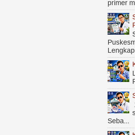
primer me
Puskesma
Lengkap (
Seba...