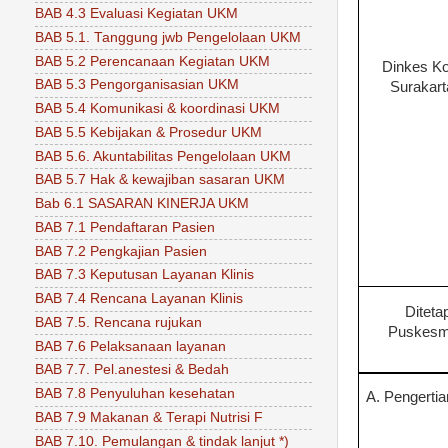
BAB 4.3 Evaluasi Kegiatan UKM
BAB 5.1. Tanggung jwb Pengelolaan UKM
BAB 5.2 Perencanaan Kegiatan UKM
Dinkes
Ko
BAB 5.3 Pengorganisasian UKM
Surakart
BAB 5.4 Komunikasi & koordinasi UKM
BAB 5.5 Kebijakan & Prosedur UKM
BAB 5.6. Akuntabilitas Pengelolaan UKM
BAB 5.7 Hak & kewajiban sasaran UKM
Bab 6.1 SASARAN KINERJA UKM
BAB 7.1 Pendaftaran Pasien
BAB 7.2 Pengkajian Pasien
BAB 7.3 Keputusan Layanan Klinis
BAB 7.4 Rencana Layanan Klinis
Ditet
BAB 7.5. Rencana rujukan
Puskes
BAB 7.6 Pelaksanaan layanan
BAB 7.7. Pel.anestesi & Bedah
BAB 7.8 Penyuluhan kesehatan
A. Pengertia
BAB 7.9 Makanan & Terapi Nutrisi F
BAB 7.10. Pemulangan & tindak lanjut *)