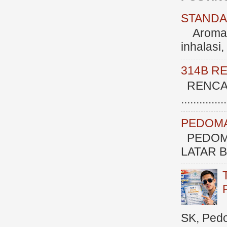
STANDAR
Aromate
inhalasi
314B R
RENCAN
.............
PEDOMA
PEDOM
LATAR BE
SK, Ped