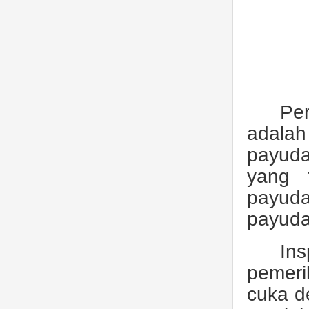
Pe
adalah
payuda
yang 
payuda
payuda
In
pemeri
cuka d