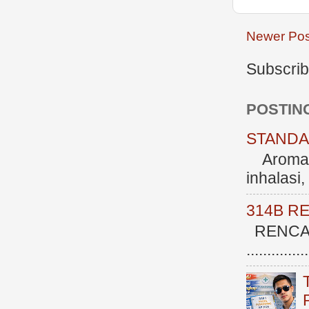
Newer Pos
Subscrib
POSTIN
STANDAR
Aromate
inhalasi
314B R
RENCAN
.............