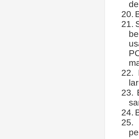
de
20.
21.
be
us
PO
ma
22.
la
23.
sa
24.
B
25.
pe