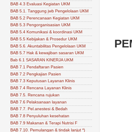
BAB 4.3 Evaluasi Kegiatan UKM
BAB 5.1. Tanggung jwb Pengelolaan UKM
BAB 5.2 Perencanaan Kegiatan UKM
BAB 5.3 Pengorganisasian UKM
BAB 5.4 Komunikasi & koordinasi UKM
BAB 5.5 Kebijakan & Prosedur UKM
PE
BAB 5.6. Akuntabilitas Pengelolaan UKM
BAB 5.7 Hak & kewajiban sasaran UKM
Bab 6.1 SASARAN KINERJA UKM
BAB 7.1 Pendaftaran Pasien
BAB 7.2 Pengkajian Pasien
BAB 7.3 Keputusan Layanan Klinis
BAB 7.4 Rencana Layanan Klinis
BAB 7.5. Rencana rujukan
BAB 7.6 Pelaksanaan layanan
BAB 7.7. Pel.anestesi & Bedah
BAB 7.8 Penyuluhan kesehatan
BAB 7.9 Makanan & Terapi Nutrisi F
BAB 7.10. Pemulangan & tindak lanjut *)