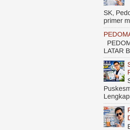
SK, Ped
primer me
PEDOMA
PEDOM
LATAR BE
Puskesma
Lengkap (