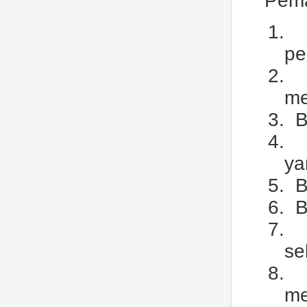
Pema
1.
pe
2.
me
3.
B
4.
ya
5.
B
6.
B
7.
se
8.
me