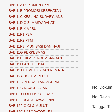
BAB 11A DOKUMEN UKM
BAB 11B PROMOSI KESEHATAN
BAB 11C KESLING SURVEYLANS
BAB 11D GIZI MASYARAKAT
BAB 11E KIA /IBU
BAB 11F1 P2M
BAB 11F2 PTM
BAB 11F3 IMUNISASI DAN HAJI
BAB 11G PERKESMAS
BAB 11H UKM PENGEMBANGAN
BAB 11I LANJUT USIA
BAB 11J UKS/UKGS DAN REMAJA
BAB 12A DOKUMEN UKP
BAB 12B PENDAFTARAN & RM
No. Doku
BAB 12C RAWAT JALAN
BAB12D POLI FISIOTERAPI
No. Revisi
BAB12E UGD & RAWAT INAP
BAB 12F GIGI & MULUT
Tanggal Ter
BAB 12G LABORATORIUM