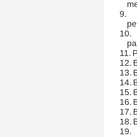
me
9.
pe
10.
pa
11.
P
12.
13.
14.
15.
16.
B
17.
18.
19.