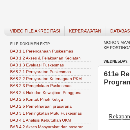
VIDEO FILE AKREDITASI
KEPERAWATAN
DATABA
MOHON MAAF 
FILE DOKUMEN FKTP
KE POSTING
BAB 1.1 Perencanaan Puskesmas
BAB 1.2 Akses & Pelaksanan Kegiatan
WEDNESDAY, J
BAB 1.3 Evaluasi Puskesmas
BAB 2.1 Persyaratan Puskesmas
611e Re
BAB 2.2 Persyaratan Ketenagaan PKM
Program
BAB 2.3 Pengelolaan Puskesmas
BAB 2.4 Hak dan Kewajiban Pengguna
BAB 2.5 Kontak Pihak Ketiga
BAB 2.6 Pemeliharaan prasarana
BAB 3.1 Peningkatan Mutu Puskesmas
Rekapa
BAB 4.1 Analisis Kebutuhan UKM
BAB 4.2 Akses Masyarakat dan sasaran