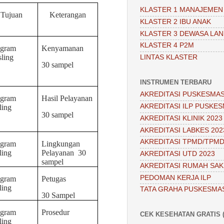
KLASTER 1 MANAJEMEN
Tujuan
Keterangan
KLASTER 2 IBU ANAK
KLASTER 3 DEWASA LAN
KLASTER 4 P2M
ogram
Kenyamanan
sling
LINTAS KLASTER
30 sampel
INSTRUMEN TERBARU
AKREDITASI PUSKESMAS
ogram
Hasil Pelayanan
AKREDITASI ILP PUSKES
ling
30 sampel
AKREDITASI KLINIK 2023
AKREDITASI LABKES 202
AKREDITASI TPMD/TPMD
ogram
Lingkungan
ling
Pelayanan
30
AKREDITASI UTD 2023
sampel
AKREDITASI RUMAH SAKI
PEDOMAN KERJA ILP
ogram
Petugas
ling
TATA GRAHA PUSKESMA
30 Sampel
ogram
Prosedur
CEK KESEHATAN GRATIS (
ling