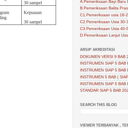
A.Pemeriksaan Bayi Baru 
30 sampel
B.Pemeriksaan Balita Pra
ogram
Kepuasan
C1.Pemeriksaan usia 18-2
ling
30 sampel
C2.Pemeriksaan Usia 30-
C3.Pemeriksaan Usia 40-
D.Pemeriksaan Lanjut Usi
ARSIP AKREDITASI
DOKUMEN VERSI 9 BAB 
INSTRUMEN SIAP 5 BAB 
INSTRUMEN SIAP 5 BAB 
INSTRUMEN 5 BAB ( SIAP
INSTRUMEN SIAP 5 BAB 
STANDAR SIAP 5 BAB 20
SEARCH THIS BLOG
VIEWER TERBANYAK , TE