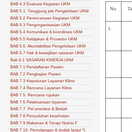
BAB 4.3 Evaluasi Kegiatan UKM
No.
Ta
BAB 5.1. Tanggung jwb Pengelolaan UKM
BAB 5.2 Perencanaan Kegiatan UKM
BAB 5.3 Pengorganisasian UKM
1.
BAB 5.4 Komunikasi & koordinasi UKM
BAB 5.5 Kebijakan & Prosedur UKM
BAB 5.6. Akuntabilitas Pengelolaan UKM
BAB 5.7 Hak & kewajiban sasaran UKM
Bab 6.1 SASARAN KINERJA UKM
BAB 7.1 Pendaftaran Pasien
BAB 7.2 Pengkajian Pasien
BAB 7.3 Keputusan Layanan Klinis
BAB 7.4 Rencana Layanan Klinis
BAB 7.5. Rencana rujukan
BAB 7.6 Pelaksanaan layanan
BAB 7.7. Pel.anestesi & Bedah
BAB 7.8 Penyuluhan kesehatan
BAB 7.9 Makanan & Terapi Nutrisi F
BAB 7.10. Pemulangan & tindak lanjut *)