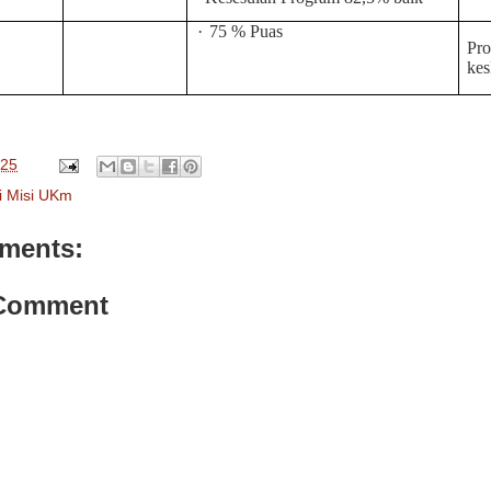
·
75 % Puas
Pr
kes
025
i Misi UKm
ments:
 Comment