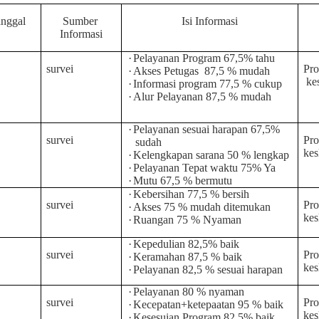
nggal
Sumber
Isi Informasi
Informasi
·
Pelayanan Program 67,5% tahu
survei
Pr
·
Akses Petugas
87,5 % mudah
ke
·
Informasi program 77,5 % cukup
·
Alur Pelayanan 87,5 % mudah
·
Pelayanan sesuai harapan 67,5%
survei
Pr
sudah
kes
·
Kelengkapan sarana 50 % lengkap
·
Pelayanan Tepat waktu 75% Ya
·
Mutu 67,5 % bermutu
·
Kebersihan 77,5 % bersih
survei
Pr
·
Akses 75 % mudah ditemukan
kes
·
Ruangan 75 % Nyaman
·
Kepedulian 82,5% baik
survei
Pr
·
Keramahan 87,5 % baik
kes
·
Pelayanan 82,5 % sesuai harapan
·
Pelayanan 80 % nyaman
survei
Pr
·
Kecepatan+ketepaatan 95 % baik
kes
·
Kesesuian Program 82,5% baik