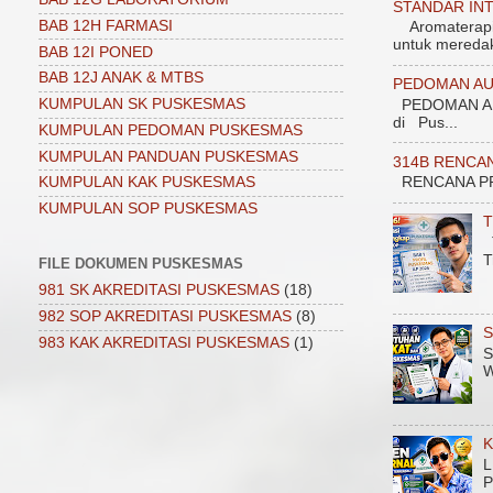
STANDAR INT
BAB 12H FARMASI
Aromaterapi 1
untuk meredak
BAB 12I PONED
BAB 12J ANAK & MTBS
PEDOMAN AU
KUMPULAN SK PUSKESMAS
PEDOMAN AU
di Pus...
KUMPULAN PEDOMAN PUSKESMAS
KUMPULAN PANDUAN PUSKESMAS
314B RENCA
KUMPULAN KAK PUSKESMAS
RENCANA PROGRAM
KUMPULAN SOP PUSKESMAS
T
T
T
FILE DOKUMEN PUSKESMAS
981 SK AKREDITASI PUSKESMAS
(18)
982 SOP AKREDITASI PUSKESMAS
(8)
S
983 KAK AKREDITASI PUSKESMAS
(1)
S
W
K
L
P