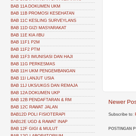
BAB 11A DOKUMEN UKM
BAB 11B PROMOSI KESEHATAN
BAB 11C KESLING SURVEYLANS
BAB 11D GIZI MASYARAKAT
BAB 11E KIA /IBU
BAB 11F1 P2M
BAB 11F2 PTM
BAB 11F3 IMUNISASI DAN HAJI
BAB 11G PERKESMAS
BAB 11H UKM PENGEMBANGAN
BAB 11I LANJUT USIA
BAB 11J UKS/UKGS DAN REMAJA
BAB 12A DOKUMEN UKP
BAB 12B PENDAFTARAN & RM
Newer Pos
BAB 12C RAWAT JALAN
Subscribe to:
BAB12D POLI FISIOTERAPI
BAB12E UGD & RAWAT INAP
POSTINGAN 
BAB 12F GIGI & MULUT
BAB 12G LABORATORIUM