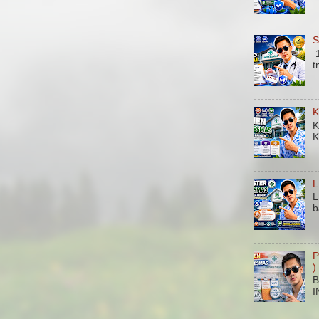
S
1
t
K
K
K
L
L
b
P
)
B
I