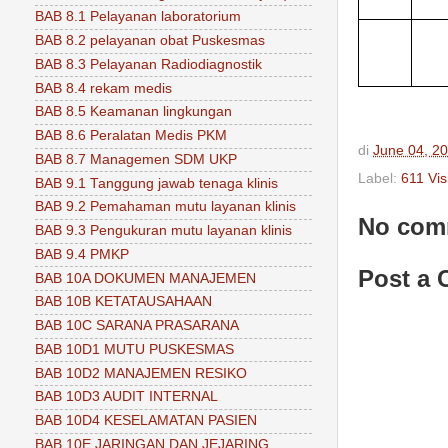
BAB 8.1 Pelayanan laboratorium
BAB 8.2 pelayanan obat Puskesmas
BAB 8.3 Pelayanan Radiodiagnostik
BAB 8.4 rekam medis
BAB 8.5 Keamanan lingkungan
BAB 8.6 Peralatan Medis PKM
di
June 04, 2
BAB 8.7 Managemen SDM UKP
Label:
611 Vis
BAB 9.1 Tanggung jawab tenaga klinis
BAB 9.2 Pemahaman mutu layanan klinis
No com
BAB 9.3 Pengukuran mutu layanan klinis
BAB 9.4 PMKP
Post a
BAB 10A DOKUMEN MANAJEMEN
BAB 10B KETATAUSAHAAN
BAB 10C SARANA PRASARANA
BAB 10D1 MUTU PUSKESMAS
BAB 10D2 MANAJEMEN RESIKO
BAB 10D3 AUDIT INTERNAL
BAB 10D4 KESELAMATAN PASIEN
BAB 10E JARINGAN DAN JEJARING