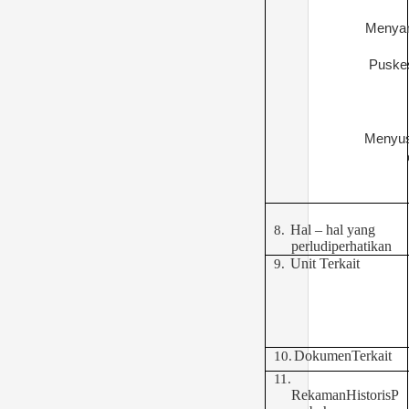
Menyam
Puske
Menyus
Hal – hal yang
8.
perludiperhatikan
Unit Terkait
9.
DokumenTerkait
10.
11.
RekamanHistorisP