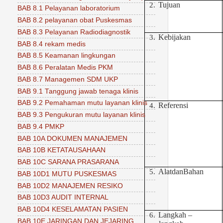
Tujuan
2.
BAB 8.1 Pelayanan laboratorium
BAB 8.2 pelayanan obat Puskesmas
BAB 8.3 Pelayanan Radiodiagnostik
Kebijakan
3.
BAB 8.4 rekam medis
BAB 8.5 Keamanan lingkungan
BAB 8.6 Peralatan Medis PKM
BAB 8.7 Managemen SDM UKP
BAB 9.1 Tanggung jawab tenaga klinis
BAB 9.2 Pemahaman mutu layanan klinis
Referensi
4.
BAB 9.3 Pengukuran mutu layanan klinis
BAB 9.4 PMKP
BAB 10A DOKUMEN MANAJEMEN
BAB 10B KETATAUSAHAAN
BAB 10C SARANA PRASARANA
AlatdanBahan
5.
BAB 10D1 MUTU PUSKESMAS
BAB 10D2 MANAJEMEN RESIKO
BAB 10D3 AUDIT INTERNAL
BAB 10D4 KESELAMATAN PASIEN
Langkah –
6.
BAB 10E JARINGAN DAN JEJARING