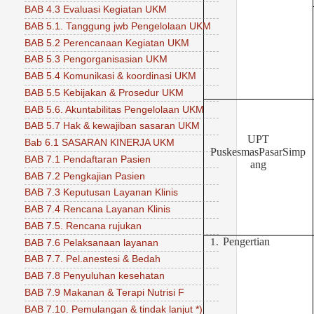
BAB 4.3 Evaluasi Kegiatan UKM
BAB 5.1. Tanggung jwb Pengelolaan UKM
BAB 5.2 Perencanaan Kegiatan UKM
BAB 5.3 Pengorganisasian UKM
BAB 5.4 Komunikasi & koordinasi UKM
BAB 5.5 Kebijakan & Prosedur UKM
BAB 5.6. Akuntabilitas Pengelolaan UKM
BAB 5.7 Hak & kewajiban sasaran UKM
UPT
Bab 6.1 SASARAN KINERJA UKM
PuskesmasPasarSimp
BAB 7.1 Pendaftaran Pasien
ang
BAB 7.2 Pengkajian Pasien
BAB 7.3 Keputusan Layanan Klinis
BAB 7.4 Rencana Layanan Klinis
BAB 7.5. Rencana rujukan
Pengertian
1.
BAB 7.6 Pelaksanaan layanan
BAB 7.7. Pel.anestesi & Bedah
BAB 7.8 Penyuluhan kesehatan
BAB 7.9 Makanan & Terapi Nutrisi F
BAB 7.10. Pemulangan & tindak lanjut *)