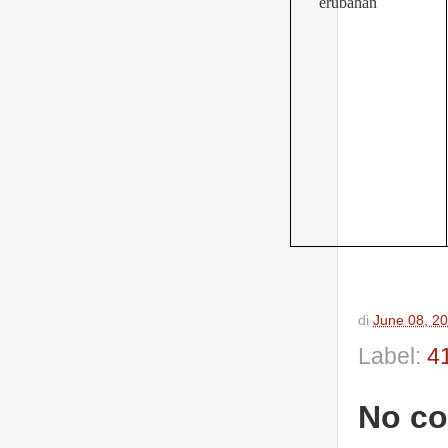
erubahan
di
June 08, 2
Label:
4
No c