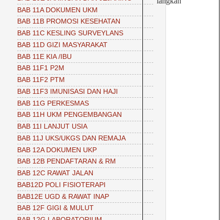
langkah
BAB 11A DOKUMEN UKM
BAB 11B PROMOSI KESEHATAN
BAB 11C KESLING SURVEYLANS
BAB 11D GIZI MASYARAKAT
BAB 11E KIA /IBU
BAB 11F1 P2M
BAB 11F2 PTM
BAB 11F3 IMUNISASI DAN HAJI
BAB 11G PERKESMAS
BAB 11H UKM PENGEMBANGAN
BAB 11I LANJUT USIA
BAB 11J UKS/UKGS DAN REMAJA
BAB 12A DOKUMEN UKP
BAB 12B PENDAFTARAN & RM
BAB 12C RAWAT JALAN
BAB12D POLI FISIOTERAPI
BAB12E UGD & RAWAT INAP
BAB 12F GIGI & MULUT
BAB 12G LABORATORIUM