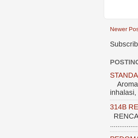
Newer Pos
Subscrib
POSTIN
STANDAR
Aromate
inhalasi
314B R
RENCAN
.............