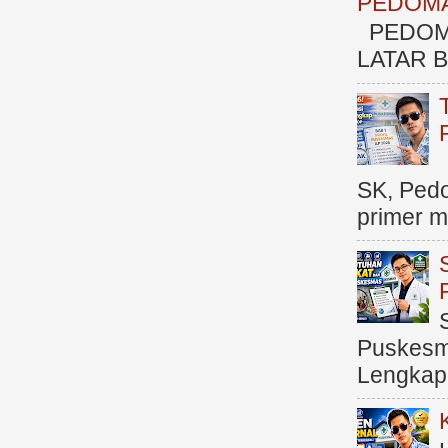
PEDOMA
PEDOM
LATAR BE
SK, Ped
primer me
Puskesma
Lengkap (