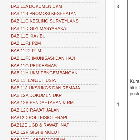
3
BAB 11A DOKUMEN UKM
BAB 11B PROMOSI KESEHATAN
BAB 11C KESLING SURVEYLANS
BAB 11D GIZI MASYARAKAT
BAB 11E KIA /IBU
BAB 11F1 P2M
BAB 11F2 PTM
BAB 11F3 IMUNISASI DAN HAJI
BAB 11G PERKESMAS
BAB 11H UKM PENGEMBANGAN
BAB 11I LANJUT USIA
Kura
.
alur
BAB 11J UKS/UKGS DAN REMAJA
pus
BAB 12A DOKUMEN UKP
BAB 12B PENDAFTARAN & RM
4
BAB 12C RAWAT JALAN
BAB12D POLI FISIOTERAPI
BAB12E UGD & RAWAT INAP
BAB 12F GIGI & MULUT
BAB 12G LABORATORIUM