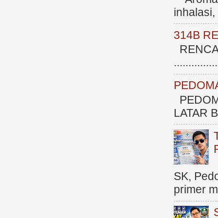
inhalasi
314B R
RENCAN
.............
PEDOMA
PEDOM
LATAR BE
SK, Ped
primer me