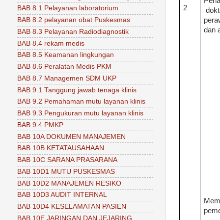
Pena
2
BAB 8.1 Pelayanan laboratorium
dok
peraw
BAB 8.2 pelayanan obat Puskesmas
dan 
BAB 8.3 Pelayanan Radiodiagnostik
BAB 8.4 rekam medis
BAB 8.5 Keamanan lingkungan
BAB 8.6 Peralatan Medis PKM
BAB 8.7 Managemen SDM UKP
BAB 9.1 Tanggung jawab tenaga klinis
BAB 9.2 Pemahaman mutu layanan klinis
BAB 9.3 Pengukuran mutu layanan klinis
BAB 9.4 PMKP
BAB 10A DOKUMEN MANAJEMEN
BAB 10B KETATAUSAHAAN
BAB 10C SARANA PRASARANA
BAB 10D1 MUTU PUSKESMAS
BAB 10D2 MANAJEMEN RESIKO
BAB 10D3 AUDIT INTERNAL
Mem
BAB 10D4 KESELAMATAN PASIEN
peme
BAB 10E JARINGAN DAN JEJARING