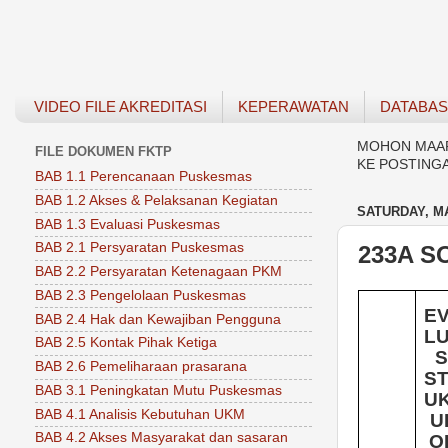
VIDEO FILE AKREDITASI
KEPERAWATAN
DATABA
MOHON MAAF 
FILE DOKUMEN FKTP
KE POSTING
BAB 1.1 Perencanaan Puskesmas
BAB 1.2 Akses & Pelaksanan Kegiatan
SATURDAY, MA
BAB 1.3 Evaluasi Puskesmas
BAB 2.1 Persyaratan Puskesmas
233A S
BAB 2.2 Persyaratan Ketenagaan PKM
BAB 2.3 Pengelolaan Puskesmas
E
BAB 2.4 Hak dan Kewajiban Pengguna
L
BAB 2.5 Kontak Pihak Ketiga
S
BAB 2.6 Pemeliharaan prasarana
S
BAB 3.1 Peningkatan Mutu Puskesmas
U
BAB 4.1 Analisis Kebutuhan UKM
U
BAB 4.2 Akses Masyarakat dan sasaran
O