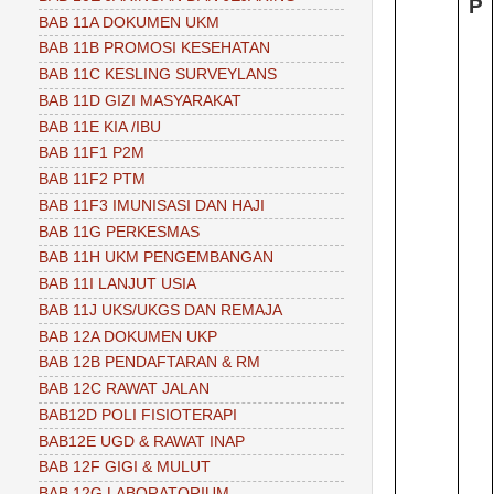
P
BAB 11A DOKUMEN UKM
BAB 11B PROMOSI KESEHATAN
BAB 11C KESLING SURVEYLANS
BAB 11D GIZI MASYARAKAT
BAB 11E KIA /IBU
BAB 11F1 P2M
BAB 11F2 PTM
BAB 11F3 IMUNISASI DAN HAJI
BAB 11G PERKESMAS
BAB 11H UKM PENGEMBANGAN
BAB 11I LANJUT USIA
BAB 11J UKS/UKGS DAN REMAJA
BAB 12A DOKUMEN UKP
BAB 12B PENDAFTARAN & RM
BAB 12C RAWAT JALAN
BAB12D POLI FISIOTERAPI
BAB12E UGD & RAWAT INAP
BAB 12F GIGI & MULUT
BAB 12G LABORATORIUM