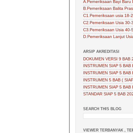
A.Pemeriksaan Bayi Baru 
B.Pemeriksaan Balita Pra
C1.Pemeriksaan usia 18-2
C2.Pemeriksaan Usia 30-
C3.Pemeriksaan Usia 40-
D.Pemeriksaan Lanjut Usi
ARSIP AKREDITASI
DOKUMEN VERSI 9 BAB 
INSTRUMEN SIAP 5 BAB 
INSTRUMEN SIAP 5 BAB 
INSTRUMEN 5 BAB ( SIAP
INSTRUMEN SIAP 5 BAB 
STANDAR SIAP 5 BAB 20
SEARCH THIS BLOG
VIEWER TERBANYAK , TE