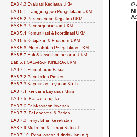
G
BAB 4.3 Evaluasi Kegiatan UKM
N
BAB 5.1. Tanggung jwb Pengelolaan UKM
A
BAB 5.2 Perencanaan Kegiatan UKM
BAB 5.3 Pengorganisasian UKM
BAB 5.4 Komunikasi & koordinasi UKM
BAB 5.5 Kebijakan & Prosedur UKM
BAB 5.6. Akuntabilitas Pengelolaan UKM
BAB 5.7 Hak & kewajiban sasaran UKM
Bab 6.1 SASARAN KINERJA UKM
BAB 7.1 Pendaftaran Pasien
BAB 7.2 Pengkajian Pasien
BAB 7.3 Keputusan Layanan Klinis
BAB 7.4 Rencana Layanan Klinis
BAB 7.5. Rencana rujukan
BAB 7.6 Pelaksanaan layanan
BAB 7.7. Pel.anestesi & Bedah
BAB 7.8 Penyuluhan kesehatan
BAB 7.9 Makanan & Terapi Nutrisi F
BAB 7.10. Pemulangan & tindak lanjut *)