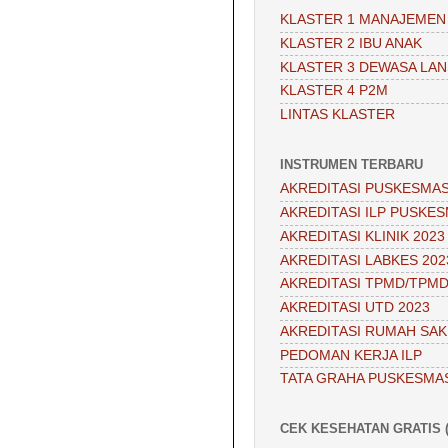
KLASTER 1 MANAJEMEN
KLASTER 2 IBU ANAK
KLASTER 3 DEWASA LAN
KLASTER 4 P2M
LINTAS KLASTER
INSTRUMEN TERBARU
AKREDITASI PUSKESMAS
AKREDITASI ILP PUSKES
AKREDITASI KLINIK 2023
AKREDITASI LABKES 202
AKREDITASI TPMD/TPMD
AKREDITASI UTD 2023
AKREDITASI RUMAH SAKI
PEDOMAN KERJA ILP
TATA GRAHA PUSKESMA
CEK KESEHATAN GRATIS (