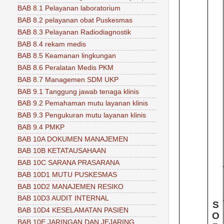
BAB 8.1 Pelayanan laboratorium
BAB 8.2 pelayanan obat Puskesmas
BAB 8.3 Pelayanan Radiodiagnostik
BAB 8.4 rekam medis
BAB 8.5 Keamanan lingkungan
BAB 8.6 Peralatan Medis PKM
BAB 8.7 Managemen SDM UKP
BAB 9.1 Tanggung jawab tenaga klinis
BAB 9.2 Pemahaman mutu layanan klinis
BAB 9.3 Pengukuran mutu layanan klinis
BAB 9.4 PMKP
BAB 10A DOKUMEN MANAJEMEN
BAB 10B KETATAUSAHAAN
BAB 10C SARANA PRASARANA
BAB 10D1 MUTU PUSKESMAS
BAB 10D2 MANAJEMEN RESIKO
BAB 10D3 AUDIT INTERNAL
S
BAB 10D4 KESELAMATAN PASIEN
O
BAB 10E JARINGAN DAN JEJARING