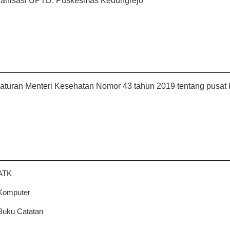
ganisasi UPTD. Puskesmas
Kedungrejo
aturan Menteri Kesehatan Nomor 43 tahun 2019 tentang pusat
ATK
Komputer
Buku Catatan