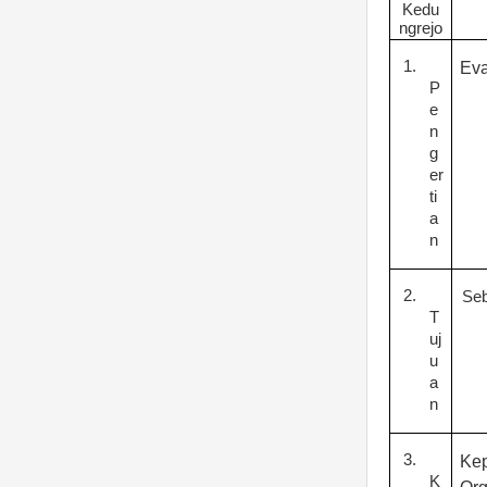
Kedu
ngrejo
1.
Eva
P
e
n
g
er
ti
a
n
2.
Seb
T
uj
u
a
n
3.
Ke
K