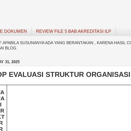
SE DOKUMEN
REVIEW FILE 5 BAB AKREDITASI ILP
APABILA SUSUNANYA ADA YANG BERANTAKAN , KARENA HASIL C
AN BLOG
Y 31, 2025
OP EVALUASI STRUKTUR ORGANISASI
VA
UA
I
TR
KT
R
R